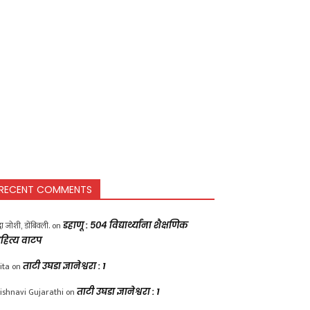
RECENT COMMENTS
द्धा जोशी, डोंबिवली.
on
डहाणू : ५०४ विद्यार्थ्यांना शैक्षणिक
हित्य वाटप
ita
on
ताटी उघडा ज्ञानेश्वरा : 1
ishnavi Gujarathi
on
ताटी उघडा ज्ञानेश्वरा : 1