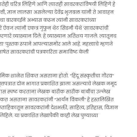
तेही चरित्र लिहिणे आणि त्यातही सावरकरांविषयी लिहिणे हे
त्ती, ज्ञान लालसा असलेल्या देवेंद्र भुजबळ यांनी ते आवाहन
चा बारकाईने अभ्यास करून त्यांनी सावरकरांच्या
े ऐवज त्यांनी एकत्र गुंफून थेट सिडनी येथे ‘सावरकरांची
करणारे व्याख्यान दिले. हे व्याख्यान अतिशय गाजले. त्यातूनच
रिता’ पुस्तक रूपाने आपल्यासमोर आले आहे. महत्त्वाचे म्हणजे
भाषेत सावरकरांची पत्रकारिता समाविष्ट केली
्यमिक शाळेत शिकत असताना होतो. “हिंदू संस्कृतीचा गौरव”
त्तपत्रात दोन भागात प्रकाशित झाला असल्याचे लेखक नमूद
्रवास स्पष्ट करताना लेखक बारीक सारीक बाबींचा उल्लेख
 शिकत असताना सावरकरांनी “आर्यन विकली” हे हस्तलिखित
साप्ताहिकातून सावरकरांनी देशभक्ती, साहित्य, इतिहास, विज्ञान
हिले. या प्रकाशित लेखांपैकी काही लेख पुण्याच्या
ाले.