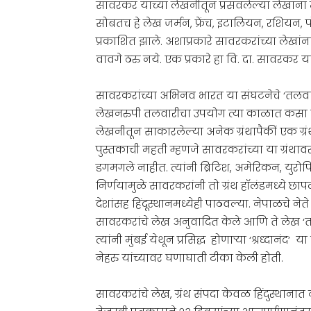
सावरकर यांच्या लेखनीतून प्रसवलेल्या लेखांना न्य
सोबतच हे लेख जर्मन, फ्रेंच, इटालियन, रशियन, पो
प्रकाशित झाले. अशाप्रकारे सावरकरांच्या लेखांन
वावगे ठरु नये. एक प्रकारे हा वि. दा. सावरकर 
सावरकरांच्या अभिनव भारत या संघटनेचे ‘तलवार स
लेखनरुपी तलवारीचा उपयोग त्या काळात कसा 
लेखनीतून साकारलेल्या अनेक ग्रंथापैकीं एक ग्रंथ म
पुस्तकाची महती म्हणजे सावरकरांच्या या ग्रंथाव
डगमगले नाहीत. त्यांनी ब्रिटिश, अमेरिकन, युरोप
निर्णयामुळे सावरकरांनी तो ग्रंथ हॉलंडमध्ये छाप
देशांसह हिंदूस्थानमध्येही पाठवल्या. नेपाळचे ने
सावरकरांचे लेख अनुवादित केले आणि ते लेख ‘तरु
त्यांनी मुंबई येथून प्रसिद्ध होणार्‍या ‘श्रध्दानं
नेहरु यांच्यावर घणाघाती टीका केली होती.
सावरकरांचे लेख, ग्रंथ संपदा केवळ हिंदुस्थानात नव