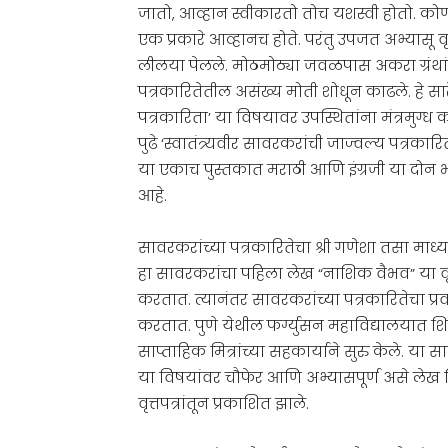
जातो, आव्हान स्वीकारतो तोच यशस्वी होतो. कोण
एक प्रकारे आव्हानच होते. परंतु उपजत अभ्यासू वृ
लीलया पेलले. मोठमोठ्या जवळपास अकरा ग्रंथां
पत्रकारितेतील असंख्य मोती शोधून काढले. हे सार
पत्रकारिता’ या विषयावर उपस्थितांना मंत्रमुग्ध 
पुढे ‘स्वातंत्र्यवीर सावरकरांची जाज्वल्य पत्रका
या एकाच पुस्तकात मराठी आणि इंग्रजी या दोन 
आहे.
सावरकरांच्या पत्रकारितेचा श्री गणेशा तसा माध
हा सावरकरांचा पहिला लेख “नाशिक वैभव” या वृ
करतात. त्यानंतर सावरकरांच्या पत्रकारितेचा प
करतात. पुणे येथील फर्ग्युसन महाविद्यालयात
साप्ताहिक मित्रांच्या सहकार्याने सुरु केले. या 
या विषयांवर चौफेर आणि अभ्यासपूर्ण असे लेख लि
वृत्तपत्रांतून प्रकाशित झ