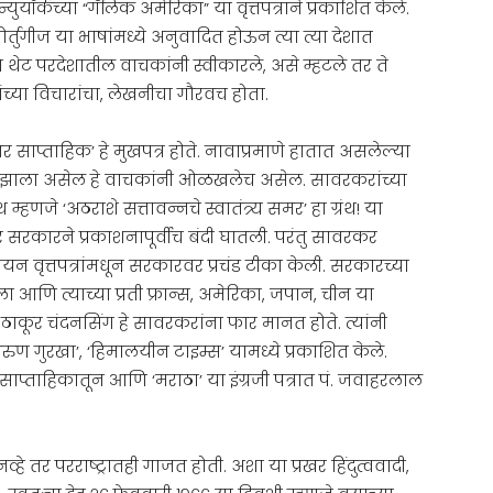
ुयॉर्कच्या “गॅलिक अमेरिका” या वृत्तपत्राने प्रकाशित केले.
र्तुगीज या भाषांमध्ये अनुवादित होऊन त्या त्या देशात
ा थेट परदेशातील वाचकांनी स्वीकारले, असे म्हटले तर ते
यांच्या विचारांचा, लेखनीचा गौरवच होता.
ाप्ताहिक’ हे मुखपत्र होते. नावाप्रमाणे हातात असलेल्या
झाला असेल हे वाचकांनी ओळखलेच असेल. सावरकरांच्या
्हणजे ‘अठराशे सत्तावन्नचे स्वातंत्र्य समर’ हा ग्रंथ! या
र सरकारने प्रकाशनापूर्वीच बंदी घातली. परंतु सावरकर
ियन वृत्तपत्रांमधून सरकारवर प्रचंड टीका केली. सरकारच्या
ला आणि त्याच्या प्रती फ्रान्स, अमेरिका, जपान, चीन या
ते ठाकूर चंदनसिंग हे सावरकरांना फार मानत होते. त्यांनी
ण गुरखा’, ‘हिमालयीन टाइम्स’ यामध्ये प्रकाशित केले.
द’ या साप्ताहिकातून आणि ‘मराठा’ या इंग्रजी पत्रात पं. जवाहरलाल
्हे तर परराष्ट्रातही गाजत होती. अशा या प्रखर हिंदुत्ववादी,