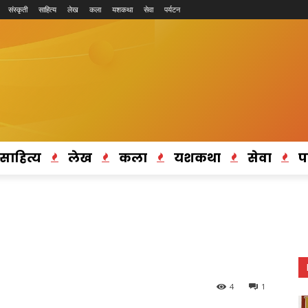
संस्कृती
साहित्य
लेख
कला
यशकथा
सेवा
पर्यटन
साहित्य
लेख
कला
यशकथा
सेवा
प
4
1