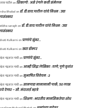
ंतराव पाटील
on
शिकागो : असे रंगले कवी संमेलन
rsha Bhabal
on
डॉ. डी.वाय.पाटील यांचे निधन : उद्या
त्यसंस्कार
atibha saraph
on
डॉ. डी.वाय.पाटील यांचे निधन : उद्या
त्यसंस्कार
dvati Kulkarni
on
प्राणांचे झुंबर…
dvati Kulkarni
on
खरा डॉक्टर
श्वेता चंद्रकांत गांधी
on
प्राणांचे झुंबर…
श्वेता चंद्रकांत गांधी
on
आम्ही सिद्ध लेखिका : ठाणे, पुणे वृत्तांत
श्वेता चंद्रकांत गांधी
on
सुभाषित विवेचन : 2
श्वेता चंद्रकांत गांधी
on
सानपाडा नानानानी पार्क, ५० लाख
पये देणार – सौ. मंदाताई म्हात्रे
श्वेता चंद्रकांत गांधी
on
शिक्षण : भारतीय मानसिकतेचा शोध
unalinee Mukund Phatak
on
शब्दांच्या वाटेवर….