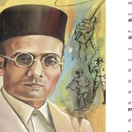
वस
Va
अं
Pr
अं
Ve
Ve
सौ 
सौ 
सौ 
सौ 
रु
सौ 
Mr