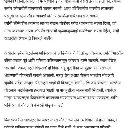
भूमिका घेतली.तत्कालीन पंतप्रधान इंदिरा गांधी यांचा दरारा इतका होता की, त्यांच्या
समोर कोणाचीही बोलण्याची शामत नव्हती, अशा परिस्थितीत भारतीय लष्कराचे
प्रमुख जनरल सॅम माणेकशॉ यांनी सत्य बोलण्याचे धाडस दाखवले.
त्यांनी सीमेवरील हवामान लक्षात घेऊन नोव्हेंबर पर्यंत थांबण्याचा सल्ला दिला, जो
मान्य करण्यात आला. तोपर्यंत सैन्याची जुळवाजुळवही व्यवस्थित करता येईल, याची
खात्रीही देण्यास ते विसरले नाहीत.
अखेरीस इरेस पेटलेल्या पाकिस्तानने ३ डिसेंबर रोजी ती चूक केलीच. त्यांनी भारतीय
सीमाभागावर पूर्व आणि पश्चिम पाकिस्तानातून जोरदार हल्ले चढवले. त्याच वेळेस
भारताची ‘आयएनएस विक्रांत’ ही विमानवाहू युद्धनौका या युद्धात सागरतळाला
धाडण्याची योजनाही पाकने आखली. मात्र तेच लक्षात घेऊन भारतीय नौदलाने
चुकीचे संदेश पाठवून ‘पीएनएस गाझी’ची दिशाभूल केली आणि डाव साधला. भारतीय
नौदलाने चढविलेल्या हल्ल्यात ‘गाझी’ या पाणबुडीला जलसमाधी मिळाली. त्यानंतर
मात्र ‘आयएनएस विक्रांत’ने बंगालच्या उपसागरात आपला दरारा पसरवला आणि
पाकिस्तानी नौदलाचे कंबरडे मोडून काढले.
विक्रांतवरील धावपट्टीचा वापर करत नौदलाच्या लढाऊ विमानांनी हल्ला चढवून
पूर्वेकडे पाकिस्तानला डोकेही वर काढू दिले नाही. हे सुरू असतानाच पश्चिमी