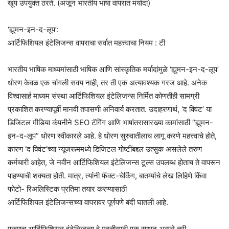
खूप उपयुक्त ठरते. (अजून भारतीय भाषा वापरात मर्यादा)
‘ह्युमन-इन-द-लूप’:
आर्टिफिशियल इंटेलिजन्स वापराचा सर्वात महत्त्वाचा नियम : टी
भारतीय भाषिक माध्यमांसाठी भाषिक आणि सांस्कृतिक मर्यादांमुळे ‘ह्युमन-इन-द-लूप’
धोरण केवळ एक चांगली सवय नाही, तर ती एक अत्यावश्यक गरज आहे. अनेक
विश्वासार्ह माध्यम संस्था आर्टिफिशियल इंटेलिजन्स निर्मित कोणतीही सामग्री
प्रकाशित करण्यापूर्वी मानवी तपासणी अनिवार्य करतात. उदाहरणार्थ, ‘द क्विंट’ या
डिजिटल मीडिया कंपनीने SEO टॅगिंग आणि भाषांतरासारख्या कामांसाठी “ह्युमन-
इन-द-लूप” धोरण स्वीकारले आहे. हे धोरण सुरुवातीलाच लागू करणे महत्त्वाचे होते,
कारण ‘द क्विंट’च्या न्यूजरूममध्ये डिजिटल गोष्टींबद्दल उत्सुक असलेले तरुण
कर्मचारी आहेत, जे नवीन आर्टिफिशियल इंटेलिजन्स टूल्स उपलब्ध होताच ते वापरून
पाहण्याची शक्यता होती. मात्र, त्यांनी फॅक्ट-चेकिंग, बातम्यांचे लेख लिहिणे किंवा
फोटो- रिअलिस्टिक प्रतिमा तयार करण्यासाठी
आर्टिफिशियल इंटेलिजन्सच्या वापरावर पूर्णपणे बंदी घातली आहे.
एकूणच आर्टिफिशियल इंटेलिजन्स हे मदतीसाठी एक साधन असले तरी