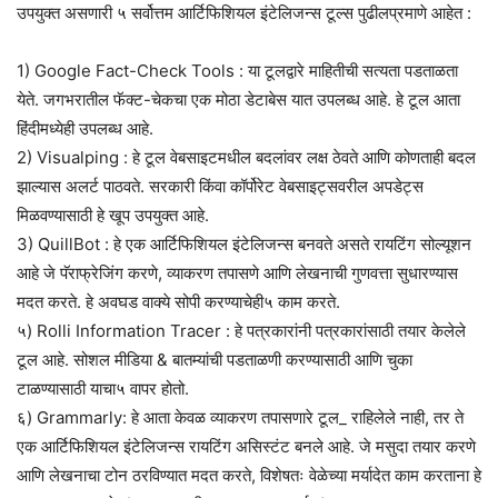
उपयुक्त असणारी ५ सर्वोत्तम आर्टिफिशियल इंटेलिजन्स टूल्स पुढीलप्रमाणे आहेत :
1) Google Fact-Check Tools : या टूलद्वारे माहितीची सत्यता पडताळता
येते. जगभरातील फॅक्ट-चेकचा एक मोठा डेटाबेस यात उपलब्ध आहे. हे टूल आता
हिंदीमध्येही उपलब्ध आहे.
2) Visualping : हे टूल वेबसाइटमधील बदलांवर लक्ष ठेवते आणि कोणताही बदल
झाल्यास अलर्ट पाठवते. सरकारी किंवा कॉर्पोरेट वेबसाइट्सवरील अपडेट्स
मिळवण्यासाठी हे खूप उपयुक्त आहे.
3) QuillBot : हे एक आर्टिफिशियल इंटेलिजन्स बनवते असते रायटिंग सोल्यूशन
आहे जे पॅराफ्रेजिंग करणे, व्याकरण तपासणे आणि लेखनाची गुणवत्ता सुधारण्यास
मदत करते. हे अवघड वाक्ये सोपी करण्याचेही५ काम करते.
५) Rolli Information Tracer : हे पत्रकारांनी पत्रकारांसाठी तयार केलेले
टूल आहे. सोशल मीडिया & बातम्यांची पडताळणी करण्यासाठी आणि चुका
टाळण्यासाठी याचा५ वापर होतो.
६) Grammarly: हे आता केवळ व्याकरण तपासणारे टूल_ राहिलेले नाही, तर ते
एक आर्टिफिशियल इंटेलिजन्स रायटिंग असिस्टंट बनले आहे. जे मसुदा तयार करणे
आणि लेखनाचा टोन ठरविण्यात मदत करते, विशेषतः वेळेच्या मर्यादेत काम करताना हे