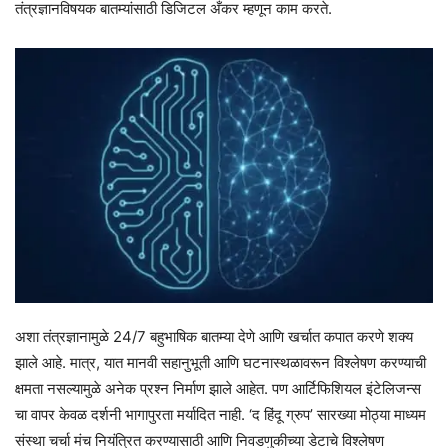
तंत्रज्ञानविषयक बातम्यांसाठी डिजिटल अँकर म्हणून काम करते.
अशा तंत्रज्ञानामुळे 24/7 बहुभाषिक बातम्या देणे आणि खर्चात कपात करणे शक्य
झाले आहे. मात्र, यात मानवी सहानुभूती आणि घटनास्थळावरून विश्लेषण करण्याची
क्षमता नसल्यामुळे अनेक प्रश्न निर्माण झाले आहेत. पण आर्टिफिशियल इंटेलिजन्स
चा वापर केवळ दर्शनी भागापुरता मर्यादित नाही. ‘द हिंदू ग्रुप’ सारख्या मोठ्या माध्यम
संस्था चर्चा मंच नियंत्रित करण्यासाठी आणि निवडणुकीच्या डेटाचे विश्लेषण