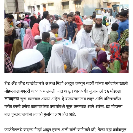
रीड अँड लीड फाउंडेशनचे अध्यक्ष मिर्झा अब्दुल कय्युम नदवी यांच्या मार्गदर्शनाखाली
मोहल्ला लायब्ररी
चळवळ चालवली जात असून आतापर्यंत मुलांसाठी
३६ मोहल्ला
लायब्रऱ्या
सुरू करण्यात आल्या आहेत. हे बालवाचनालय शहर आणि परिसरातील
गरीब वस्ती तसेच कामगारांच्या वस्त्यांमध्ये सुरू करण्यात आले आहेत. ह्या मोहल्ला
बाल पुस्तकालयांचा हजारो मुलांना लाभ होत आहे.
फाउंडेशनचे सदस्य मिर्झा अबुल हसन अली यांनी सांगितले की, गेल्या दहा वर्षांपासून