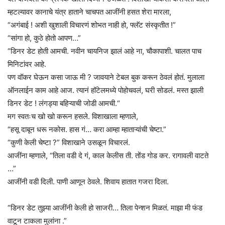
म्हटल्यावर कानाचे यंत्र हाताने चाचपत आजींनी हसत शेरा मारला,
“अगंबाई ! अशी खुशाली विचारणं शोभत नाही हो, फ्लॅट संस्कृतीत !”
“सांगा हो, कुठे होतो आपण…”
“डिनर डेट होती आमची. नवीन चायनिज झालं आहे ना, चौकापाशी. चालत पाच
मिनिटांवर आहे.
पण वॉकर घेऊन कसा जाऊ मी ? जावयाने टेबल बुक करून ठेवलं होतं. मुलाला
ऑनलाईन काम आहे आज. त्यानं हॉटेलमध्ये पोहोचवलं, घरी सोडलं. मस्त झाली
डिनर डेट ! लंगड्या बहिऱ्याची जोडी आमची.“
मग स्वतःच खो खो करून हसले. विशाखाला म्हणाले,
“हसू दाबून धरू नकोस. हास गं… करा आम्हा म्हाताऱ्यांची चेष्टा.”
“कुणी केली चेष्टा ?” विशाखाने उसळून विचारलं.
आजींना म्हणाले, “तिला वडी दे गं, काल केलीस ती. तोंड गोड कर. रागावली वाटते
…”
आजींनी वडी दिली. पाणी आणून ठेवले. शिवाय हातात गजरा दिला.
“डिनर डेट तुझ्या आजींनी केली हो साजरी… तिला पेन्शन मिळतं. माझा मी फंड
वाटून टाकला मुलांना .”