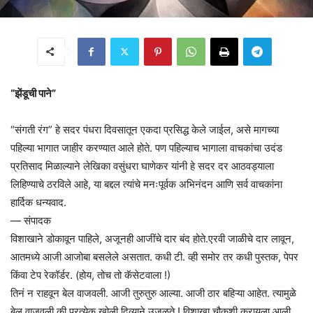
“झेंडूची पाने”
“संगती रंग” हे सदर पंधरा दिवसातून एकदा प्रसिद्ध केले जाईल, असे मागच्या
पहिल्या भागात जाहीर करण्यात आले होते. पण पहिल्याच भागाला वाचकांचा उदंड
प्रतिसाद मिळाल्याने लेखिका वसुंधरा घाणेकर यांनी हे सदर दर आठवड्याला
लिहिण्याचे ठरविले आहे, या बद्दल त्यांचे मनःपूर्वक अभिनंदन आणि सर्व वाचकांना
हार्दिक धन्यवाद.
— संपादक
विशाखाने डोकावून पाहिले, अजूनही आजींचे दार बंद होते.एरवी जाळीचे दार लावून,
आतमध्ये आजी आजोबा बसलेले असतात. कधी टी. व्ही समोर तर कधी पुस्तक, पेपर
किंवा टेप रेकॉर्डर. (होय, तोच तो कॅसेटवाला !)
तिनं न राहवून बेल वाजवली. आजी तुरुतुरु आल्या. आजी ठार बहिऱ्या आहेत. त्यामुळे
बेल वाजवली की प्रत्येक खोली दिव्याने उजळते ! विशाखा चौकशी करायला आली