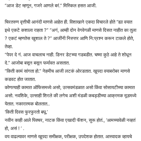
“आज डेट म्हणून, गजरे आणले बरं.” मिस्किल हसत आजी.
चिरतरुण वृत्तीची आनंदी माणसे आहेत ही. विशाखाने एकदा विचारले होते “ह्या वयात
इथे एकटे कशाला राहता ?” “अगं, आम्ही दोन वेगवेगळी माणसे दिसत नाहीत का तुला
? एकटं म्हणतेस खुशाल ते ?” आजींनी निरुत्तर आणि नि:प्रश्न करून टाकले होते,
तेव्हा.
“पेपर दे गं. आज वाचलाच नाही. डिनर डेटच्या गडबडीत. चष्मा कुठे आहे ते शोधून
दे.” आजोबा बसून बसून फर्मावत असतात.
“किती कामं सांगता हो.” नेहमीच आजी लटकं ओरडतात. खूपदा वयाबरोबर माणसे
कडवट होत जातात.
कोणत्याही कामात ऑफिसमध्ये असो, उत्सवमंडळात असो किंवा सोसायटीच्या कामात
असो. नवशिके, उत्साही शिरले की लगेच अशी मंडळी कबड्डीच्या आक्रमक मूडमध्ये
येतात. नकारात्मक बोलतात..
‘किती दिवस फुरफुरतो बघू.’
नवीन काही आले पिक्चर, नाटक किंवा एखादी फॅशन, सुरू होतं., ‘आमच्यावेळी नव्हतं
हो, असं ! ‘ .
वय वाढल्यावर माणसे खूपदा समीक्षक, परीक्षक, उपदेशक होतात. आस्वादक व्हायचे