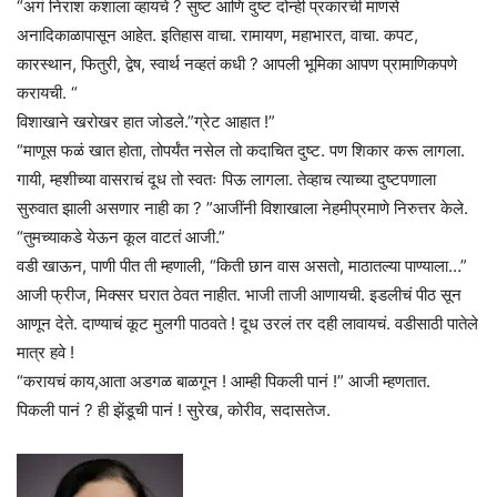
“अगं निराश कशाला व्हायचे ? सुष्ट आणि दुष्ट दोन्ही प्रकारची माणसे
अनादिकाळापासून आहेत. इतिहास वाचा. रामायण, महाभारत, वाचा. कपट,
कारस्थान, फितुरी, द्वेष, स्वार्थ नव्हतं कधी ? आपली भूमिका आपण प्रामाणिकपणे
करायची. “
विशाखाने खरोखर हात जोडले.”ग्रेट आहात !”
“माणूस फळं खात होता, तोपर्यंत नसेल तो कदाचित दुष्ट. पण शिकार करू लागला.
गायी, म्हशीच्या वासराचं दूध तो स्वतः पिऊ लागला. तेव्हाच त्याच्या दुष्टपणाला
सुरुवात झाली असणार नाही का ? ”आजींनी विशाखाला नेहमीप्रमाणे निरुत्तर केले.
“तुमच्याकडे येऊन कूल वाटतं आजी.”
वडी खाऊन, पाणी पीत ती म्हणाली, “किती छान वास असतो, माठातल्या पाण्याला…”
आजी फ्रीज, मिक्सर घरात ठेवत नाहीत. भाजी ताजी आणायची. इडलीचं पीठ सून
आणून देते. दाण्याचं कूट मुलगी पाठवते ! दूध उरलं तर दही लावायचं. वडीसाठी पातेले
मात्र हवे !
“करायचं काय,आता अडगळ बाळगून ! आम्ही पिकली पानं !” आजी म्हणतात.
पिकली पानं ? ही झेंडूची पानं ! सुरेख, कोरीव, सदासतेज.