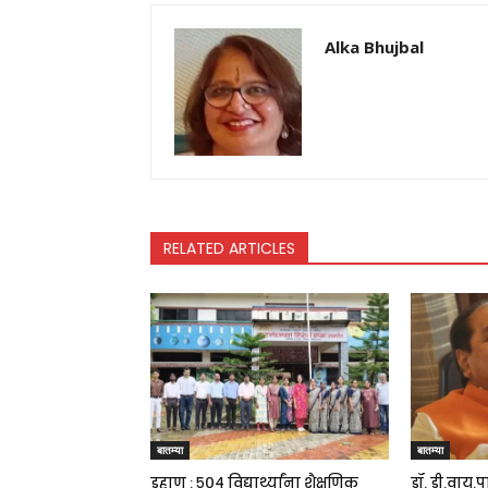
Alka Bhujbal
RELATED ARTICLES
बातम्या
बातम्या
डहाणू : ५०४ विद्यार्थ्यांना शैक्षणिक
डॉ. डी.वाय.प