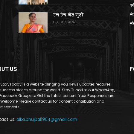
पर
से
‘उंच उंच नेत गुढी’
August 7, 2026
संस
OUT US
F
StoryToday is a website bringing you news updates features
success stories around the world. Stay Tuned to our WhatsApp,
Facebook Groups to Get the Latest content. Your Responses are
 Welcome. Please contact us for content contribution and
rtisements.
tact us:
alka.bhujbal1964@gmail.com