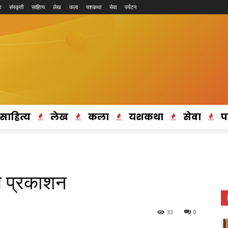
ा
संस्कृती
साहित्य
लेख
कला
यशकथा
सेवा
पर्यटन
साहित्य
लेख
कला
यशकथा
सेवा
प
ले प्रकाशन
33
0