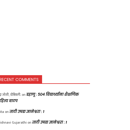
RECENT COMMENTS
द्धा जोशी, डोंबिवली.
on
डहाणू : ५०४ विद्यार्थ्यांना शैक्षणिक
हित्य वाटप
ita
on
ताटी उघडा ज्ञानेश्वरा : 1
ishnavi Gujarathi
on
ताटी उघडा ज्ञानेश्वरा : 1