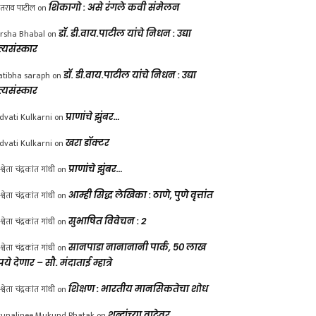
ंतराव पाटील
on
शिकागो : असे रंगले कवी संमेलन
rsha Bhabal
on
डॉ. डी.वाय.पाटील यांचे निधन : उद्या
त्यसंस्कार
atibha saraph
on
डॉ. डी.वाय.पाटील यांचे निधन : उद्या
त्यसंस्कार
dvati Kulkarni
on
प्राणांचे झुंबर…
dvati Kulkarni
on
खरा डॉक्टर
श्वेता चंद्रकांत गांधी
on
प्राणांचे झुंबर…
श्वेता चंद्रकांत गांधी
on
आम्ही सिद्ध लेखिका : ठाणे, पुणे वृत्तांत
श्वेता चंद्रकांत गांधी
on
सुभाषित विवेचन : 2
श्वेता चंद्रकांत गांधी
on
सानपाडा नानानानी पार्क, ५० लाख
पये देणार – सौ. मंदाताई म्हात्रे
श्वेता चंद्रकांत गांधी
on
शिक्षण : भारतीय मानसिकतेचा शोध
unalinee Mukund Phatak
on
शब्दांच्या वाटेवर….