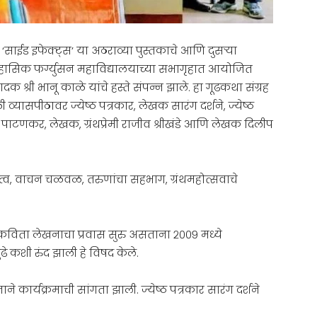
ा ‘साईड इफेक्ट्स’ या अठराव्या पुस्तकाचे आणि दुसऱ्या
ऐतिहासिक फर्ग्युसन महाविद्यालयाच्या सभागृहात आयोजित
क श्री भानू काळे यांचे हस्ते संपन्न झाले. हा गूढकथा संग्रह
्यासपीठावर ज्येष्ठ पत्रकार, लेखक सारंग दर्शने, ज्येष्ठ
ीना पाटणकर, लेखक, ग्रंथप्रेमी राजीव श्रीखंडे आणि लेखक दिलीप
हत्व, वाचन चळवळ, तरुणांचा सहभाग, ग्रंथमहोत्सवाचे
विता लेखनाचा प्रवास सुरु असताना २००९ मध्ये
कशी रुंद झाली हे विषद केले.
े कार्यक्रमाची सांगता झाली. ज्येष्ठ पत्रकार सारंग दर्शने