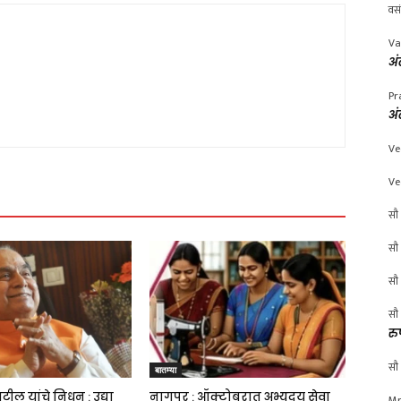
वस
Va
अं
Pr
अं
Ve
Ve
सौ 
सौ 
सौ 
सौ 
रु
सौ 
बातम्या
ाटील यांचे निधन : उद्या
नागपूर : ऑक्टोबरात अभ्युदय सेवा
Mr