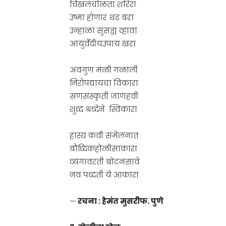
चिखलचोळता शरिरा
उष्मा होणारं थंड बरा
उन्हाळा सुसह्य व्हावा
आयुर्वेदीयउपाय खरा
अवगुण मळी गळाली
निरोपद्यायचा विकारा
सणसंस्कृती जाणहवी
शुध्द श्रध्देने स्विकारा
हास्य कवी संमेलनात
बौध्दिकहोळीसाकारा
व्यंगावरती बोटनसावे
नव पध्दती ये आकारा
—
रचना : हेमंत मुसरीफ. पुणे