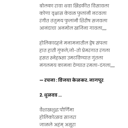
बोलका रावा थवा खिडकीत विसावला
कोणा वृक्षास केवळ फुलांनी नटवला
रंगीत तंतुमय फुलांनी शिरीष सजवला
आनंदाचा अनमोल खजिना गावला,,,,,
होलिकादहने मनामनातील द्वेष संपला
हात हाती गुंफले,जो-तो प्रेमरंगात रंगला
हसत स्नेहठसा उमटविण्यात गुंतला
मंगलमय कामना देण्यात रमला-दंगला,,,,,
— रचना : विजया केळकर. नागपूर
.
2. धुळवड …
वैशाखशुद्ध पौर्णिमा
होलिकोत्सव साजरा
जाळले अहंम् असूरा