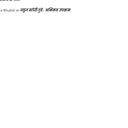
ka Bhujbal
on
न्युज स्टोरी टुडे : अभिनव उपक्रम