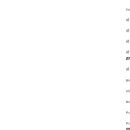
Ve
सौ 
सौ 
सौ 
सौ 
रु
सौ 
Mr
Vi
Mo
Pr
Pr
चर