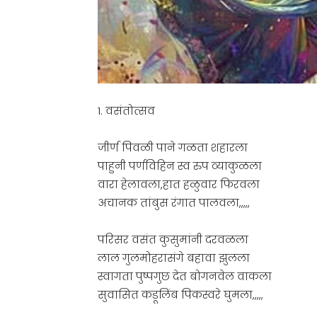
1. वसंतोत्सव
जीर्ण पिवळी पाने गळता शहारला
पाहुनी पर्णविहिन स्व रुप व्याकुळला
वारा हेलावला,हात हळुवार फिरवला
अचानक तांबुस रंगात पालवला,,,,,
परिसर वसंत कुसुमांनी दरवळला
लाल गुलमोहरासंगे बहावा झुलला
स्वागता पुष्पगुछ देत बोगनवेल वाकला
सुवासित कडूलिंब पिकस्वरे घुमला,,,,,