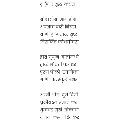
दुर्गुण अशुद्ध कचरा
बोंबाबोंब आग डोंब
अपशब्द करी निचरा
वाणी हो मधाळ शुध्द
विसर्जित क्रोधबोचरा
हात गुंफून हातांमध्ये
होळीभोवती फेर धरा
पुरण पोळी एकमेकां
गाणीगोड स्फुरे अधरा
अग्नी शांत दुजे दिनी
धुलीवंदन प्रभाते करा
धुळवड सुखे खेळावी
नमन करून दिनकरा