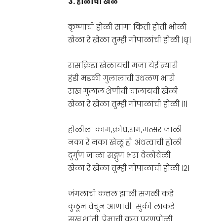
3. होळीचा खेळ
कृष्णाची होळी सांगा किती होती भोळी
खेळा रे खेळा तुम्ही गोपाळांची होळी |धृ|
रासक्रिडा खेळायची मजा येई न्यारी
हंडी मडकी गुलालाची उधळण भारी
राख गुलाल शेणीची चालायची खेळी
खेळा रे खेळा तुम्ही गोपाळांची होळी |१|
होळीला काम,क्रोध,राग,मत्सर जाळी
नका रे नका खेळू ही अंधत्वाची होळी
दुर्गुण जाळा सद्गुण भरा वेळोवेळी
खेळा रे खेळा तुम्ही गोपाळांची होळी |२|
जंगलाची कत्तल झाली सगळी कडे
कुठून वेचून आणावी सुकी लाकडे
सुख,शांती, प्रेमाची करा पुरणपोळी