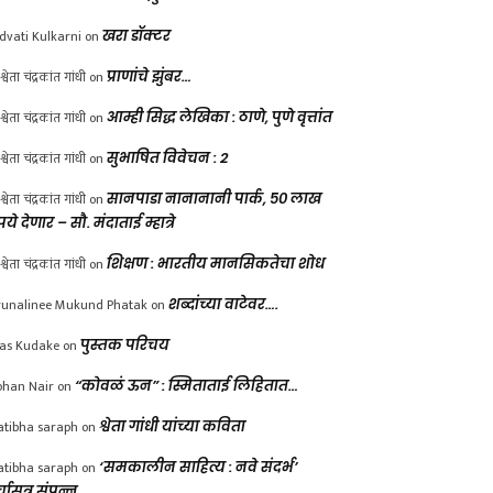
dvati Kulkarni
on
खरा डॉक्टर
श्वेता चंद्रकांत गांधी
on
प्राणांचे झुंबर…
श्वेता चंद्रकांत गांधी
on
आम्ही सिद्ध लेखिका : ठाणे, पुणे वृत्तांत
श्वेता चंद्रकांत गांधी
on
सुभाषित विवेचन : 2
श्वेता चंद्रकांत गांधी
on
सानपाडा नानानानी पार्क, ५० लाख
पये देणार – सौ. मंदाताई म्हात्रे
श्वेता चंद्रकांत गांधी
on
शिक्षण : भारतीय मानसिकतेचा शोध
unalinee Mukund Phatak
on
शब्दांच्या वाटेवर….
las Kudake
on
पुस्तक परिचय
han Nair
on
“कोवळं ऊन” : स्मिताताई लिहितात…
atibha saraph
on
श्वेता गांधी यांच्या कविता
atibha saraph
on
‘समकालीन साहित्य : नवे संदर्भ’
्चासत्र संपन्न