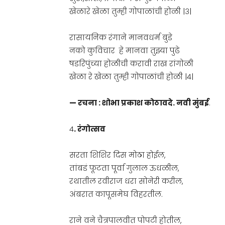
खेळारे खेळा तुम्ही गोपाळांची होळी |३|
रासायनिक रंगाने मानवधर्म बुडे
नको कुविचार हे मानवा तुझ्या पुढे
षडरिपुंच्या होळीची करावी राख रांगोळी
खेळा रे खेळा तुम्ही गोपाळांची होळी |४|
— रचना : शोभा प्रकाश कोठावदे. नवी मुंबई
.
4
. रंगोत्सव
सरता शिशिर दिस मोठा होईल,
तांबडं फूटता पूर्वा गुलाल ऊधळील,
रथातील रवीराज धरा सोनेरी करील,
अंबरात कापूसमेघ विहरतील.
राने वने चैत्रपालवीत पोपटी होतील,