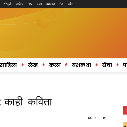
संस्कृती
साहित्य
लेख
कला
यशकथा
सेवा
पर्यटन
साहित्य
लेख
कला
यशकथा
सेवा
प
ी : काही कविता
36
0