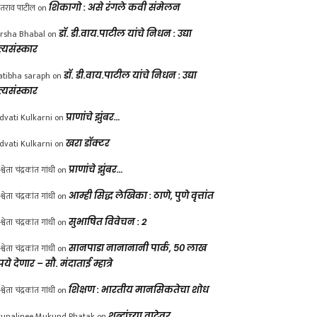
ंतराव पाटील
on
शिकागो : असे रंगले कवी संमेलन
rsha Bhabal
on
डॉ. डी.वाय.पाटील यांचे निधन : उद्या
त्यसंस्कार
atibha saraph
on
डॉ. डी.वाय.पाटील यांचे निधन : उद्या
त्यसंस्कार
dvati Kulkarni
on
प्राणांचे झुंबर…
dvati Kulkarni
on
खरा डॉक्टर
श्वेता चंद्रकांत गांधी
on
प्राणांचे झुंबर…
श्वेता चंद्रकांत गांधी
on
आम्ही सिद्ध लेखिका : ठाणे, पुणे वृत्तांत
श्वेता चंद्रकांत गांधी
on
सुभाषित विवेचन : 2
श्वेता चंद्रकांत गांधी
on
सानपाडा नानानानी पार्क, ५० लाख
पये देणार – सौ. मंदाताई म्हात्रे
श्वेता चंद्रकांत गांधी
on
शिक्षण : भारतीय मानसिकतेचा शोध
unalinee Mukund Phatak
on
शब्दांच्या वाटेवर….