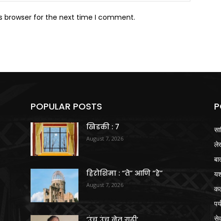
s browser for the next time I comment.
POPULAR POSTS
P
खिडकी : 7
सा
August 7, 2026
ले
बा
हिरोशिमा : “ते” आणि “हे”
य
August 7, 2026
क
पर
से
‘उंच उंच नेत गुढी’