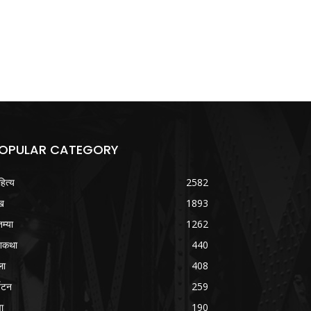
OPULAR CATEGORY
हित्य
2582
ख
1893
तम्या
1262
शकथा
440
ला
408
्यटन
259
वा
190