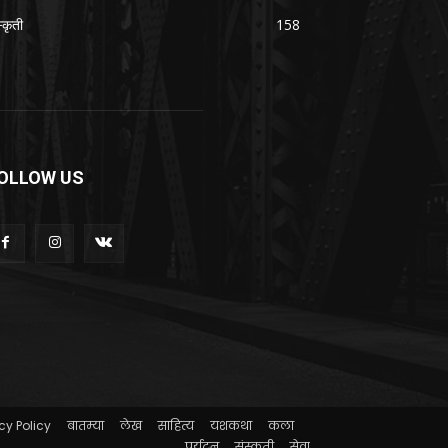
्कृती
158
OLLOW US
cy Policy
बातम्या
लेख
साहित्य
यशकथा
कला
पर्यटन
संस्कृती
सेवा