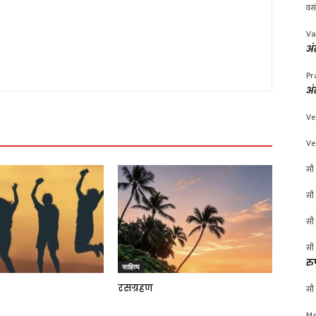
वस
Va
अं
Pr
अं
Ve
Ve
सौ 
सौ 
सौ 
सौ 
रु
साहित्य
रसग्रहण
सौ 
Mr