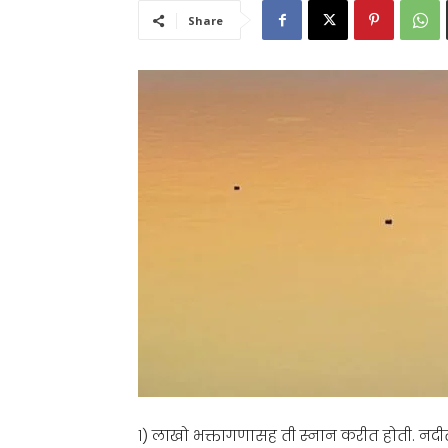
Share
१) लाखो भक्तागणासह ती स्नान करीत होती. नदीत