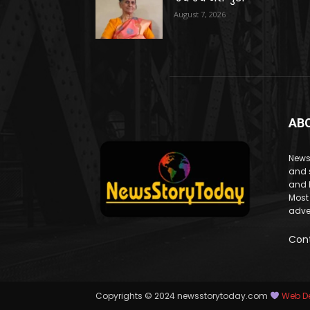
August 7, 2026
AB
News
and 
and 
Most
adve
Con
Copyrights © 2024 newsstorytoday.com
Web De