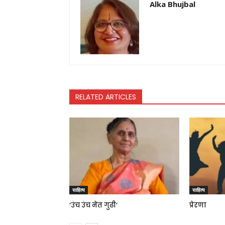
Alka Bhujbal
RELATED ARTICLES
साहित्य
साहित्य
‘उंच उंच नेत गुढी’
प्रेरणा