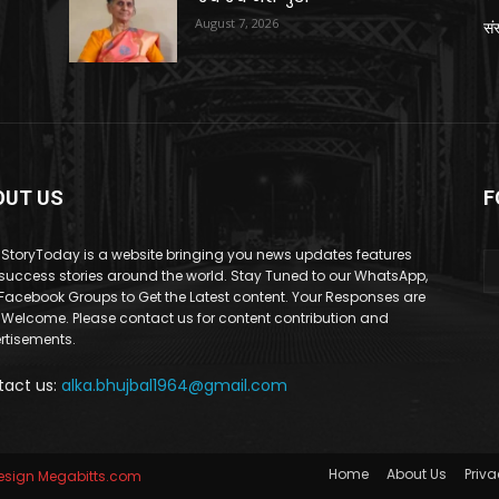
August 7, 2026
संस
OUT US
F
StoryToday is a website bringing you news updates features
success stories around the world. Stay Tuned to our WhatsApp,
Facebook Groups to Get the Latest content. Your Responses are
 Welcome. Please contact us for content contribution and
rtisements.
tact us:
alka.bhujbal1964@gmail.com
Home
About Us
Priva
sign Megabitts.com