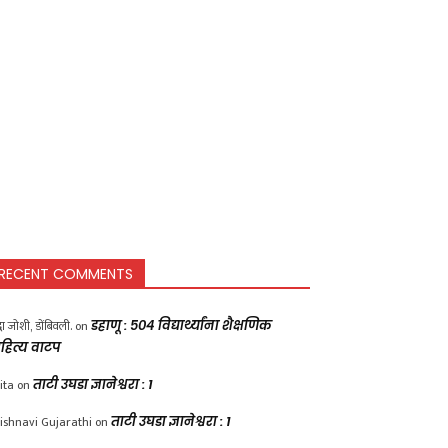
RECENT COMMENTS
द्धा जोशी, डोंबिवली.
on
डहाणू : ५०४ विद्यार्थ्यांना शैक्षणिक
हित्य वाटप
ita
on
ताटी उघडा ज्ञानेश्वरा : 1
ishnavi Gujarathi
on
ताटी उघडा ज्ञानेश्वरा : 1