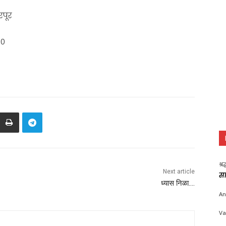
रपूर
00
श्र
Next article
सा
ध्यास निळा….
An
Va