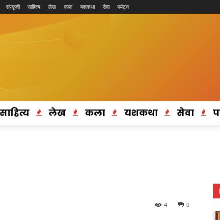
संस्कृती
साहित्य
लेख
कला
यशकथा
सेवा
पर्यटन
साहित्य
लेख
कला
यशकथा
सेवा
प
4
0