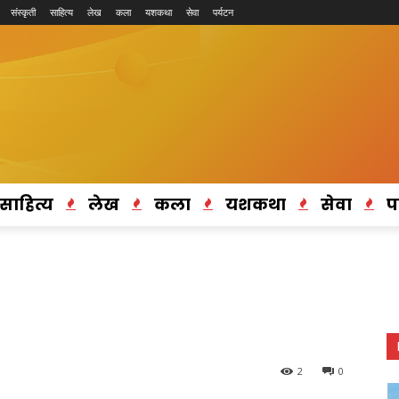
संस्कृती
साहित्य
लेख
कला
यशकथा
सेवा
पर्यटन
साहित्य
लेख
कला
यशकथा
सेवा
प
2
0