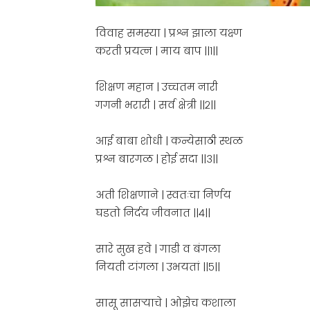
विवाह समस्या | प्रश्न झाला यक्ष्ण
करती प्रयत्न | माय बाप ||१||
शिक्षण महान | उच्चतम नारी
गगनी भरारी | सर्व क्षेत्री ||२||
आई बाबा शोधी | कन्येसाठी स्थळ
प्रश्न बारगळ | होई सदा ||३||
अती शिक्षणाने | स्वतःचा निर्णय
घडतो निर्दय जीवनात ||४||
सारे सुख हवे | गाडी व बंगला
नियती टांगला | उभयतां ||५||
सासू सासऱ्याचे | ओझेच कशाला