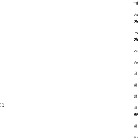
वस
Va
अं
Pr
अं
Ve
Ve
सौ 
सौ 
सौ 
00
सौ 
रु
सौ 
Mr