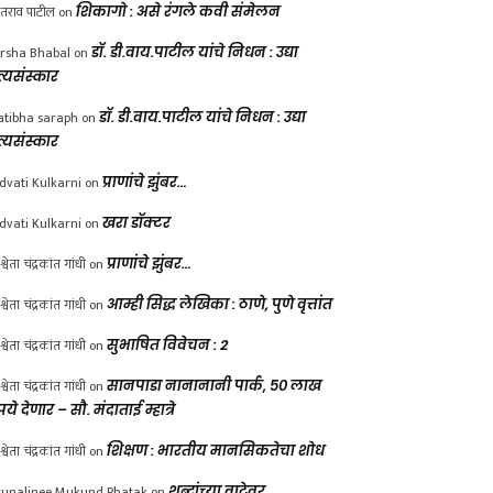
ंतराव पाटील
on
शिकागो : असे रंगले कवी संमेलन
rsha Bhabal
on
डॉ. डी.वाय.पाटील यांचे निधन : उद्या
त्यसंस्कार
atibha saraph
on
डॉ. डी.वाय.पाटील यांचे निधन : उद्या
त्यसंस्कार
dvati Kulkarni
on
प्राणांचे झुंबर…
dvati Kulkarni
on
खरा डॉक्टर
श्वेता चंद्रकांत गांधी
on
प्राणांचे झुंबर…
श्वेता चंद्रकांत गांधी
on
आम्ही सिद्ध लेखिका : ठाणे, पुणे वृत्तांत
श्वेता चंद्रकांत गांधी
on
सुभाषित विवेचन : 2
श्वेता चंद्रकांत गांधी
on
सानपाडा नानानानी पार्क, ५० लाख
पये देणार – सौ. मंदाताई म्हात्रे
श्वेता चंद्रकांत गांधी
on
शिक्षण : भारतीय मानसिकतेचा शोध
unalinee Mukund Phatak
on
शब्दांच्या वाटेवर….