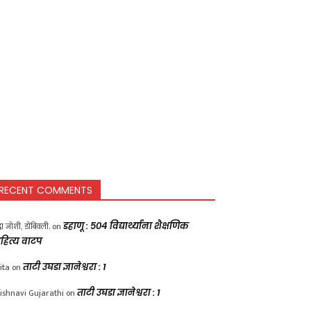
RECENT COMMENTS
द्धा जोशी, डोंबिवली.
on
डहाणू : ५०४ विद्यार्थ्यांना शैक्षणिक
हित्य वाटप
ita
on
ताटी उघडा ज्ञानेश्वरा : 1
ishnavi Gujarathi
on
ताटी उघडा ज्ञानेश्वरा : 1