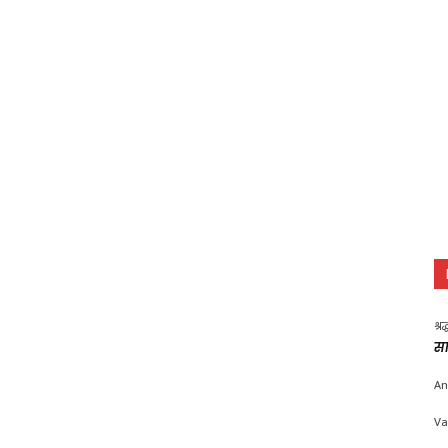
श्र
सा
An
Va