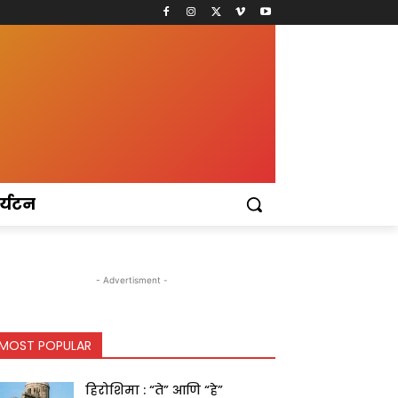
र्यटन
- Advertisment -
MOST POPULAR
हिरोशिमा : “ते” आणि “हे”