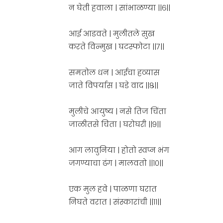
न घेती हवाला | सांभाळण्या ||६||
आई आडवते | मुलीतले सुख
करते विन्मुख | घटस्फोटा ||७||
समतोल धन | आईचा हव्यास
जाते विपर्यास | घडे वाद ||८||
मुलीचे आयुष्य | नसे तिज चिंता
जाळीतसे चिता | घरोघरी ||९||
आग लावुनिया | होतो स्वप्न भंग
जगण्याचा ढंग | मालवतो ||१०||
एक मुल हवे | पाळणा घरात
निघते वरात | संस्कारांची ||११||