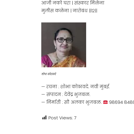
आजी नको घरा | संस्कार मिळेना
मुलीस कळेना | नातेबंध ||१२||
शोभा कोठावदे
— रचना : शोभा कोठावदे. नवी मुंबई.
— संपादन : देवेंद्र भुजबळ.
— निर्माती : सौ अलका भुजबळ.
98694 848
Post Views:
7