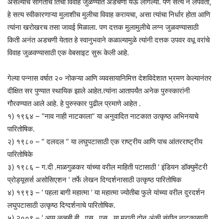
असल्याचे सांगताच तिचा विवाह जुळण्यात अडचणी येऊ लागल्या. पण सत्य न लपवता,
हे सत्य स्वीकारणाऱ्या मुलाशीच मुलीचा विवाह करायचा, असा त्यांचा निर्धार होता आणि
त्यांना खरोखरच तसा जावई मिळाला. पण दत्तक मुलामुलीचे लग्न जुळवण्यासाठी
किती अनंत अडचणी येतात हे स्वानुभवाने कळाल्यामुळे त्यांनी दत्तक उपवर वधू वरांचे
विवाह जुळवण्यासाठी एक वेबसाइट सुरू केली आहे.
गेल्या पन्नास वर्षात २० नोकऱ्या आणि व्यवसायानिमित्त देशविदेशात भ्रमण केल्यानंतर
दीक्षित सर पुण्यात स्थायिक झाले आहेत.त्यांना आतापर्यंत अनेक पुरुस्कारांनी
गौरवण्यात आले आहे. हे पुरुस्कार पुढील प्रमाणे आहेत .
१) १९६४ – “नाव नाही नाटकाला” या अनुवादित नाटकात उत्कृष्ठ अभिनयाचे
पारितोषिक.
२) १९८० – ” दलदल ” या लघुपटासाठी एक राष्ट्रीय आणि पाच आंतरराष्ट्रीय
पारितोषिके
३) १९८६ – ग.दी .माळगुळकर यांच्या वरील माहिती पटासाठी ‘ इंडियन डॉक्युमेंटरी
प्रोड्यूसर्स असोसिएशन ‘ तर्फे लेखन दिग्दर्शनासाठी उत्कृष्ठ पारितोषिक
४) १९९३ – ‘ पहला बागी महात्मा ‘ या महात्मा ज्योतीबा फुले यांच्या वरील दुरदर्शन
लघुपटासाठी उत्कृष्ठ दिग्दर्शनाचे पारितोषिक.
५) २००९ – ‘ आय लव्हबी बी . एस . एस . या मराठी दोन अंकी संगीत नाटकासाठी