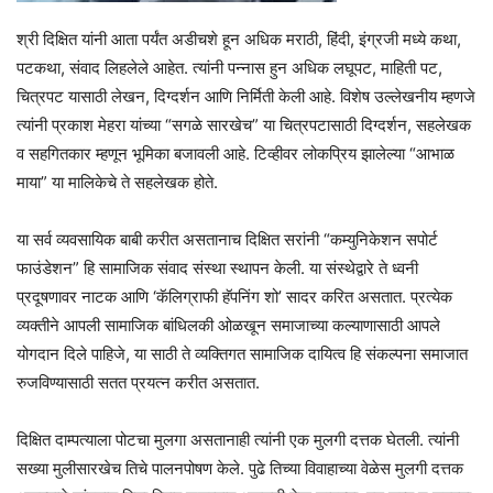
श्री दिक्षित यांनी आता पर्यंत अडीचशे हून अधिक मराठी, हिंदी, इंग्रजी मध्ये कथा,
पटकथा, संवाद लिहलेले आहेत. त्यांनी पन्नास हुन अधिक लघूपट, माहिती पट,
चित्रपट यासाठी लेखन, दिग्दर्शन आणि निर्मिती केली आहे. विशेष उल्लेखनीय म्हणजे
त्यांनी प्रकाश मेहरा यांच्या “सगळे सारखेच” या चित्रपटासाठी दिग्दर्शन, सहलेखक
व सहगितकार म्हणून भूमिका बजावली आहे. टिव्हीवर लोकप्रिय झालेल्या “आभाळ
माया” या मालिकेचे ते सहलेखक होते.
या सर्व व्यवसायिक बाबी करीत असतानाच दिक्षित सरांनी “कम्युनिकेशन सपोर्ट
फाउंडेशन” हि सामाजिक संवाद संस्था स्थापन केली. या संस्थेद्वारे ते ध्वनी
प्रदूषणावर नाटक आणि ‘कॅलिग्राफी हॅपनिंग शो’ सादर करित असतात. प्रत्येक
व्यक्तीने आपली सामाजिक बांधिलकी ओळखून समाजाच्या कल्याणासाठी आपले
योगदान दिले पाहिजे, या साठी ते व्यक्तिगत सामाजिक दायित्व हि संकल्पना समाजात
रुजविण्यासाठी सतत प्रयत्न करीत असतात.
दिक्षित दाम्पत्याला पोटचा मुलगा असतानाही त्यांनी एक मुलगी दत्तक घेतली. त्यांनी
सख्या मुलीसारखेच तिचे पालनपोषण केले. पुढे तिच्या विवाहाच्या वेळेस मुलगी दत्तक