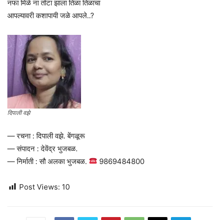
नफा मिळे ना तोटा झाला तिळा तिळाचा
आपल्यावरी कशापायी जळे आपले..?
दिपाली वझे
— रचना : दिपाली वझे. बेंगळूरू
— संपादन : देवेंद्र भुजबळ.
— निर्माती : सौ अलका भुजबळ.
9869484800
Post Views:
10