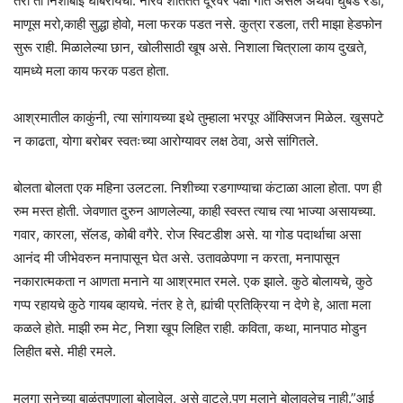
तरी ती निशाबाई घाबरायची. नीरव शांततेत दूरवर पक्षी गात असेल अथवा घुबड रडो,
माणूस मरो,काही सुद्धा होवो, मला फरक पडत नसे. कुत्रा रडला, तरी माझा हेडफोन
सुरू राही. मिळालेल्या छान, खोलीसाठी खूष असे. निशाला चित्राला काय दुखते,
यामध्ये मला काय फरक पडत होता.
आश्रमातील काकुंनी, त्या सांगायच्या इथे तुम्हाला भरपूर ऑक्सिजन मिळेल. खुसपटे
न काढता, योगा बरोबर स्वतःच्या आरोग्यावर लक्ष ठेवा, असे सांगितले.
बोलता बोलता एक महिना उलटला. निशीच्या रडगाण्याचा कंटाळा आला होता. पण ही
रुम मस्त होती. जेवणात दुरुन आणलेल्या, काही स्वस्त त्याच त्या भाज्या असायच्या.
गवार, कारला, सॅलड, कोबी वगैरे. रोज स्विटडीश असे. या गोड पदार्थाचा असा
आनंद मी जीभेवरुन मनापासून घेत असे. उतावळेपणा न करता, मनापासून
नकारात्मकता न आणता मनाने या आश्रमात रमले. एक झाले. कुठे बोलायचे, कुठे
गप्प रहायचे कुठे गायब व्हायचे. नंतर हे ते, ह्यांची प्रतिक्रिया न देणे हे, आता मला
कळले होते. माझी रुम मेट, निशा खूप लिहित राही. कविता, कथा, मानपाठ मोडुन
लिहीत बसे. मीही रमले.
मुलगा सुनेच्या बाळंतपणाला बोलावेल, असे वाटले,पण मुलाने बोलावलेच नाही.”आई