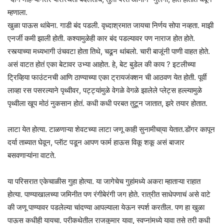
म्हणाला.
खुळा पाऊस थांबेना. गाडी बंद पडली. वृध्दाश्रमात जायचा निर्णय सोपा नव्हता. माझी
एनर्जी कमी झाली होती. कश्यामुळेही कार बंद पडल्यावर पण नाराज होत होते.
रस्त्याच्या मध्यभागी उंचवटा होता तिथे, चढून थांबलो. चारी बाजूंनी पाणी वाहत होते.
असं वाटत होतं एका बेटावर उभ्या आहोत. हे, बेट बुडेल की काय ? इटलीच्या
ट्रिव्हिया फाउंटनची आणि ठाण्याच्या एका ट्रायजंक्शन ची आठवण येत होती. पूर्वी
लाव्हा रस पसरल्याने पृथ्वीवर, पट्ट्यांमुळे वेगळे वेगळे झालेले प्लेट्स हल्ल्यामुळे
पृथ्वीला खूप मोठं नुकसान होतं. कधी कधी परबत तुटून जातात, झरे तयार होतात.
लाटा येत होत्या. टाळणाऱ्या शेवटच्या लाटा जणू काही सुनामीचा्या येतात.डोंगर कापून
दर्या ताब्यात घेवून, प्लॅाट पडून आपण फार्म हाऊस विकू शकू असं बाजार
बसवणाऱ्यांना वाटते.
या परिसरात एकेचाळीस गुहा होत्या. या जागेचेच गुहांमध्ये अकरा म्हाताऱ्या राहात
होत्या. पाण्याखालच्या जमिनीत पण रंगीबेरंगी जग होते. रात्रीत साधेपणाचं असे वाटे
की जणू पाण्यावर पडलेल्या चांदण्या आपल्याला येऊन स्पर्श करतील. पण हा खुळा
पाऊस कधीही यायचा. परीकथेतील राजकुमार यावा, स्वप्नांमध्ये यावा तसे तरी कधी