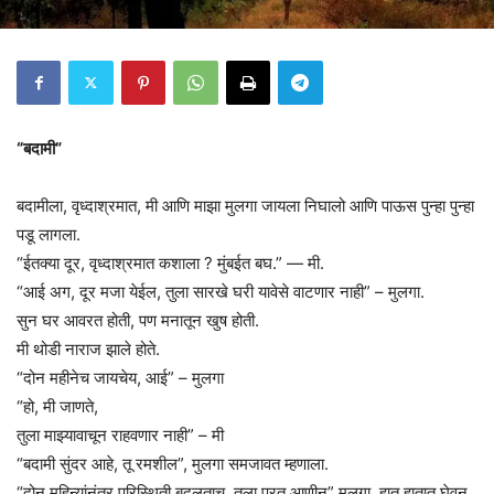
“बदामी”
बदामीला, वृध्दाश्रमात, मी आणि माझा मुलगा जायला निघालो आणि पाऊस पुन्हा पुन्हा
पडू लागला.
“ईतक्या दूर, वृध्दाश्रमात कशाला ? मुंबईत बघ.” — मी.
“आई अग, दूर मजा येईल, तुला सारखे घरी यावेसे वाटणार नाही” – मुलगा.
सुन घर आवरत होती, पण मनातून खुष होती.
मी थोडी नाराज झाले होते.
“दोन महीनेच जायचेय, आई” – मुलगा
“हो, मी जाणते,
तुला माझ्यावाचून राहवणार नाही” – मी
“बदामी सुंदर आहे, तू रमशील”, मुलगा समजावत म्हणाला.
“दोन महिन्यांनंतर परिस्थिती बदलताच, तुला परत आणीन” मुलगा, हात हातात घेवून