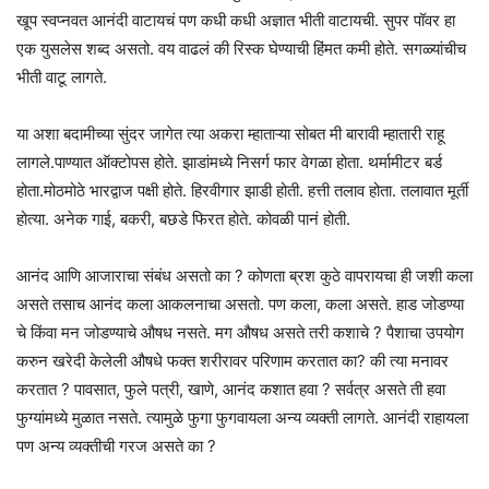
खूप स्वप्नवत आनंदी वाटायचं पण कधी कधी अज्ञात भीती वाटायची. सुपर पॉवर हा
एक युसलेस शब्द असतो. वय वाढलं की रिस्क घेण्याची हिंमत कमी होते. सगळ्यांचीच
भीती वाटू लागते.
या अशा बदामीच्या सुंदर जागेत त्या अकरा म्हाताऱ्या सोबत मी बारावी म्हातारी राहू
लागले.पाण्यात ऑक्टोपस होते. झाडांमध्ये निसर्ग फार वेगळा होता. थर्मामीटर बर्ड
होता.मोठमोठे भारद्वाज पक्षी होते. हिरवीगार झाडी होती. हत्ती तलाव होता. तलावात मूर्ती
होत्या. अनेक गाई, बकरी, बछडे फिरत होते. कोवळी पानं होती.
आनंद आणि आजाराचा संबंध असतो का ? कोणता ब्रश कुठे वापरायचा ही जशी कला
असते तसाच आनंद कला आकलनाचा असतो. पण कला, कला असते. हाड जोडण्या
चे किंवा मन जोडण्याचे औषध नसते. मग औषध असते तरी कशाचे ? पैशाचा उपयोग
करुन खरेदी केलेली औषधे फक्त शरीरावर परिणाम करतात का? की त्या मनावर
करतात ? पावसात, फुले पत्री, खाणे, आनंद कशात हवा ? सर्वत्र असते ती हवा
फुग्यांमध्ये मुळात नसते. त्यामुळे फुगा फुगवायला अन्य व्यक्ती लागते. आनंदी राहायला
पण अन्य व्यक्तीची गरज असते का ?