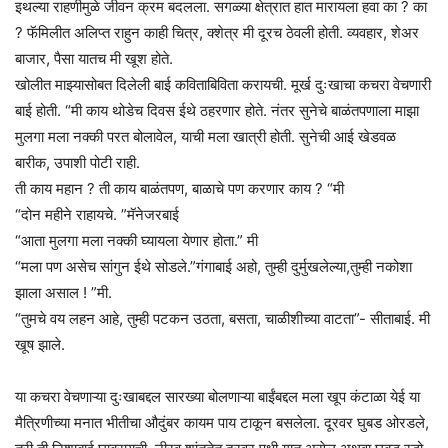
इथल्या राहणीमुळे जीवन क्रम बदलला. सगळ्या क्षेत्रात हात मारायला हवा का ? का
? फॅमिलीत अलिप्त राहुन काही चित्र, क्शेत्र मी दूरच ठेवली होती. व्यवहार, शेअर
बाजार, पैसा यातच मी खूश होते.
खोलीत माझ्यासोबत दिलेली बाई कविताबिविता करायची. मूर्ख दुःखाचा कचरा वेचणारी
बाई होती. “मी काय थोडेच दिवस ईथे ठहरणार होते. नंतर सुनेचे बाळंतपणाला माझा
मुलगा मला नक्की परत बोलावेल, याची मला खात्री होती. सुनेची आई खेडवळ
बारीक, उपाशी पोटी राही.
ती काय महान ? ती काय बाळंतपण, बाळाचे पण करणार काय ? “मी
“दोन महीने राहायचे. ”मॅनेजरबाई
“आता मुलगा मला नक्की घ्यायला येणार होता.” मी
“मला पण असेच सांगुन ईथे सोडले.”गंगाबाई अहो, तुम्ही दुर्मुखलेल्या,तुम्ही नकोशा
झाला असाल ! ”मी.
“तुमचे वय लहन आहे, तुम्ही पटकन उठता, बसता, चाळीशीच्या वाटता”- सीताबाई. मी
खूष झाले.
या कचरा वेचणाऱ्या दुःखाबद्दल सारख्या बोलणाऱ्या बाईंबद्दल मला खूप कंटाळा येई या
मैत्रिणीच्या मनात भीतीचा औदुंबर कायम पाय टाकून बसलेला. दूरवर घुबड ओरडले,