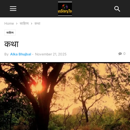
Home
साहित्य
कथा
साहित्य
कथा
0
By
Alka Bhujbal
-
November 21, 2025