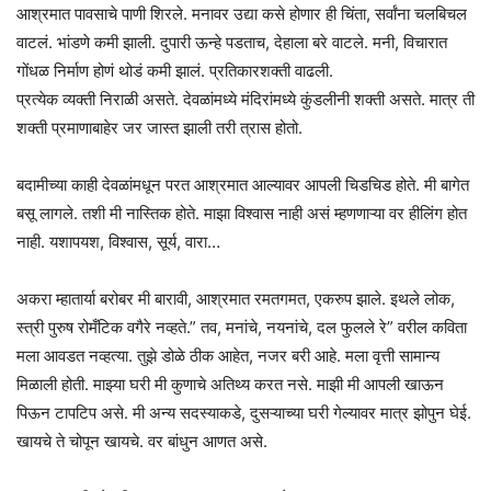
आश्रमात पावसाचे पाणी शिरले. मनावर उद्या कसे होणार ही चिंता, सर्वांना चलबिचल
वाटलं. भांडणे कमी झाली. दुपारी ऊन्हे पडताच, देहाला बरे वाटले. मनी, विचारात
गोंधळ निर्माण होणं थोडं कमी झालं. प्रतिकारशक्ती वाढली.
प्रत्येक व्यक्ती निराळी असते. देवळांमध्ये मंदिरांमध्ये कुंडलीनी शक्ती असते. मात्र ती
शक्ती प्रमाणाबाहेर जर जास्त झाली तरी त्रास होतो.
बदामीच्या काही देवळांमधून परत आश्रमात आल्यावर आपली चिडचिड होते. मी बागेत
बसू लागले. तशी मी नास्तिक होते. माझा विश्वास नाही असं म्हणणाऱ्या वर हीलिंग होत
नाही. यशापयश, विश्वास, सूर्य, वारा…
अकरा म्हातार्या बरोबर मी बारावी, आश्रमात रमतगमत, एकरुप झाले. इथले लोक,
स्त्री पुरुष रोमँटिक वगैरे नव्हते.” तव, मनांचे, नयनांचे, दल फुलले रे” वरील कविता
मला आवडत नव्हत्या. तुझे डोळे ठीक आहेत, नजर बरी आहे. मला वृत्ती सामान्य
मिळाली होती. माझ्या घरी मी कुणाचे अतिथ्य करत नसे. माझी मी आपली खाऊन
पिऊन टापटिप असे. मी अन्य सदस्याकडे, दुसऱ्याच्या घरी गेल्यावर मात्र झोपुन घेई.
खायचे ते चोपून खायचे. वर बांधुन आणत असे.