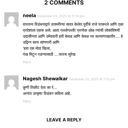
2 COMMENTS
neela
December 23, 2025 At 11:19 pm
वास्तव्य विडंबनाद्वारे उत्तमरीत्या सादर केलेत.पूर्वीचे राजे पत्करले आणि एका
प्रदेशाला एकच असे. आता गल्लोगल्ली! प्रत्येक ओळ त्यांची लोकांविषयी
उदासीनता आणि उमेदवारी हवी केवळ आणि केवळ स्व कल्याणाखातीर…. हे
उद्विग्न सत्य सांगणारी आणि
‘हवा एक मोठा व्हिला,
पंख मिटून पडण्यासाठी ….फारच सुरेख
Reply
Nagesh Shewalkar
December 23, 2025 At 7:51 pm
कुणी तिकीट देता का रे…
अत्यंत उत्कृष्ट विडंबन कविता आहे.
Reply
LEAVE A REPLY