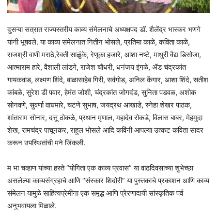
दुसऱ्या सत्रात राज्यस्तरीय काव्य संमेलनाचे अध्यक्षपद डॉ. शैलेंद्र भास्कर भणगे
यांनी भूषवले. या काव्य संमेलनात नितीन भोसले, प्रतिमा काळे, कविता काळे,
राजश्री वाणी मराठे,रेवती साळुंके, रेणूका हजारे, आशा नष्टे, माधुरी वैद्य डिसोजा,
आत्माराम हारे, वैशाली लांडगे, राजेश चौधरी, धनंजय इंगळे, ॲड चंद्रकांत
गायकवाड, लक्ष्मण शिंदे, बाळासाहेब गिरी, सर्वगोड, अनिल केंगार, आशा शिंदे, सतीश
कांबळे, सुरेश डी पवार, हेमंत जोशी, चंद्रकांत जोगदंड, सुनिता पडवळ, अशोक
सोनवणे, सुवर्णा वाघमारे, चटणे सुभाष, जयद्रथ आखाडे, स्नेहा शेखर पाठक,
शांताराम सोनार, दत्तू ठोकळे, प्रधान मृणाल, महादेव रोकडे, विलास बाबर, मेहमुदा
शेख, रामचंद्र पाचूनकर, राहुल भोसले आदि कविंनी आपल्या उत्कट कविता सादर
करून उपस्थितांची मने जिंकली.
म भा चव्हाण यांच्या हस्ते “योगिता एक काव्य प्रवास” या वाढदिवसाच्या शुभेच्छा
असलेल्या काव्यसंग्रहाचे आणि “संस्कार शिदोरी” या पुस्तकाचे प्रकाशन आणि काव्य
संमेलन यामुळे साहित्यप्रेमींना एक समृद्ध आणि प्रेरणादायी सांस्कृतिक पर्व
अनुभवायला मिळाले.