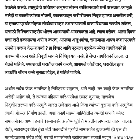
वेचलेले असते. त्यामुळे ते अतिशय अनुभव संपन्न व्यक्तिमत्वाचे धनी असतात. त्यामुळे
भलेही या व्यक्ती त्यांच्या नोकरी, व्यवसायातून जरी रीतसर निवृत्त झाल्या असतील तरी,
या इतक्या प्रचंड मोठ्या संख्येचा राष्ट्र उभारण्यासाठी कसा विधायक उपयोग शकेल,
यासाठी निश्चित राष्ट्रीय धोरण आखण्याची आवश्यकता आहे. त्याच बरोबर, आला दिवस
कसा तरी ढकलायचा असे न करता, आपल्या अनुभवांचा, समाजाला आपण कशा प्रकारे
उपयोग करून देऊ शकतो ? हा विचार आणि प्रयत्न प्रत्येक ज्येष्ठ नागरिकानेही
करण्याची गरज आहे. निवृत्ती म्हणजे निष्क्रियता नव्हे, हे जेष्ठ नागरिकांनील लक्षात
घेतले पाहिजे. यथाशक्ती घरातील कामे करणे, आपापले जोडीदार, घरातील इतर
व्यक्तींचे जीवन कसे सुसह्य होईल, हे पाहिले पाहिजे.
अर्थात सर्वच जेष्ठ नागरिक हे निष्क्रिय राहतात, असे नाही. तर काही जेष्ठ नागरिक
असेही आहेत की, ते त्यांच्या पहिल्या करिअरपेक्षा उलट दुसऱ्या; म्हणजेच
निवृत्तीनंतरच्या करिअरमुळे जास्त उजेडात आले किंवा त्यांच्या दुसऱ्या करिअरमुळेच
त्यांची ओळख निर्माण झाली. अशा काही माझ्या माहितीतील व्यक्ती म्हणजे ज्येष्ठ
समाजसेवक अण्णा हजारे (समाजसेवक होण्यापूर्वी ते भारतीय लष्करात वाहन चालक
होते), महाराष्ट्रातील हुंडा बंदी चळवळीचे प्रणेते मामासाहेब कुलकर्णी (ते एस टी
महामंडळाच्या सेवेत होते) मराठी माणसांमध्ये उद्योजकता रुजावी म्हणून ‘Saturday