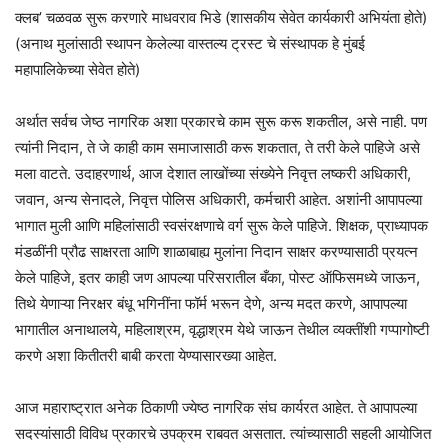
क्लब’ चळवळ सुरू करणारे माधवराव भिडे (शासकीय सेवेत कार्यकारी अभियंता होते)
(अनाथ मुलांसाठी स्थापन केलेल्या वास्तल्य ट्रस्ट चे संस्थापक हे मुंबई
महापालिकेच्या सेवेत होते)
अर्थात सर्वच जेष्ठ नागरिक अशा प्रकारचे काम सुरू करू शकतील, असे नाही. पण
त्यांनी निदान, ते जे काही काम समाजासाठी करू शकतात, ते तरी केले पाहिजे असे
मला वाटते. उदाहरणार्थ, आज देशात लाखोंच्या संख्येने निवृत्त लष्करी अधिकारी,
जवान, अन्य सेनादले, निवृत्त पोलिस अधिकारी, कर्मचारी आहेत. अशांनी आपापल्या
भागात मुली आणि महिलांसाठी स्वसंरक्षणाचे वर्ग सुरू केले पाहिजे. शिक्षक, प्राध्यापक
मंडळींनी प्रौढ साक्षरता आणि शाळाबाह्य मुलांना निदान साक्षर करण्यासाठी प्रयत्न
केले पाहिजे, इतर काही जण आपल्या परिसरातील बँका, पोस्ट ऑफिसमध्ये जाऊन,
तिथे येणाऱ्या निरक्षर बंधू भगिनींना फॉर्म भरून देणे, अन्य मदत करणे, आपापल्या
भागातील अनाथालये, महिलाश्रम, वृद्धाश्रम येथे जाऊन तेथील व्यक्तींशी गप्पागोष्टी
करणे अशा कितीतरी बाबी करता येण्यासारख्या आहेत.
आज महाराष्ट्रात अनेक ठिकाणी ज्येष्ठ नागरिक संघ कार्यरत आहेत. ते आपापल्या
सदस्यांसाठी विविध प्रकारचे उपक्रम राबवत असतात. त्यांच्यासाठी सहली आयोजित