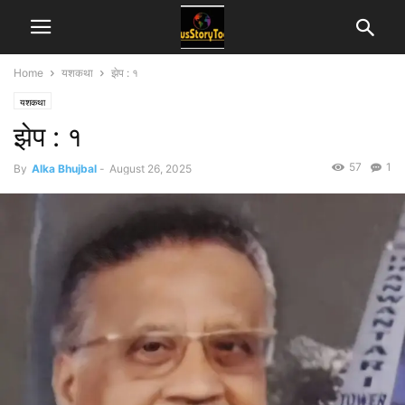
Home
यशकथा
झेप : १
यशकथा
झेप : १
57
1
By
Alka Bhujbal
-
August 26, 2025