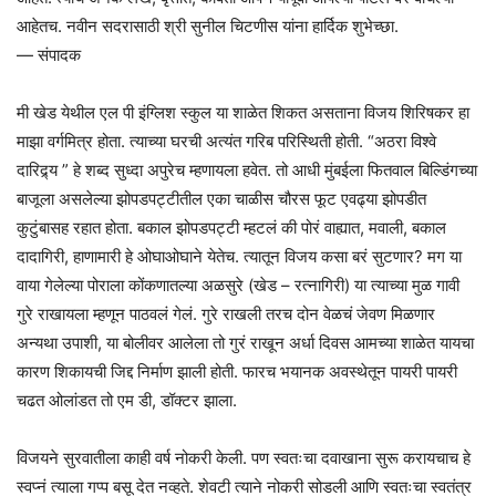
आहेतच. नवीन सदरासाठी श्री सुनील चिटणीस यांना हार्दिक शुभेच्छा.
— संपादक
मी खेड येथील एल पी इंग्लिश स्कुल या शाळेत शिकत असताना विजय शिरिषकर हा
माझा वर्गमित्र होता. त्याच्या घरची अत्यंत गरिब परिस्थिती होती. “अठरा विश्वे
दारिद्र्य ” हे शब्द सुध्दा अपुरेच म्हणायला हवेत. तो आधी मुंबईला फितवाल बिल्डिंगच्या
बाजूला असलेल्या झोपडपट्टीतील एका चाळीस चौरस फूट एवढ्या झोपडीत
कुटुंबासह रहात होता. बकाल झोपडपट्टी म्हटलं की पोरं वाह्यात, मवाली, बकाल
दादागिरी, हाणामारी हे ओघाओघाने येतेच. त्यातून विजय कसा बरं सुटणार? मग या
वाया गेलेल्या पोराला कोंकणातल्या अळसुरे (खेड – रत्नागिरी) या त्याच्या मुळ गावी
गुरे राखायला म्हणून पाठवलं गेलं. गुरे राखली तरच दोन वेळचं जेवण मिळणार
अन्यथा उपाशी, या बोलीवर आलेला तो गुरं राखून अर्धा दिवस आमच्या शाळेत यायचा
कारण शिकायची जिद्द निर्माण झाली होती. फारच भयानक अवस्थेतून पायरी पायरी
चढत ओलांडत तो एम डी, डॉक्टर झाला.
विजयने सुरवातीला काही वर्ष नोकरी केली. पण स्वतःचा दवाखाना सुरू करायचाच हे
स्वप्नं त्याला गप्प बसू देत नव्हते. शेवटी त्याने नोकरी सोडली आणि स्वतःचा स्वतंत्र