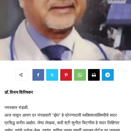
डॉ. विजय शिरिषकर
नमस्कार मंडळी.
आज पासून आपण दर मंगळवारी “झेप” हे प्रेरणादायी व्यक्तिमत्वांविषयीचे सदर
प्रसिद्ध करीत आहोत. जेष्ठ लेखक, कवी श्री सुनील चिटणीस हे सदर लिहिणार
आहेत. त्यांचे अनेक लेख, वृत्तांत, कविता आपण यापूर्वी आपल्या पोर्टल वर वाचल्या