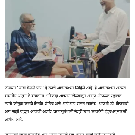
विजयने ‘ वाया गेलले पोर ‘ हे त्याचे आत्मकथन लिहिले आहे. हे आत्मकथन अत्यंत
वाचनीय असून ते वाचताना अनेकदा आपल्या डोळ्यातून अश्रु ओघळत रहातात.
त्याचे कौतुक करावे तितके थोडेच असे आपोआप वाटत रहातेच. आजही डॉ. विजयची
अन माझी जुळून आलेली अत्यंत ऋणानुबंधाची मैत्री छान सप्तरंगी इंद्रधनुसारखी
अशीच आहे.
माणुसकी संपत चाललेय असं आपण म्हणतो पण अजून काही काही मनांमध्ये