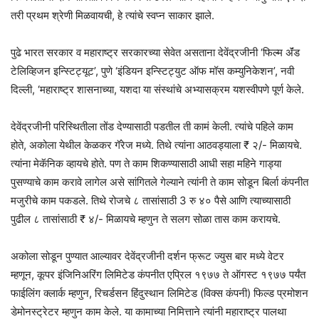
तरी प्रथम श्रेणी मिळवायची, हे त्यांचे स्वप्न साकार झाले.
पुढे भारत सरकार व महाराष्ट्र सरकारच्या सेवेत असताना देवेंद्रजीनी ‘फिल्म ॲंड
टेलिव्हिजन इन्स्टिट्यूट’, पुणे ‘इंडियन इन्स्टिट्युट ऑफ मॉस कम्युनिकेशन’, नवी
दिल्ली, ‘महाराष्ट्र शासनाच्या, यशदा या संस्थांचे अभ्यासक्रम यशस्वीपणे पूर्ण केले.
देवेंद्रजीनी परिस्थितीला तोंड देण्यासाठी पडतील ती कामं केली. त्यांचे पहिले काम
होते, अकोला येथील केळकर गॅरेज मध्ये. तिथे त्यांना आठवड्याला ₹ २/- मिळायचे.
त्यांना मेकॅनिक व्हायचे होते. पण ते काम शिकण्यासाठी आधी सहा महिने गाड्या
पुसण्याचे काम करावे लागेल असे सांगितले गेल्याने त्यांनी ते काम सोडून बिर्ला कंपनीत
मजुरीचे काम पकडले. तिथे रोजचे ८ तासांसाठी 3 रु ४० पैसे आणि त्याच्यासाठी
पुढील ८ तासांसाठी ₹ ४/- मिळायचे म्हणुन ते सलग सोळा तास काम करायचे.
अकोला सोडून पुण्यात आल्यावर देवेंद्रजीनी दर्शन फ्रूट ज्युस बार मध्ये वेटर
म्हणून, कूपर इंजिनिअरिंग लिमिटेड कंपनीत एप्रिल १९७७ ते ऑगस्ट १९७७ पर्यंत
फाईलिंग क्लार्क म्हणुन, रिचर्डसन हिंदुस्थान लिमिटेड (विक्स कंपनी) फिल्ड प्रमोशन
डेमोनस्ट्रेटर म्हणुन काम केले. या कामाच्या निमित्ताने त्यांनी महाराष्ट्र पालथा