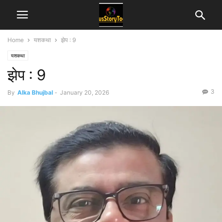
Home
यशकथा
झेप : 9
यशकथा
झेप : 9
3
By
Alka Bhujbal
-
January 20, 2026