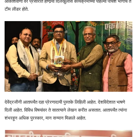
आकाशवाणी वर प्रसारीत होणार्‍या दिलखुलास कार्यक्रमाच्या पहिल्या पाचशे भागांचे ते
टीम लीडर होते.
देवेंद्रजीनी आतापर्यंत दहा प्रेरणादायी पुस्तके लिहिली आहेत. देशविदेशात भाषणे
दिली आहेत. विविध विषयांवर ते सातत्याने लेखन करीत असतात. आतापर्यंत त्यांना
शंभरहून अधिक पुरस्कार, मान सन्मान मिळाले आहेत.