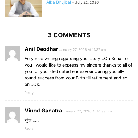
Alka Bhujbal
-
July 22, 2026
3 COMMENTS
Anil Deodhar
January 27, 2026 At 11:37 am
Very nice writing regarding your story ..On Behalf of
you I would like to express my sincere thanks to all of
you for your dedicated endeavour during you all-
round success from your Birth till retirement and so
on…Ok.
Reply
Vinod Ganatra
January 22, 2026 At 10:38 pm
सुंदर……
Reply