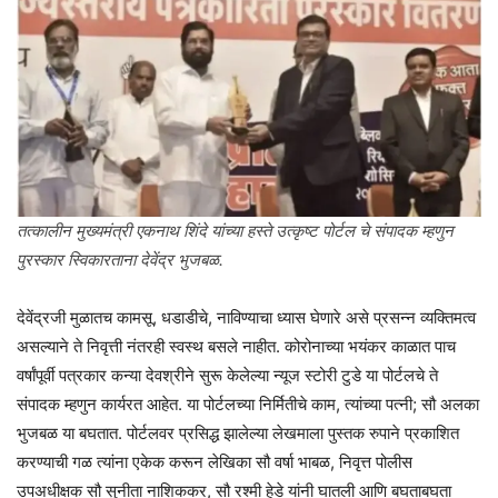
तत्कालीन मुख्यमंत्री एकनाथ शिंदे यांच्या हस्ते उत्कृष्ट पोर्टल चे संपादक म्हणुन
पुरस्कार स्विकारताना देवेंद्र भुजबळ.
देवेंद्रजी मुळातच कामसू, धडाडीचे, नाविण्याचा ध्यास घेणारे असे प्रसन्न व्यक्तिमत्व
असल्याने ते निवृत्ती नंतरही स्वस्थ बसले नाहीत. कोरोनाच्या भयंकर काळात पाच
वर्षांपूर्वी पत्रकार कन्या देवश्रीने सुरू केलेल्या न्यूज स्टोरी टुडे या पोर्टलचे ते
संपादक म्हणुन कार्यरत आहेत. या पोर्टलच्या निर्मितीचे काम, त्यांच्या पत्नी; सौ अलका
भुजबळ या बघतात. पोर्टलवर प्रसिद्ध झालेल्या लेखमाला पुस्तक रुपाने प्रकाशित
करण्याची गळ त्यांना एकेक करून लेखिका सौ वर्षा भाबळ, निवृत्त पोलीस
उपअधीक्षक सौ सुनीता नाशिककर, सौ रश्मी हेडे यांनी घातली आणि बघताबघता