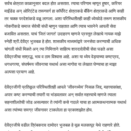
सर्वच क्षेत्रात काळानुसार बदल होत असतात. त्याचा परिणाम म्हणून हुषार, करियर
माईंडेड अन् ओरिएंटेड तरूणवर्ग हा कॉर्पोरेट क्षेत्राकडे बॅंकिंग क्षेत्राकडे आणि काही
तर चक्क परदेशांकडे वळू लागला. अशा परिस्थितीतही काही ध्येयवेडे तरूण शासकीय
नोकरीकडे समाज सेवेची संधी म्हणुन पाहतात आणि त्याच भावनेने आपली सेवा
बजावित असतात. याचं ‘जितं जागतं’ उदाहरण म्हणजे प्रस्तुत लेखाचे नायक माझे
स्नेही श्री.‌देवेंद्र भुजबळ हे होत. शासकीय माध्यमांद्वारे जनसेवा करण्याची अधिक
चांगली संधी मिळते अन् त्या निमित्ताने साहित्य शारदादेवीची सेवा घडते असा
देवेंद्रजीचा सश्रद्ध, भाव व ठाम विश्वास आहे. अशा या ध्येय वेड्याच्या कष्टप्रद,
धगधगत्या, संघर्षमय जीवनाचा यथार्थ असा मागोवा या लेखात घेण्याचा हा माझा
अल्पसा प्रयत्न आहे.
देवेंद्रजीनी प्रतिकूल परिस्थितीतही आपले ‘जीवनध्येय‘ निव्वळ जिद्द, महत्त्वाकांक्षा,
अपार कष्ट करण्याची तयारी या भांडवलावर अन् सर्वात महत्त्वाचे म्हणजे त्याला
सहनशीलतेची जोड असल्यावर ते त्यांनी कसे गाठले याचा हा आत्मकथनात्मक यथार्थ
असा त्यांच्या समग्र जीवनावर टाकलेला हा प्रकाशझोत होय.
देवेंद्रजीचे वडील त्रिंबकराव दामोदर भुजबळ हे मूळ मलकापूर येथे राहणारे होते.