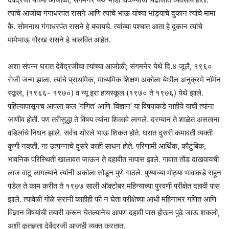
त्यांचे आजोबा गंगाधरपंत रासने आणि त्यांचे भाऊ यांच्या भांड्याचे दुकान त्यांचे मामा
कै. सोमनाथ गंगाधरपंत रासने हे बघायचे. त्यांच्या पश्चात आता हे दुकान त्यांचे
मामेभाऊ गोरख रासने हे चालवित आहेत.
अशा संपन्न घरात देवेंद्रजीचा त्यांच्या आजोळी; संगमनेर येथे दि.४ जूलै, १९६०
रोजी जन्म झाला. त्यांचे प्राथमिक, माध्यमिक शिक्षण अकोला येथील अनुक्रमे नॉर्मन
स्कूल, (१९६६- १९७०) व न्यू इरा हायस्कूल (१९७० ते १९७६) येथे झाले.
पहिल्यापासूनच आपला कल ‘गणित‘ आणि ‘विज्ञान‘ या विषयांकडे नाहीये याची त्यांना
जाणीव होती. पण तरीसुद्धा ते विषय त्यांना शिकावे लागले. दरम्यान ते शाळेत असताना
वडिलांचे निधन झाले. सर्वच थोरले भाऊ शिकत होते. घरात दुसरी कमावती व्यक्ती
कुणी नव्हती. ना उत्पन्नाचे दुसरे काही साधन होते. परिणामी आर्थिक, कौटुंबिक,
भावनिक परिस्थिती खालावत जाऊन ते दहावीत नापास झाले. गावात तोंड दाखवायची
लाज वाटू लागल्याने त्यांनी अकोला सोडून पुणे गाठले. पुण्याच्या मोठ्या भावाकडे राहून
पडेल ते काम करीत ते १९७७ साली ऑक्टोबर महिन्याच्या पुरवणी परीक्षेत दहावी पास
झाले. त्यावेळी गोळे सरांनी काहीही फी न घेता परीक्षेच्या आधी महिनाभर गणित आणि
विज्ञान विषयांची तयारी करून घेतल्यानेच आपण दहावी पास होऊन पुढे जाऊ शकलो,
अशी कृतज्ञता देवेंद्रजी आजही व्यक्त करतात.