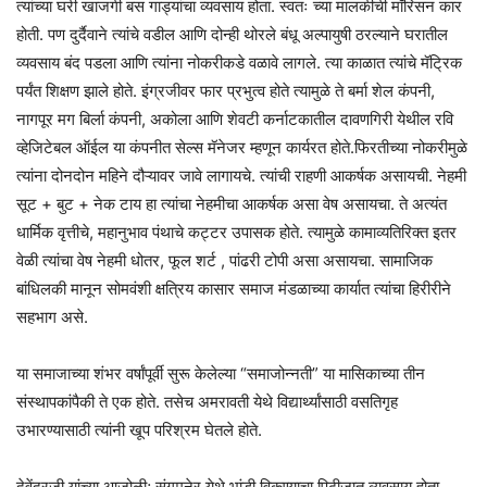
त्यांच्या घरी खाजगी बस गाड्यांचा व्यवसाय होता. स्वतः च्या मालकीची मॉरिसन कार
होती. पण दुर्दैवाने त्यांचे वडील आणि दोन्ही थोरले बंधू अल्पायुषी ठरल्याने घरातील
व्यवसाय बंद पडला आणि त्यांना नोकरीकडे वळावे लागले. त्या काळात त्यांचे मॅट्रिक
पर्यंत शिक्षण झाले होते. इंग्रजीवर फार प्रभुत्व होते त्यामुळे ते बर्मा शेल कंपनी,
नागपूर मग बिर्ला कंपनी, अकोला आणि शेवटी कर्नाटकातील दावणगिरी येथील रवि
व्हेजिटेबल ऑईल या कंपनीत सेल्स मॅनेजर म्हणून कार्यरत होते.फिरतीच्या नोकरीमुळे
त्यांना दोनदोन महिने दौऱ्यावर जावे लागायचे. त्यांची राहणी आकर्षक असायची. नेहमी
सूट + बुट + नेक टाय हा त्यांचा नेहमीचा आकर्षक असा वेष असायचा.‌ ते अत्यंत
धार्मिक वृत्तीचे, महानुभाव पंथाचे कट्टर उपासक होते. त्यामुळे कामाव्यतिरिक्त इतर
वेळी त्यांचा वेष नेहमी धोतर, फूल शर्ट , पांढरी टोपी असा असायचा. सामाजिक
बांधिलकी मानून सोमवंशी क्षत्रिय कासार समाज मंडळाच्या कार्यात त्यांचा हिरीरीने
सहभाग असे.
या समाजाच्या शंभर वर्षांपूर्वी सुरू केलेल्या “समाजोन्नती” या मासिकाच्या तीन
संस्थापकांपैकी ते एक होते. तसेच अमरावती येथे विद्यार्थ्यांसाठी वसतिगृह
उभारण्यासाठी त्यांनी खूप परिश्रम घेतले होते.
देवेंद्रजी यांच्या आजोळी; संगमनेर येथे भांडी विकण्याचा पिढीजात व्यवसाय होता.