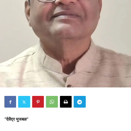
“देवेंद्र भुजबळ”