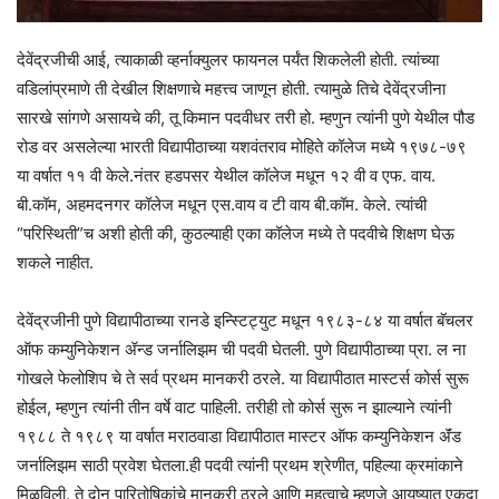
देवेंद्रजीची आई, त्याकाळी व्हर्नाक्युलर फायनल पर्यंत शिकलेली होती. त्यांच्या
वडिलांप्रमाणे ती देखील शिक्षणाचे महत्त्व जाणून होती. त्यामुळे तिचे देवेंद्रजीना
सारखे सांगणे असायचे की, तू किमान पदवीधर तरी हो. म्हणुन त्यांनी पुणे येथील पौड
रोड वर असलेल्या भारती विद्यापीठाच्या यशवंतराव मोहिते कॉलेज मध्ये १९७८-७९
या वर्षात ११ वी केले.नंतर हडपसर येथील कॉलेज मधून १२ वी व एफ. वाय.
बी.कॉम, अहमदनगर कॉलेज मधून एस.वाय व टी वाय बी.कॉम. केले. त्यांची
“परिस्थिती”च अशी होती की, कुठल्याही एका कॉलेज मध्ये ते पदवीचे शिक्षण घेऊ
शकले नाहीत.
देवेंद्रजीनी पुणे विद्यापीठाच्या रानडे इन्स्टिट्युट मधून १९८३-८४ या वर्षात बॅचलर
ऑफ कम्युनिकेशन ॲन्ड जर्नालिझम ची पदवी घेतली. पुणे विद्यापीठाच्या प्रा. ल ना
गोखले फेलोशिप चे ते सर्व प्रथम मानकरी ठरले. या विद्यापीठात मास्टर्स कोर्स सुरू
होईल, म्हणुन त्यांनी तीन वर्षे वाट पाहिली. तरीही तो कोर्स सुरू न झाल्याने त्यांनी
१९८८ ते १९८९ या वर्षात मराठवाडा विद्यापीठात मास्टर ऑफ कम्युनिकेशन ॲंड
जर्नालिझम साठी प्रवेश घेतला.ही पदवी त्यांनी प्रथम श्रेणीत, पहिल्या क्रमांकाने
मिळविली. ते दोन पारितोषिकांचे मानकरी ठरले आणि महत्वाचे म्हणजे आयुष्यात एकदा