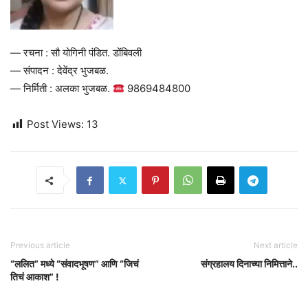
— रचना : सौ योगिनी पंडित. डोंबिवली
— संपादन : देवेंद्र भुजबळ.
— निर्मिती : अलका भुजबळ.
9869484800
Post Views:
13
Previous article
Next article
“ललित” मध्ये “संवादभूषण” आणि “जिचं
संग्रहालय दिनाच्या निमित्ताने..
तिचं आकाश” !