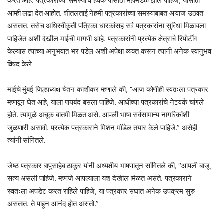
करत आहे. पत्रकारांच्या समस्या व हक्क यासाठी महामंडळ झाले पाहिजे, यासाठी
आम्ही लढा देत आहोत. शीतलताई नेहमी पत्रकारांच्या समस्यांबाबत आवाज उठवत
असतात. तसेच अधिस्वीकृती पत्रिका धारकांसह सर्व पत्रकारांना सुविधा मिळायला
पाहिजेत अशी देखील माईची मागणी आहे. पत्रकारांनी प्रत्येक क्षेत्राचे रिपोर्टींग
केल्यास त्यांच्या अनुभवात भर पडेल अशी अपेक्षा व्यक्त करून त्यांनी अनेक स्वानुभव
विषद केले.
माईचे मुंबई जिल्हाध्यक्ष चेतन काशीकर म्हणाले की, “आज कोणीही स्वतःला पत्रकार
म्हणवून घेत आहे, याला पायबंद बसला पाहिजे. आधीच्या पत्रकारांचे नेटवर्क चांगले
होते. त्यामुळे अचूक बातमी मिळत असे. आपली भाषा सर्वसामान्य नागरिकांशी
जुळणारी असावी. प्रत्येक पत्रकाराने मिशन मॉडेल तयार केले पाहिजे.” असेही
त्यांनी सांगितले.
जेष्ठ पत्रकार बापुसाहेब ठाकूर यांनी अध्यक्षीय भाषणातून सांगितले की, “आपली बाजू
सत्य असली पाहिजे. म्हणजे आपल्याला यश देखील मिळत असते. पत्रकाराने
स्वतःला अपडेट करत राहिले पाहिजे, या पत्रकार संघात अनेक उपक्रम सुरु
असतात. ते पाहून आनंद होत असतो.”