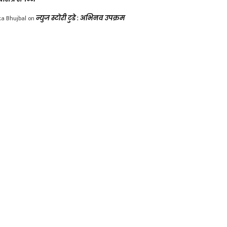
ka Bhujbal
on
न्युज स्टोरी टुडे : अभिनव उपक्रम