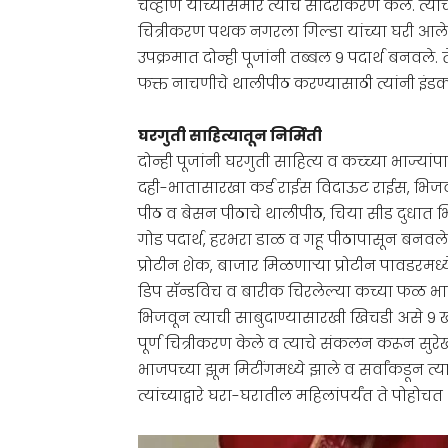
चव्हाण यांच्यासमोर त्याचे सादरीकरण केले. त्य
चित्रीकरण पथक नगरला गिल्डा यांच्या घरी आले व 
उपक्रमात दोन्ही पूजांनी तब्बल 9 पदार्थ बनवले.
फक्त नाचणीचे थालीपीठ करण्यासाठी त्यांनी इंडक
घरगुती साहित्यातून निर्मिती
दोन्ही पूजांनी घरगुती साहित्य व कच्च्या भाज्या
दही-भातासारखा कर्ड राईस विदाऊट राईस, भिजव
पीठ व बेसन पीठाचे थालीपीठ, चिया सीड दुधात भि
गोड पदार्थ, हरभरा डाळ व गहू पीठापासून बनवले 
प्रोटीन शेक, बाजार मिळणार्‍या प्रोटीन पावडरमध
डिप सॅन्डविच व बारीक चिरलेल्या कच्या फळ भाज्
भिजवून त्याची साबुदाण्यासारखी खिचडी असे 9 खाद्
पूर्ण चित्रीकरण केले व त्याचे संकलन करून सुर
भाजपच्या झूम मिटींगमध्ये झाले व सर्वांकडून त्
त्यांच्याद्वारे घरा-घरातील महिलांपर्यंत ते पोहोच