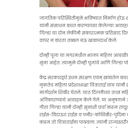
जागतिक परिस्थितीमुळे भविष्यात निर्माण होऊ शक
यांनी संसाधन बचत करण्याच्या केलेल्या आवाहन
गिल्डा या दोन लेकींनी सकारात्मक प्रतिसाद दि
वापर न करता तब्बल नऊ खाद्यपदार्थ केले.
दोन्ही पूजा या नगरमधील भाजप महिला आघाडीच्या 
सुना आहेत. त्यामुळे दोन्ही पूजांचे आणि गिल्डा प
केंद्र सरकारद्वारे इंधन संरक्षण एवंम् खाद्यते
नुकतेच महिला प्रदेशाध्यक्षा चित्राताई वाघ यां
मार्गदर्शन शिबीर घेतले. यात दिल्लीच्या तज्ज्ञ मह
अंगिकारण्याचे आवाहन केले गेले. या अनुषंगा
गीता गिल्डा यांनी दोन्ही सुनांशी चर्चा करून त
राईस-विदाऊट राईस व पनीर-कोथिंबीर-पुदिना वाप
करून तो चित्राताईंना पाठवला. त्यांनी राज्यस्तरी