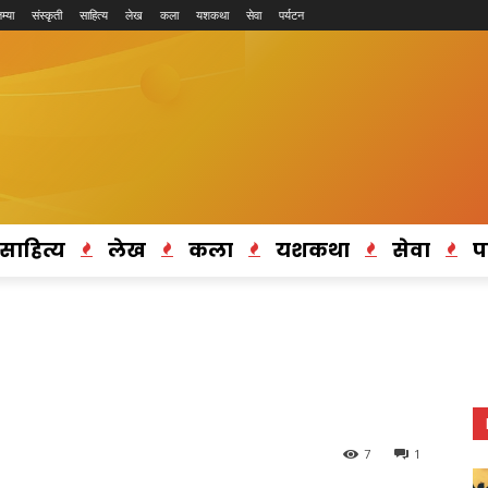
म्या
संस्कृती
साहित्य
लेख
कला
यशकथा
सेवा
पर्यटन
साहित्य
लेख
कला
यशकथा
सेवा
प
7
1