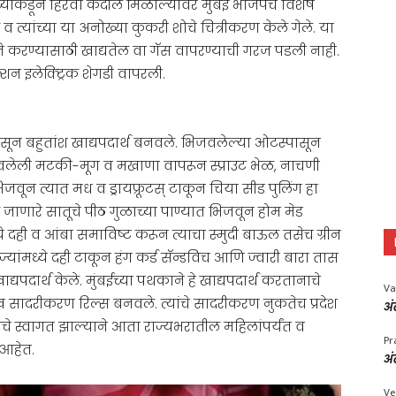
ांच्याकडून हिरवा कंदील मिळाल्यावर मुंबई भाजपचे विशेष
त्यांच्या या अनोख्या कुकरी शोचे चित्रीकरण केले गेले. या
 ते करण्यासाठी खाद्यतेल वा गॅस वापरण्याची गरज पडली नाही.
्शन इलेक्ट्रिक शेगडी वापरली.
ंपासून बहुतांश खाद्यपदार्थ बनवले. भिजवलेल्या ओटस्पासून
लेली मटकी-मूग व मखाणा वापरून स्प्राउट भेळ, नाचणी
जवून त्यात मध व ड्रायफ्रूटस् टाकून चिया सीड पुलिंग हा
जाणारे सातूचे पीठ गुळाच्या पाण्यात भिजवून होम मेड
्ये दही व आंबा समाविष्ट करून त्याचा स्मुदी बाऊल तसेच ग्रीन
यांमध्ये दही टाकून हंग कर्ड सॅन्डविच आणि ज्वारी बारा तास
यपदार्थ केले. मुंबईच्या पथकाने हे खाद्यपदार्थ करतानाचे
Va
ेख सादरीकरण रिल्स बनवले. त्यांचे सादरीकरण नुकतेच प्रदेश
अं
याचे स्वागत झाल्याने आता राज्यभरातील महिलांपर्यंत व
Pr
त आहेत.
अं
Ve