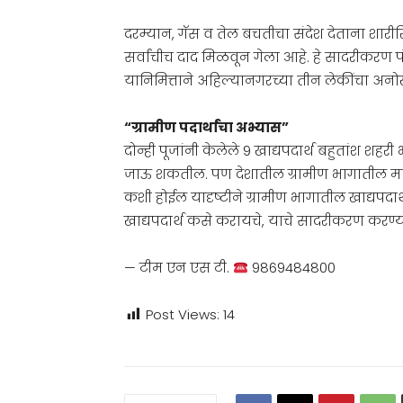
दरम्यान, गॅस व तेल बचतीचा संदेश देताना शारीरि
सर्वांचीच दाद मिळवून गेला आहे. हे सादरीकरण पंतप्
यानिमित्ताने अहिल्यानगरच्या तीन लेकींचा अन
“ग्रामीण पदार्थांचा अभ्यास”
दोन्ही पूजांनी केलेले 9 खाद्यपदार्थ बहुतांश शह
जाऊ शकतील. पण देशातील ग्रामीण भागातील महि
कशी होईल यादृष्टीने ग्रामीण भागातील खाद्यपदार
खाद्यपदार्थ कसे करायचे, याचे सादरीकरण करण्या
— टीम एन एस टी.
9869484800
Post Views:
14