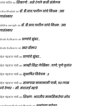
ंतराव पाटील
on
शिकागो : असे रंगले कवी संमेलन
rsha Bhabal
on
डॉ. डी.वाय.पाटील यांचे निधन : उद्या
त्यसंस्कार
atibha saraph
on
डॉ. डी.वाय.पाटील यांचे निधन : उद्या
त्यसंस्कार
dvati Kulkarni
on
प्राणांचे झुंबर…
dvati Kulkarni
on
खरा डॉक्टर
श्वेता चंद्रकांत गांधी
on
प्राणांचे झुंबर…
श्वेता चंद्रकांत गांधी
on
आम्ही सिद्ध लेखिका : ठाणे, पुणे वृत्तांत
श्वेता चंद्रकांत गांधी
on
सुभाषित विवेचन : 2
श्वेता चंद्रकांत गांधी
on
सानपाडा नानानानी पार्क, ५० लाख
पये देणार – सौ. मंदाताई म्हात्रे
श्वेता चंद्रकांत गांधी
on
शिक्षण : भारतीय मानसिकतेचा शोध
unalinee Mukund Phatak
on
शब्दांच्या वाटेवर….