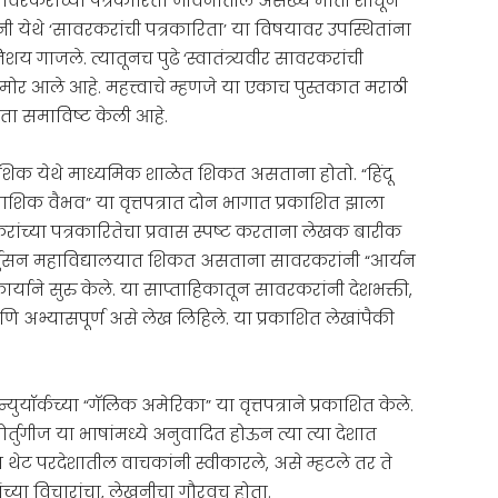
 सावरकरांच्या पत्रकारिता जीवनातील असंख्य मोती शोधून
डनी येथे ‘सावरकरांची पत्रकारिता’ या विषयावर उपस्थितांना
तिशय गाजले. त्यातूनच पुढे ‘स्वातंत्र्यवीर सावरकरांची
समोर आले आहे. महत्त्वाचे म्हणजे या एकाच पुस्तकात मराठी
्रकारिता समाविष्ट केली आहे.
 नाशिक येथे माध्यमिक शाळेत शिकत असताना होतो. “हिंदू
ाशिक वैभव” या वृत्तपत्रात दोन भागात प्रकाशित झाला
ंच्या पत्रकारितेचा प्रवास स्पष्ट करताना लेखक बारीक
्ग्युसन महाविद्यालयात शिकत असताना सावरकरांनी “आर्यन
ार्याने सुरु केले. या साप्ताहिकातून सावरकरांनी देशभक्ती,
णि अभ्यासपूर्ण असे लेख लिहिले. या प्रकाशित लेखांपैकी
तून प्रकाशित झाले.
ुयॉर्कच्या “गॅलिक अमेरिका” या वृत्तपत्राने प्रकाशित केले.
र्तुगीज या भाषांमध्ये अनुवादित होऊन त्या त्या देशात
ा थेट परदेशातील वाचकांनी स्वीकारले, असे म्हटले तर ते
यांच्या विचारांचा, लेखनीचा गौरवच होता.