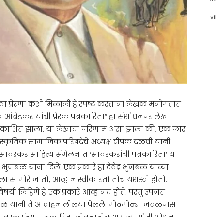
Vi
णा किंवा प्रेरणा कशी मिळाली हे स्पष्ट करताना लेखक मनोगतात
 आंबेडकर यांची प्रेरक पत्रकारिता” हा संशोधनपर लेख
 प्रकाशित झाला. या लेखाचा परिणाम असा झाला की, एक फार
्कृतिक सामाजिक परिषदेचे अध्यक्ष दीपक दळवी यांनी
श्व सावरकर साहित्य संमेलनात ‘सावरकरांची पत्रकारिता’ या
र भुजबळ यांना दिले. एक प्रकारे हा देवेंद्र भुजबळ यांच्या
धीला सामोरे जातो, आव्हान स्वीकारतो तोच यशस्वी होतो.
षयी लिहिणे हे एक प्रकारे आव्हानच होते. परंतु उपजत
र भुजबळ यांनी ते आवाहन लीलया पेलले. मोठमोठ्या जवळपास