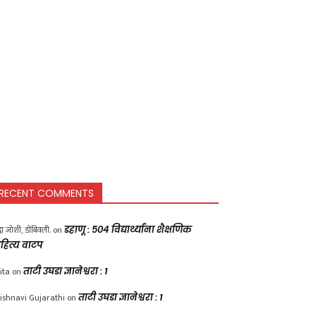
RECENT COMMENTS
द्धा जोशी, डोंबिवली.
on
डहाणू : ५०४ विद्यार्थ्यांना शैक्षणिक
हित्य वाटप
ita
on
ताटी उघडा ज्ञानेश्वरा : 1
ishnavi Gujarathi
on
ताटी उघडा ज्ञानेश्वरा : 1