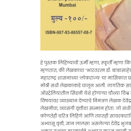
हे पुस्तक लिहिण्याची ऊर्मी म्हणा, स्फूर्ती म्ह
म्हणतात, की लेखकाचा “भारतरत्न डॉ. बाबासाहेब
महाराष्ट्र शासनाच्या ‘लोकराज्य’ या मासिकात
मोठी संधी लेखकाकडे चालून आली. जागतिक सांस
ऑस्ट्रेलियातील सिडनी येथे होणाऱ्या चौथ्या वि
विषयावर व्याख्यान देण्याचे निमंत्रण लेखक देवेंद्
लेखनीचा, व्यासंगी वृत्तीचा सन्मान होता. जो सं
कोणतेही चरित्र लिहिणे आणि त्यातही सावरकरांवि
अभ्यासू वृत्ती, ज्ञान लालसा असलेल्या देवेंद्