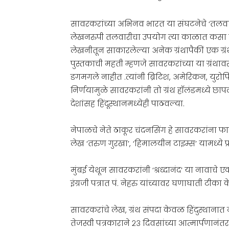
सावरकरांच्या अभिनव भारत या संघटनेचे ‘तलवार स
लेखनरुपी तलवारीचा उपयोग त्या काळात कसा 
लेखनीतून साकारलेल्या अनेक ग्रंथापैकीं एक ग्रंथ म
पुस्तकाची महती म्हणजे सावरकरांच्या या ग्रंथाव
डगमगले नाहीत .त्यांनी ब्रिटिश, अमेरिकन, युरोप
निर्णयामुळे सावरकरांनी तो ग्रंथ हॉलंडमध्ये छाप
देशांसह हिंदूस्थानमध्येही पाठवल्या.
नेपाळचे नेते ठाकूर चंदनसिंग हे सावरकरांना फ
लेख ‘तरुण गुरखा’, ‘हिमालयीन ट
मुंबई येथून सावरकरांनी ‘श्रध्दानंद’ या नावाचे
इंग्रजी पत्रात पं. नेहरु यांच्यावर घणाघाती टीका 
सावरकरांचे लेख, ग्रंथ संपदा केवळ हिंदुस्थानात नव
तेजस्वी पत्रकाराने २३ दिवसांच्या आत्मार्पणानंतर