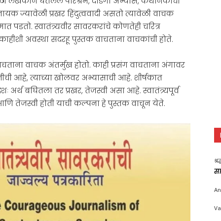
 लेखकाने घेतलेले परिश्रम, दांडगा अभ्यास, कथानकाची
 नायक ज्यावेळी प्रखर हिंदुत्ववादी असतो त्यावेळी वाचक
त पडतो. स्वातंत्र्यवीर सावरकरांचे कोणतेही चरित्र
काहीशी अवस्था सदरहू पुस्तक वाचताना वाचकांची होते.
 वाचताना वाचक अंतर्मुख होतो. काही प्रसंग वाचताना अंगावर
नीची आहे, त्याच्या खोलवर अभ्यासाची आहे. शीर्षकात
शः अर्थ बघितला तर प्रखर, तेजस्वी असा आहे. स्वातंत्र्यपूर्व
ि तेजस्वी होती याची कल्पना हे पुस्तक वाचून येते.
श्र
सा
An
Va