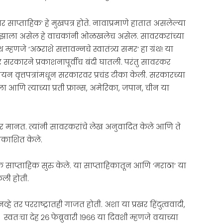
ाप्ताहिक’ हे मुखपत्र होते. नावाप्रमाणे हातात असलेल्या
झाला असेल हे वाचकांनी ओळखलेच असेल. सावरकरांच्या
्हणजे ‘अठराशे सत्तावन्नचे स्वातंत्र्य समर’ हा ग्रंथ! या
र सरकारने प्रकाशनापूर्वीच बंदी घातली. परंतु सावरकर
ियन वृत्तपत्रांमधून सरकारवर प्रचंड टीका केली. सरकारच्या
ला आणि त्याच्या प्रती फ्रान्स, अमेरिका, जपान, चीन या
ार मानत. त्यांनी सावरकरांचे लेख अनुवादित केले आणि ते
ाइम्स’ यामध्ये प्रकाशित केले.
 एक साप्ताहिक सुरु केले. या साप्ताहिकातून आणि ‘मराठा’ या
केली होती.
्हे तर परराष्ट्रातही गाजत होती. अशा या प्रखर हिंदुत्ववादी,
 स्वतःचा देह २६ फेब्रुवारी १९६६ या दिवशी म्हणजे वयाच्या