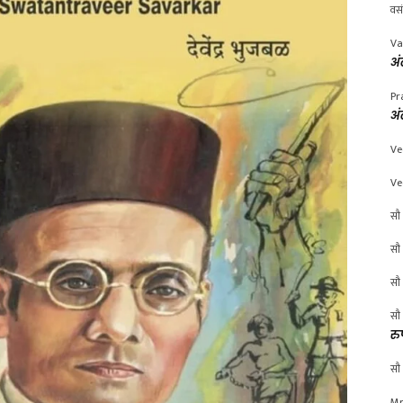
वस
Va
अं
Pr
अं
Ve
Ve
सौ 
सौ 
सौ 
सौ 
रु
सौ 
Mr