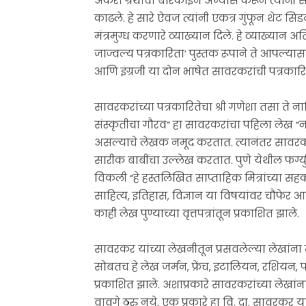
अकरा ग्रंथांचा बारकाईने अभ्यास करून त्यांनी
काढले. हे सारे ऐवज त्यांनी एकत्र गुंफून थेट सि
मंत्रमुग्ध करणारे व्याख्यान दिले. हे व्याख्यान अ
जाज्वल्य पत्रकारिता’ पुस्तक रूपाने ते आपल्या
आणि इंग्रजी या दोन भाषेत सावरकरांची पत
सावरकरांच्या पत्रकारितेचा श्री गणेशा तसा ते
संस्कृतीचा गौरव” हा सावरकरांचा पहिला लेख “न
असल्याचे लेखक नमूद करतात. त्यानंतर सावरकरा
सारीक बाबींचा उल्लेख करतात. पुणे येथील फर
विकली “हे हस्तलिखित साप्ताहिक मित्रांच्या सहक
साहित्य, इतिहास, विज्ञान या विषयांवर चौफेर आ
काही लेख पुण्याच्या वृत्तपत्रां
सावरकर यांच्या लेखनीतून प्रसवलेल्या लेखांना न्य
सोबतच हे लेख जर्मन, फ्रेंच, इटालियन, रशियन, पो
प्रकाशित झाले. अशाप्रकारे सावरकरांच्या लेखांन
वावगे ठरु नये. एक प्रकारे हा वि. दा. सावरकर 