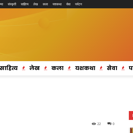
्या
संस्कृती
साहित्य
लेख
कला
यशकथा
सेवा
पर्यटन
साहित्य
लेख
कला
यशकथा
सेवा
प
22
0