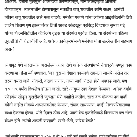
अक्षरशः हजारो मुलंमुली आत्महत्या करण्यापासून, मानसिकदृष्ट्या आजारी
होण्यापासून, व्यसनाधीन होण्यापासून नक्कीच वाचू शकतील आणि सक्षम, आनंदी
जीवन जगू शकतील असे मला वाटते.’ मर्मबंधा गव्हाणे यांना त्यांच्या आईवडिलांनी तिचे
शालेय शिक्षण पूर्ण झाल्यानंतर तिची आवड ओळखून प्रसिद्ध दिग्दर्शक सुभाष घई
यांच्या फिल्मसिटीतील व्हीस्लिंग वूड्स या संस्थेत प्रवेश दिला. या संस्थेच्या पहिल्या
तुकडीची ती विद्यार्थीनी आहे. अनेक कार्यक्रमांमध्ये मर्मबंधा यांचा उल्लेखनीय सहभाग
असतो.
सिंगापूर येथे वास्तव्यास असलेल्या आणि तिथे अनेक संस्थांमध्ये सेवाव्रती म्हणून काम
करणाऱ्या नीला बर्वे म्हणतात, ‘जर दुसऱ्या देशात कायमचे रहायला जायचे असेल तर
तरुण वयात जावे. नोकरी, वाढता संसार, नव्या जागी सेटल होणे अवघड जाते. पण
१०-१५ वर्षांत तिथलेच होऊन जातो. सारे आयुष्य एका देशात गेल्यावर, अनेक वर्षांचे
स्नेहबंध सोडून दुसरीकडे जुळवून घेणे काहीसे कठीण. सारा वेळ मोकळा पण बाकी
कोणी नाहीत मोकळे आपल्याबरोबर येण्यास, संवाद साधण्यास. काही मित्रपरिवाराच्या
कथा ऐकल्या होत्या. थोडे दिवस ठीक आहे, जातो वेळ इकडेतिकडे फिरण्यात पण नंतर
बोअर होते. त्यांची आपली संस्कृती, खाणे-पिणे, सारेच वेगळे.’
‘ग्रंथाली’ प्रकाशनाला २०२५ मध्ये ५० वर्षे पूर्ण झाली आहेत. ग्रंथालीच्या या दीर्घ