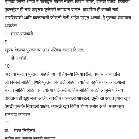
भूमिका केल्या आहेत हे बिलकुल माहीत नव्हतं. किरण चित्रे, वासंती वर्तक, शिवाजी
फुलसुंदर ही नावं वाचूनच कुठेतरी समाधान वाटलं. कदाचित ही सगळी नावं
भावविश्वाशी आणि बालपणाशी जोडली गेली आहेत म्हणून असावं. हे पुस्तक वाचायला
आवडेल.
— श्रेया राजवाडे.
9
खूपच वेगळ्या पुस्तकाचा छान परिचय करून दिलात.
— मीना जोशी.
10
अरे व्वा मस्तच पुस्तक आहे हे. अगदी वेगळ्या विषयावरील, वेगळ्या विश्वातील
लोकांबद्दल माहिती देणारे पुस्तक निवडले आहेत. त्यातील बहुतेक जण आपल्याला
नावाने माहिती आहेत पण त्यांच्या पलिकडे काहिच माहिती नव्हते त्यामुळे परिचय
वाचताना ही खूप मजा आली. नक्कीच वाचायला आवडेल. तुम्ही ह्या आठवड्यात खूप
वेगळी पुस्तके निवडली आहेत. त्यामुळे खूप विवीध विषय समोर आले. मनापासून
धन्यवाद त्याबद्दल.
11
वा…. मस्त लिहिलंत….
नागेश सर पुस्तक नक्की वाचणार