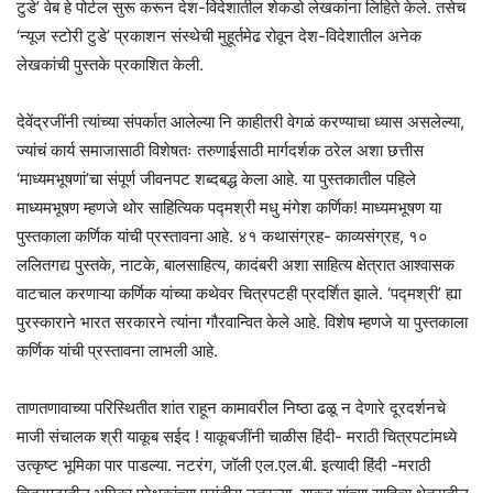
टुडे’ वेब हे पोर्टल सुरू करून देश-विदेशातील शेकडो लेखकांना लिहिते केले. तसेच
‘न्यूज स्टोरी टुडे’ प्रकाशन संस्थेची मुहूर्तमेढ रोवून देश-विदेशातील अनेक
लेखकांची पुस्तके प्रकाशित केली.
देवेंद्रजींनी त्यांच्या संपर्कात आलेल्या नि काहीतरी वेगळं करण्याचा ध्यास असलेल्या,
ज्यांचं कार्य समाजासाठी विशेषतः तरुणाईसाठी मार्गदर्शक ठरेल अशा छत्तीस
‘माध्यमभूषणां’चा संपूर्ण जीवनपट शब्दबद्ध केला आहे. या पुस्तकातील पहिले
माध्यमभूषण म्हणजे थोर साहित्यिक पद्मश्री मधु मंगेश कर्णिक! माध्यमभूषण या
पुस्तकाला कर्णिक यांची प्रस्तावना आहे. ४१ कथासंग्रह- काव्यसंग्रह, १०
ललितगद्य पुस्तके, नाटके, बालसाहित्य, कादंबरी अशा साहित्य क्षेत्रात आश्वासक
वाटचाल करणाऱ्या कर्णिक यांच्या कथेवर चित्रपटही प्रदर्शित झाले. ‘पद्मश्री’ ह्या
पुरस्काराने भारत सरकारने त्यांना गौरवान्वित केले आहे. विशेष म्हणजे या पुस्तकाला
कर्णिक यांची प्रस्तावना लाभली आहे.
ताणतणावाच्या परिस्थितीत शांत राहून कामावरील निष्ठा ढळू न देणारे दूरदर्शनचे
माजी संचालक श्री याकूब सईद !‌ याकूबजींनी चाळीस हिंदी- मराठी चित्रपटांमध्ये
उत्कृष्ट भूमिका पार पाडल्या.‌ नटरंग, जॉली एल.एल.बी. इत्यादी हिंदी -मराठी