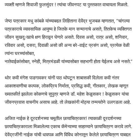
व्यक्ती म्हणजे शिवाजी फुलसुंदर ! त्यांचा जीवनपट या पुस्तकात वाचायला मिळतो.
जेष्ठ पत्रकार मधु कांबळे यांच्याबद्दल लिहिताना देवेंद्र भुजबळ म्हणतात, “चांगल्या
पत्रकाराचे व्यावसायिक आयुष्य हे जितके मान सन्मानाचे असते, तितकेच व्यक्तिगत
जीवन सुखदुःखाचे क्षण हिरावून घेणारे असते. दिवस असो, रात्र असो, शनिवार,
रविवार असो, दसरा, दिवाळी असो की अन्य बरे-वाईट प्रसंग असो, प्रत्येक वेळी
त्यांना घरच्यांसोबत,
नातेवाईकांसोबत, स्नेही, मित्रमंडळी यांच्यासोबत सहभागी होता येईलच असे नसते.”
थोर कवी मंगेश पाडगावकर यांनी पाठ थोपटून शाबासकी दिलेला कवी नंतर
आकाशवाणीचा कल्पक, लोकप्रिय निर्माता, प्रसिद्ध कवी, गीतकार, लेखक म्हणून
ख्यातकीर्त झालेला कोकणचे सुपुत्र म्हणजे डॉ. महेश केळुसकर ! केळुसकर यांचा
जीवनप्रवास वाचनीय असाच आहे. तो लेखकांनी मोठ्या तन्मयतेने उलगडला आहे.
अजित नाईक हे दूरदर्शनच्या चमूतील छायाचित्रकार! त्याकाळी दूरदर्शनच्या
छायाचित्रकाराला मिळालेल्या एकाच कॅमेऱ्याच्या साहाय्याने छायाचित्रण करावे लागे.
देवेंद्रजींनी नाईक यांची धावपळ आणि विविध कोनातून केलेले छायाचित्रण याबद्दल