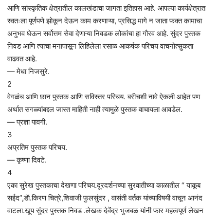
आणि सांस्कृतिक क्षेत्रातील कालखंडाचा जागता इतिहास आहे. आपल्या कार्यक्षेत्रात
स्वतःला पूर्णपणे झोकून देऊन काम करणाऱ्या, प्रसिद्ध मागे न जाता फक्त कामाचा
अनुभव घेऊन सर्वोत्तम सेवा देणाऱ्या निवडक लोकांचा हा गौरव आहे. सुंदर पुस्तक
निवड आणि त्याचा मनापासून लिहिलेला रसाळ आकर्षक परिचय वाचनोत्सुकता
वाढवत आहे.
— मेधा निजसुरे.
2
वेगळंच आणि छान पुस्तक आणि सविस्तर परिचय. बरीचशी नावे ऐकली आहेत पण
अर्थात सगळ्यांबद्दल जास्त माहिती नाही त्यामुळे पुस्तक वाचायला आवडेल.
— प्रज्ञा पावगी.
3
अप्रतिम पुस्तक परिचय.
— कृष्णा दिवटे.
4
एका सुरेख पुस्तकाचा देखणा परिचय.दूरदर्शनच्या सुरवातीच्या काळातील “ याकूब
सईद”,डॅा.किरण चित्रे,शिवाजी फुलसुंदर , वासंती वर्तक यांच्याविषयी वाचून आनंद
वाटला.खूप सुंदर पुस्तक निवड .लेखक देवेंद्र भुजबळ यांनी फार महत्वपूर्ण लेखन