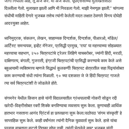
जागा निघाली आहे, तू अर्ज कर. मी अर्ज केला. यूपीएससीच्या मुलाखतीसाठी
दिल्लीला गेलो. मुलाखत झाली आणि मी निवडला गेलो. माझी नेमणूक झाली.” चांगल्या
संधीची माहिती देणारे भुजबळ तसेच त्यांनी केलेली मदत लक्षात ठेवणारे विनय दोघेही
आदरयुक्त आहेत.
ध्वनिमुद्रक, संकलन, लेखन, साहाय्यक दिग्दर्शक, दिग्दर्शक, पीआरओ, मॉडेल/
आर्टिस्ट समन्वयक, इव्हेंट मॅनेजर, प्रसिद्धी प्रमुख, ‘रापा’ या महत्त्वाच्या सोहळ्यात
महत्त्वाचा सहभाग, २५० चित्रपटांचे ट्रेलर लिहिणे याचबरोबर, ज्यांनी हिंदी, मराठी,
दाक्षिणात्य, बंगाली, गुजराती, इंग्रजी चित्रपटांची प्रसिद्धी करण्याचे काम केले असे
बहुआयामी व्यक्तिमत्त्व म्हणजे सिद्धार्थ कुलकर्णी! चित्रपट क्षेत्रातील सहा पिढ्यांसोबत
काम करण्याची संधी त्यांना मिळाली. ९० च्या दशकात जे जे हिंदी चित्रपट गाजले
त्या सर्व चित्रपटांशी ते जोडलेले होते.
संगमनेर येथील किसन हासे यांनी विद्यालयातील ग्रंथपालाची नोकरी सोडून रद्दी
खरेदी-विक्रीसोबत रबरी शिक्के बनविण्याचा व्यवसाय सुरू केला. कुणाचाही आर्थिक
हातभार नसताना आनंद प्रिंटर्स हा छापखाना सुरू केला.पाठोपाठ ‘संगम संस्कृती’ हे
साप्ताहिक सुरू केले. काही वर्षांनंतर त्यांनी दैनिक युवावार्ता सुरू केले. हासे यांचा
प्रवास वाचताना वाटतो तितका सोपा नाही. त्यांनी घेतलेले कष्ट भुजबळ यांनी