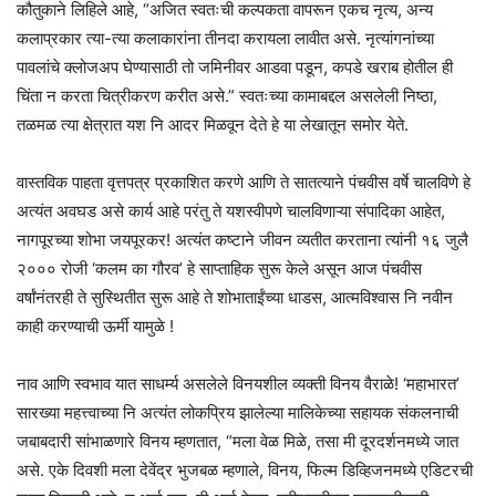
कौतुकाने लिहिले आहे, “अजित स्वतःची कल्पकता वापरून एकच नृत्य, अन्य
कलाप्रकार त्या-त्या कलाकारांना तीनदा करायला लावीत असे. नृत्यांगनांच्या
पावलांचे क्लोजअप घेण्यासाठी तो जमिनीवर आडवा पडून, कपडे खराब होतील ही
चिंता न करता चित्रीकरण करीत असे.” स्वतःच्या कामाबद्दल असलेली निष्ठा,
तळमळ त्या क्षेत्रात यश नि आदर मिळवून देते हे या लेखातून समोर येते.
वास्तविक पाहता वृत्तपत्र प्रकाशित करणे आणि ते सातत्याने पंचवीस वर्षे चालविणे हे
अत्यंत अवघड असे कार्य आहे परंतु ते यशस्वीपणे चालविणाऱ्या संपादिका आहेत,
नागपूरच्या शोभा जयपूरकर! अत्यंत कष्टाने जीवन व्यतीत करताना त्यांनी १६ जुलै
२००० रोजी ‘कलम का गौरव’ हे साप्ताहिक सुरू केले असून आज पंचवीस
वर्षांनंतरही ते सुस्थितीत सुरू आहे ते शोभाताईंच्या धाडस, आत्मविश्वास नि नवीन
काही करण्याची ऊर्मी यामुळे !
नाव आणि स्वभाव यात साधर्म्य असलेले विनयशील व्यक्ती विनय वैराळे! ‘महाभारत’
सारख्या महत्त्वाच्या नि अत्यंत लोकप्रिय झालेल्या मालिकेच्या सहायक संकलनाची
जबाबदारी सांभाळणारे विनय म्हणतात, “मला वेळ मिळे, तसा मी दूरदर्शनमध्ये जात
असे. एके दिवशी मला देवेंद्र भुजबळ म्हणाले, विनय, फिल्म डिव्हिजनमध्ये एडिटरची