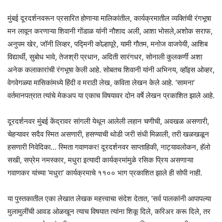
मुंबई दूरदर्शनवरून प्रसारित होणाऱ्या मालिकांतील, कार्यक्रमातील व्यक्तिंची रंगभूषा
मन लावून करणाऱ्या शिवानी गोंडाळ यांनी नौशाद अली, आशा भोसले,अशोक सराफ,
अनुपम खेर, जॉनी लिव्हर, पद्मिनी कोल्हापूरे, यामी गौतम, मनोज वाजपेयी, आशिब
विद्यार्थी, सुबोध भावे, तेजश्री प्रधान, अदिती सारंगधर, सोनाली कुलकर्णी अशा
अनेक कलाकारांची रंगभूषा केली आहे. सोबतच शिवानी यांनी अभिनय, व्हॉइस ओव्हर,
वेगवेगळ्या मासिकांमध्ये हिंदी व मराठी लेख, कविता लेखन केले आहे. ‘सामना’
वर्तमानपत्रात त्यांचे मेकअप या एकाच विषयावर दोन वर्षे लेखन प्रकाशित झाले आहे.
दूरदर्शनवर मुंबई केंद्रावर सांगली येथून आलेली लहान चणीची, अवखळ असणारी,
चेहऱ्यावर सदैव स्मित असणारी, हसण्याची थोडी जरी संधी मिळाली, तरी खळखळून
हसणारी निवेदिका… स्मिता गवाणकर! दूरदर्शनवर साप्ताहिकी, नाट्यावलोकन, हॅलो
सखी, सप्रेम नमस्कार, मधुरा इत्यादी कार्यक्रमांमुळे रसिक प्रिय असणाऱ्या
गवाणकर यांच्या ‘मधुरा’ कार्यक्रमाचे ११०० भाग प्रकाशित झाले ही सोपी नाही.
या पुस्तकातील एका लेखात लेखक महत्त्वाचा संदेश देतात, ‘सर्व पालकांनी आपापल्या
मुलामुलींची आवड ओळखून त्याच विषयात त्यांना शिकू दिले, करिअर करू दिले, तर