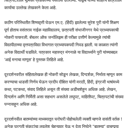
चित्रपटातील भूमिका प्रेक्षकांच्या पसंतीस उतरल्या. याकूब यांच्या साहित्य क्षेत्रातील
कार्याचा उल्लेख लेखकाने केला आहे.
कठीण परिस्थितीत शिष्यवृत्ती घेऊन एम.ए. (हिंदी) झालेल्या सुरेश पुरी यांनी शिक्षण
पूर्ण होताच वसंतराव नाईक महाविद्यालय, छत्रपती संभाजीनगर येथे प्राध्यापकाची
नोकरी पत्करली. बॅचलर ऑफ जर्नालिझम ही परीक्षा उत्तीर्ण केल्यामुळे त्यांची
विद्यापीठाच्या वृत्तपत्रविद्या विभागात प्राध्यापकपदी निवड झाली. या काळात त्यांनी
अनेक विद्यार्थी घडविले. पत्रकार महारुद्र मंगनाळे या विद्यार्थ्याने पुरी यांच्याबद्दल
‘आई मनाचा माणूस’ हे पुस्तक लिहिले आहे.
दूरदर्शनवरील संहितालेखक ही नोकरी सोडून लेखक, दिग्दर्शक, निर्माता म्हणून काम
करण्याचा धाडसी निर्णय घेऊन प्रदीप दीक्षित यांनी मराठी, हिंदी, इंग्रजी भाषांमध्ये
कथा, पटकथा, संवाद लिहिले असून ती संख्या अडीचशेहून अधिक आहे. लेखन,
दिग्दर्शन आणि निर्मिती असा सहभाग असलेले लघुपट, माहितीपट, चित्रपटांची संख्या
पन्नासहून अधिक आहे.
दूरदर्शनवील बातम्यांच्या माध्यमातून घरोघरी पोहोचलेली व्यक्ती म्हणजे वासंती वर्तक !
अनेक घरगुती संकटांचा लवलेश चेहऱ्यावर येऊ न देता निष्ठेने “बातम्या” वाचणार्‍या