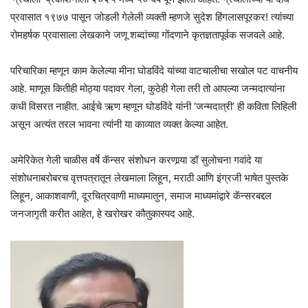
प्रवासात १९७७ पासून जोडली गेलेली व्यक्ती म्हणजे सुदेश हिंगलासपूरकर! त्यांच्या
रोमहर्षक प्रवासाला लेखकाने जणू शब्दांच्या गोंदणाने कृतज्ञतापूर्वक सजवले आहे.
परिचारिका म्हणून काम केलेल्या मीना घोडविंदे यांच्या वाटचालीचा सखोल पट वाचनीय
आहे. माणूस कितीही मोठ्या पदावर गेला, कुठेही गेला तरी तो आपल्या जन्मदात्यांना
कधी विसरत नाहीत. आईचे ऋण म्हणून घोडविंदे यांनी ‘जन्मदात्री’ ही कविता लिहिली
असून अत्यंत तरल भावना त्यांनी या काव्यात व्यक्त केल्या आहेत.
अमेरिकेत गेली चाळीस वर्षे कॅन्सर संशोधन करणार्‍या डॉ सुलोचना गवांदे या
संशोधनाबरोबरच वृत्तपत्रातून लेखमाला लिहून, मराठी आणि इंग्रजी भाषेत पुस्तके
लिहून, आकाशवाणी, दूरचित्रवाणी माध्यमातुन, समाज माध्यमांद्वारे कॅन्सरबद्दल
जनजागृती करीत आहेत, हे खरोखर कौतुकास्पद आहे.