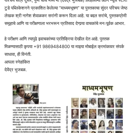
परिचय सत्र दुसरे, पुष्प चौथे मध्ये मी (देवेंद्र भुजबळ) लिहिलेल्या आणि न्यूज स्टोरी
टुडे पब्लिकेशनने प्रकाशित केलेल्या “माध्यमभूषण” या पुस्तकाचा सुंदर परिचय जेष्ठ
लेखक श्री नागेश शेवाळकर सरांनी करून दिला आहे. या बद्दल सरांचे, पुस्तकप्रेमी
समूहाचे आणि या परीक्षणाला भरभरून प्रतिसाद देणार्‍या वाचकांचे मनःपूर्वक आभार.
हे परीक्षण आणि त्यापुढे इवाचकांच्या प्रतिक्रिया देखील देत आहे. पुस्तक
मिळण्यासाठी कृपया +91 9869484800 या माझ्या मोबाईल क्रमांकावर संपर्क
साधावा, ही विनंती.
आपला स्नेहांकित
देवेंद्र भुजबळ.