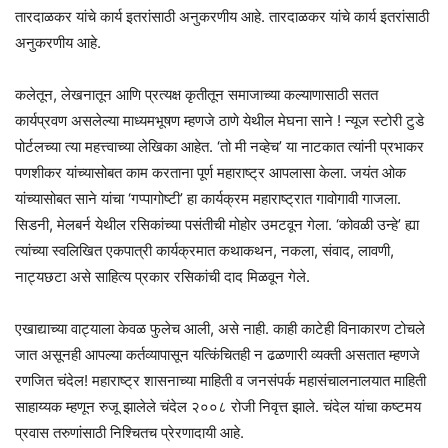
तारदाळकर यांचे कार्य इतरांसाठी अनुकरणीय आहे. तारदाळकर यांचे कार्य इतरांसाठी
अनुकरणीय आहे.
कलेतून, लेखनातून आणि प्रत्यक्ष कृतीतून समाजाच्या कल्याणासाठी सतत
कार्यप्रवण असलेल्या माध्यमभूषण म्हणजे ठाणे येथील मेघना साने ! न्यूज स्टोरी टुडे
पोर्टलच्या त्या महत्त्वाच्या लेखिका आहेत. ‘तो मी नव्हेच’ या नाटकात त्यांनी प्रभाकर
पणशीकर यांच्यासोबत काम करताना पूर्ण महाराष्ट्र आपलासा केला. जयंत ओक
यांच्यासोबत साने यांचा ‘गप्पागोष्टी’ हा कार्यक्रम महाराष्ट्रात गावोगावी गाजला.
सिडनी, मेलबर्न येथील रसिकांच्या पसंतीची मोहोर उमटवून गेला. ‘कोवळी उन्हे’ ह्या
त्यांच्या स्वलिखित एकपात्री कार्यक्रमात कथाकथन, नकला, संवाद, लावणी,
नाट्यछटा असे साहित्य प्रकार रसिकांची दाद मिळवून गेले.
एखाद्याच्या वाट्याला केवळ फुलेच आली, असे नाही. काही काटेही विनाकारण टोचले
जात असूनही आपल्या कर्तव्यापासून यत्किंचितही न ढळणारी व्यक्ती असतात म्हणजे
रणजित चंदेल! महाराष्ट्र शासनाच्या माहिती व जनसंपर्क महासंचालनालयात माहिती
साहाय्यक म्हणून रुजू झालेले चंदेल २००८ रोजी निवृत्त झाले. चंदेल यांचा कष्टमय
प्रवास तरुणांसाठी निश्चितच प्रेरणादायी आहे.