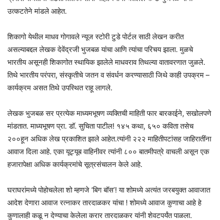
उत्कटतेने मांडले आहेत.
शिकागो येथील माधव गोगावले न्यूज स्टोरी टुडे पोर्टल साठी लेखन करीत
असल्याबद्दल लेखक देवेंद्रजी भुजबळ यांचा आणि त्यांचा परिचय झाला. मुळचे
भारतीय असूनही शिकागोत स्थायिक झालेले माधवराव तिथल्या वातावरणात जुळले.
तिथे भारतीय परंपरा, संस्कृतीचे जतन व संवर्धन करण्यासाठी जिथे काही उपक्रम –
कार्यक्रम असत तिथे उपस्थित राहू लागले.
लेखक भुजबळ सर प्रत्येक माध्यमभूषण व्यक्तिची माहिती फार बारकाईने, सखोलपणे
मांडतात. माध्यभूषण प्रा. डॉ. सुचिता पाटील! १४५ कथा, ६५० कविता तसेच
२००हून अधिक लेख प्रकाशित झाले आहेत.त्यांनी २२२ माहितीपटांसह जाहिरातींना
आवाज दिला आहे. एका यूट्यूब वाहिनीवर त्यांनी ८०० बातमीपत्रे वाचली असून एक
हजारापेक्षा अधिक कार्यक्रमांचे सूत्रसंचालन केले आहे.
घराघरांमध्ये पोहोचलेला शो म्हणजे ‘बिग बॉस’! या शोमध्ये अत्यंत जरबयुक्त आवाजात
आदेश देणारा आवाज रत्नाकर तारदाळकर यांचा ! शोमध्ये आवाज कुणाचा आहे हे
कुणालाही कळू न देण्याचा केलेला करार तारदाळकर यांनी शेवटपर्यंत पाळला.