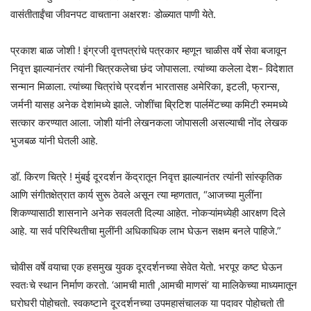
वासंतीताईंचा जीवनपट वाचताना अक्षरशः डोळ्यात पाणी येते.
प्रकाश बाळ जोशी ! इंग्रजी वृत्तपत्रांचे पत्रकार म्हणून चाळीस वर्षे सेवा बजावून
निवृत्त झाल्यानंतर त्यांनी चित्रकलेचा छंद जोपासला. त्यांच्या कलेला देश- विदेशात
सन्मान मिळाला. त्यांच्या चित्रांचे प्रदर्शन भारतासह अमेरिका, इटली, फ्रान्स,
जर्मनी यासह अनेक देशांमध्ये झाले. जोशींचा ब्रिटिश पार्लमेंटच्या कमिटी रुममध्ये
सत्कार करण्यात आला. जोशी यांनी लेखनकला जोपासली असल्याची नोंद लेखक
भुजबळ यांनी घेतली आहे.
डॉ. किरण चित्रे ! मुंबई दूरदर्शन केंद्रातून निवृत्त झाल्यानंतर त्यांनी सांस्कृतिक
आणि संगीतक्षेत्रात कार्य सुरू ठेवले असून त्या म्हणतात, “आजच्या मुलींना
शिकण्यासाठी शासनाने अनेक सवलती दिल्या आहेत. नोकऱ्यांमध्येही आरक्षण दिले
आहे. या सर्व परिस्थितीचा मुलींनी अधिकाधिक लाभ घेऊन सक्षम बनले पाहिजे.”
चोवीस वर्षे वयाचा एक हसमुख युवक दूरदर्शनच्या सेवेत येतो. भरपूर कष्ट घेऊन
स्वतःचे स्थान निर्माण करतो. ‘आमची माती ,आमची माणसं’ या मालिकेच्या माध्यमातून
घरोघरी पोहोचतो. स्वकष्टाने दूरदर्शनच्या उपमहासंचालक या पदावर पोहोचतो ती