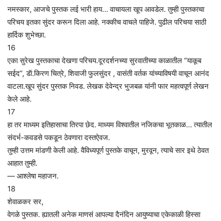
नमस्कार, आजचे पुस्तक लई भारी हाय… वाचायला खूप आवडेल. तुम्ही पुस्तकाचा
परिचय इतका सुंदर करून दिला आहे. नक्कीच वाचले पाहिजे. पुढील परिचया साठी
हार्दिक शुभेच्छा.
16
एका सुरेख पुस्तकाचा देखणा परिचय.दूरदर्शनच्या सुरवातीच्या काळातील “याकूब
सईद”, डॅा.किरण चित्रे, शिवाजी फुलसुंदर , वासंती वर्तक यांच्याविषयी वाचून आनंद
वाटला.खूप सुंदर पुस्तक निवड. लेखक देवेन्द्र भुजबळ यांनी फार महत्वपूर्ण लेखन
केले आहे.
17
हा तर माध्यम इतिहासाचा तिरपा छेद. माध्यम विश्वातील नजिकचा भूतकाळ… त्यातील
संदर्भ-कवडसे पकडून ठेवणारा दस्तऐवज.
तुम्ही उत्तम मांडणी केली आहे. वैविध्यपूर्ण पुस्तके वाचून, मुरवून, त्याचे सार इथे ठेवत
आहात तुम्ही.
— आश्लेषा महाजन.
18
शेवाळकर सर,
वेगळे पुस्तक. ह्यातली अनेक माणसं आपल्या दैनंदिन आयुष्याचा एकेकाळी हिस्सा