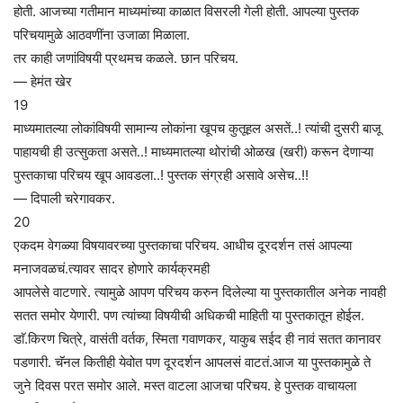
होती. आजच्या गतीमान माध्यमांच्या काळात विसरली गेली होती. आपल्या पुस्तक
परिचयामुळे आठवणींना उजाळा मिळाला.
तर काही जणांविषयी प्रथमच कळले. छान परिचय.
— हेमंत खेर
19
माध्यमातल्या लोकांविषयी सामान्य लोकांना खूपच कुतूहल असतें..! त्यांची दुसरी बाजू
पाहायची ही उत्सुकता असते..! माध्यमातल्या थोरांची ओळख (खरी) करून देणाऱ्या
पुस्तकाचा परिचय खूप आवडला..! पुस्तक संग्रही असावे असेच..!!
— दिपाली चरेगावकर.
20
एकदम वेगळ्या विषयावरच्या पुस्तकाचा परिचय. आधीच दूरदर्शन तसं आपल्या
मनाजवळचं.त्यावर सादर होणारे कार्यक्रमही
आपलेसे वाटणारे. त्यामुळे आपण परिचय करुन दिलेल्या या पुस्तकातील अनेक नावही
सतत समोर येणारी. पण त्यांच्या विषयीची अधिकची माहिती या पुस्तकातून होईल.
डाॅ.किरण चित्रे, वासंती वर्तक, स्मिता गवाणकर, याकुब सईद ही नावं सतत कानावर
पडणारी. चॅनल कितीही येवोत पण दूरदर्शन आपलसं वाटतं.आज या पुस्तकामुळे ते
जुने दिवस परत समोर आले. मस्त वाटला आजचा परिचय. हे पुस्तक वाचायला