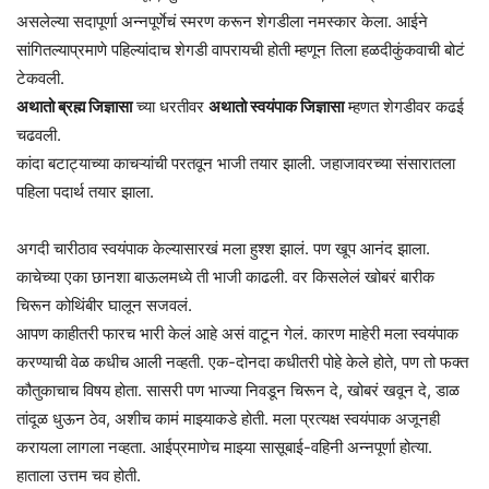
असलेल्या सदापूर्णा अन्नपूर्णेचं स्मरण करून शेगडीला नमस्कार केला. आईने
सांगितल्याप्रमाणे पहिल्यांदाच शेगडी वापरायची होती म्हणून तिला हळदीकुंकवाची बोटं
टेकवली.
अथातो ब्रह्म जिज्ञासा
च्या धरतीवर
अथातो स्वयंपाक जिज्ञासा
म्हणत शेगडीवर कढई
चढवली.
कांदा बटाट्याच्या काचऱ्यांची परतवून भाजी तयार झाली. जहाजावरच्या संसारातला
पहिला पदार्थ तयार झाला.
अगदी चारीठाव स्वयंपाक केल्यासारखं मला हुश्श झालं. पण खूप आनंद झाला.
काचेच्या एका छानशा बाऊलमध्ये ती भाजी काढली. वर किसलेलं खोबरं बारीक
चिरून कोथिंबीर घालून सजवलं.
आपण काहीतरी फारच भारी केलं आहे असं वाटून गेलं. कारण माहेरी मला स्वयंपाक
करण्याची वेळ कधीच आली नव्हती. एक-दोनदा कधीतरी पोहे केले होते, पण तो फक्त
कौतुकाचाच विषय होता. सासरी पण भाज्या निवडून चिरून दे, खोबरं खवून दे, डाळ
तांदूळ धुऊन ठेव, अशीच कामं माझ्याकडे होती. मला प्रत्यक्ष स्वयंपाक अजूनही
करायला लागला नव्हता. आईप्रमाणेच माझ्या सासूबाई-वहिनी अन्नपूर्णा होत्या.
हाताला उत्तम चव होती.