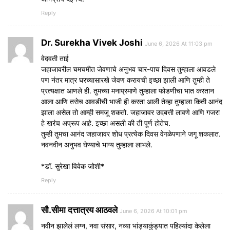
Reply
Dr. Surekha Vivek Joshi
June 6, 2026 At 11:03 pm
वेदवती ताई
जहाजावरील चमचमीत जेवणाचे अनुभव चार-पाच दिवस तुम्हाला आवडले
पण नंतर मात्र घरच्यासारखे जेवण करायची इच्छा झाली आणि तुम्ही ते
प्रत्यक्षात आणले ही. तुमच्या मनाप्रमाणे तुम्हाला फोडणीचा भात करतान
आला आणि तसेच आवडीची भाजी ही करता आली तेव्हा तुम्हाला किती आनंद
झाला असेल तो आम्ही समजू शकतो. जहाजावर उदबत्ती लावणे आणि गजरा
हे खरंच अप्रूप आहे. इच्छा असली की ती पूर्ण होतेच.
तुम्ही तुमचा आनंद जहाजावर शोध प्रत्येक दिवस वेगळेपणाने जगू शकलात.
नवनवीन अनुभव घेण्याचे भाग्य तुम्हाला लाभले.
*डॉ. सुरेखा विवेक जोशी*
Reply
सौ.सीमा दत्तात्रय आठवले
June 6, 2026 At 10:01 pm
नवीन झालेलं लग्न, नवा संसार, नव्या भांड्याकुंड्यात पहिल्यांदा केलेला