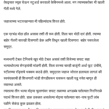
तेवढ्यात ज्यूस घेऊन स्टुअर्ड करवालो केबिनमध्ये आला. मग त्याच्याबरोबर मी खाली
गॅली मध्ये गेले.
जहाजाच्या भटारखान्यात मी पहिल्यांदाच शिरत होते.
एक प्रचंड मोठा हॉल असावा तशी ती रूम होती. तिला चार मोठी दारं होती. त्याच्या
बाहेर गॅलरी सारखी दिसणारी डेक आणि तिथून खाली दिसणारा बाहेर पसरलेला
समुद्र.
मध्यभागी टेबल टेनिसचे खूप मोठे टेबल असावं तशी विजेच्या सपाट सहा
भल्याथोरल्या शेगड्यांची मांडणी होती. तिला वरच्या चारही बाजूंनी अर्धा फूट उंचीचे,
स्टीलच्या रॉड्सचे भक्कम कठडे होते. समुद्रात जहाज जोरात हलायला लागलं की
स्वयंपाकाची ही शिजणारी भांडी शेगडीवरून घसरून खाली पडू नयेत म्हणून ही
व्यवस्था असते.
त्यातल्या तीन भल्या मोठ्या चुलाणांवर सपाट तळाच्या अगडबंब पातेल्यात निरनिराळे
पदार्थ शिजत होते. डाळ उकळत असलेल्या मोठ्या पातेल्यात चार-पाच फुटी लांब
पळीने सेकंड कुक ढवळत होता.