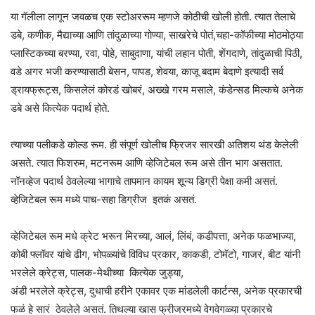
या गॅलीला लागून जवळच एक स्टोअररूम म्हणजे कोठीची खोली होती. त्यात तेलाचे
डबे, कणीक, मैद्याच्या आणि तांदुळाच्या गोण्या, साखरेचे पोतं,चहा-कॉफीच्या मोठमोठ्या
प्लास्टिकच्या बरण्या, रवा, पोहे, साबुदाणा, यांची लहान पोती, शेंगदाणे, तांदुळाची पिठी,
वडे अगर भजी करण्यासाठी बेसन, पापड, शेवया, काजू बदाम बेदाणे इत्यादी सर्व
ड्रायफ्रूट्स, किसलेलं कोरडं खोबरं, अख्खे गरम मसाले, कंडेन्सड मिल्कचे अनेक
डबे असे कित्येक पदार्थ होते.
त्याच्या पलीकडे कोल्ड रूम. ही संपूर्ण खोलीच फ्रिजर सारखी अतिशय थंड केलेली
असते. त्यात फिशरुम, मटनरूम आणि व्हेजिटेबल रूम असे तीन भाग असतात.
नॉनव्हेज पदार्थ ठेवलेल्या भागाचे तापमान कायम शून्य डिग्री पेक्षा कमी असतं.
व्हेजिटेबल रूम मध्ये पाच-सहा डिग्रीज इतकं असतं.
व्हेजिटेबल रूम मधे क्रेट भरून मिरच्या, आलं, लिंबं, कडीपत्ता, अनेक फळभाज्या,
कोबी फ्लॉवर यांचे ढीग, भोपळ्यांचे विविध प्रकार, काकडी, टोमॅटो, गाजरं, बीट यांनी
भरलेले क्रेट्स, पालक-मेथीच्या कित्येक जुड्या,
अंडी भरलेले क्रेट्स, दुधाची हरीने एकावर एक मांडलेली कार्टन्स, अनेक प्रकारची
फळं हे सारं ठेवलेले असतं. तिथल्या खास फ्रीजरमध्ये वेगवेगळ्या प्रकारचे