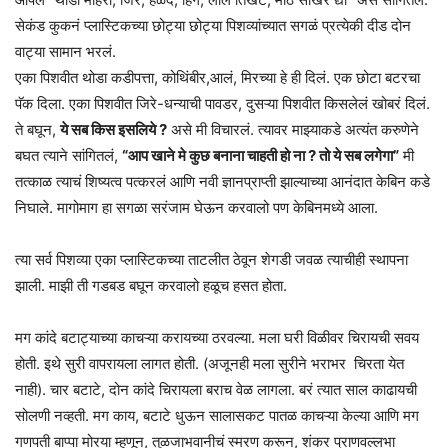
सेकंड कुकनं प्लास्टिकच्या छोट्या छोट्या पिशव्यांच्यात सगळं प्रत्येकी दीड दोन
वाट्या सामान भरलं.
एका पिशवीत थोडा कडीपत्ता, कोथिंबीर,आलं, मिरच्या हे ही दिलं. एक छोटा बटरचा
पॅक दिला. एका पिशवीत जिरे-धन्याची पावडर, दुसऱ्या पिशवीत किसलेलं खोबरं दिलं.
ते बघून,
ये सब किस इसलिये ?
असे मी विचारलं. त्यावर माझ्याकडे अत्यंत करुणेने
बघत त्याने सांगितलं,
“आप खाने मे कुछ बनाना चाहती हो ना ? तो ये सब लगेगा”
मी
तत्काळ त्याचं शिष्यत्व पत्करलं आणि नवी ज्ञानप्राप्ती झाल्याच्या आनंदात केबिन कडे
निघाले. मागोमाग हा सगळा सरंजाम घेऊन करवालो पण केबिनमध्ये आला.
त्या सर्व पिशव्या एका प्लास्टिकच्या ताटलीत ठेवून शेगडी जवळ त्याचीही स्थापना
झाली. माझी ती गडबड बघून करवालो हळूच हसत होता.
मग कांदे बटाट्याच्या काचऱ्या करायच्या ठरवल्या. मला घरी विळीवर चिरायची सवय
होती. इथे सुरी वापरायला लागत होती. (अजूनही मला सुरीने भराभर चिरता येत
नाही). चार बटाटे, दोन कांदे चिरायला बराच वेळ लागला. बरं त्यात साल काढायची
सोलणी नव्हती. मग काय, बटाटे धुऊन सालासकट पातळ काचऱ्या केल्या आणि मग
गणपती बाप्पा मोरया म्हणून, तुळजाभवानीचं स्मरण करून, शंकर प्राणवल्लभा