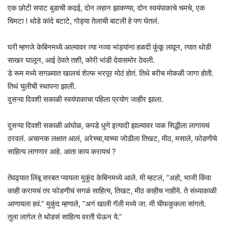
एक छोटी सपाट बुडाची कढई, दोन लहान झाकण्या, दोन स्वयंपाकाचे चमचे, एक
चिमटा ! थोडे कांदे बटाटे, गोड्या तेलाची बाटली हे पण घेतलं.
घरी म्हणजे केबिनमध्ये आल्यावर त्या नव्या भांड्यांना हळदी कुंकू लावून, त्यात थोडी
साखर घालून, आई ठेवते तशी, कोरी भांडी देवासमोर ठेवली.
डे रूम मध्ये सगळ्यात खालचं शेल्फ भरपूर मोठं होतं. तिथे बरीच मोकळी जागा होती.
तिथं चुलीची स्थापना झाली.
दुसऱ्या दिवशी सकाळी स्वयंपाकाचा पहिला प्रयोग जाहीर झाला.
दुसऱ्या दिवशी सकाळी आंघोळ, कपडे धुणे इत्यादी झाल्यावर पाक सिद्धीला लागायचं
ठरवलं. अचानक लक्षात आलं, अरेच्चा,याच्या जोडीला तिखट, मीठ, मसाले, फोडणीचे
साहित्य लागणार आहे. आता काय करायचं ?
तेवढ्यात लिंबू सरबत प्यायला मुकुंद केबिनमध्ये आले. मी म्हटलं, “अहो, भाजी किंवा
काही करायचं तर फोडणीचं सगळं साहित्य, तिखट, मीठ काहीच नाहीये. ते संध्याकाळी
आणायला हवं.” मुकुंद म्हणाले, “अगं खाली गॅली मध्ये जा. मी चीफकुकला सांगतो.
तुला लागेल ते थोडसं साहित्य वरती घेऊन ये.”