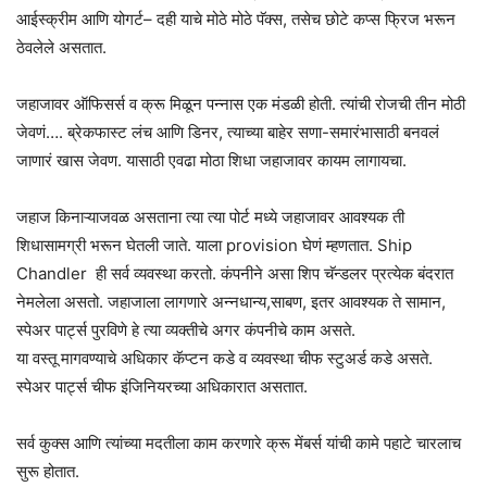
आईस्क्रीम आणि योगर्ट– दही याचे मोठे मोठे पॅक्स, तसेच छोटे कप्स फ्रिज भरून
ठेवलेले असतात.
जहाजावर ऑफिसर्स व क्रू मिळून पन्नास एक मंडळी होती. त्यांची रोजची तीन मोठी
जेवणं…. ब्रेकफास्ट लंच आणि डिनर, त्याच्या बाहेर सणा-समारंभासाठी बनवलं
जाणारं खास जेवण. यासाठी एवढा मोठा शिधा जहाजावर कायम लागायचा.
जहाज किनाऱ्याजवळ असताना त्या त्या पोर्ट मध्ये जहाजावर आवश्यक ती
शिधासामग्री भरून घेतली जाते. याला provision घेणं म्हणतात. Ship
Chandler ही सर्व व्यवस्था करतो. कंपनीने असा शिप चॅन्डलर प्रत्येक बंदरात
नेमलेला असतो. जहाजाला लागणारे अन्नधान्य,साबण, इतर आवश्यक ते सामान,
स्पेअर पार्ट्स पुरविणे हे त्या व्यक्तीचे अगर कंपनीचे काम असते.
या वस्तू मागवण्याचे अधिकार कॅप्टन कडे व व्यवस्था चीफ स्टुअर्ड कडे असते.
स्पेअर पार्ट्स चीफ इंजिनियरच्या अधिकारात असतात.
सर्व कुक्स आणि त्यांच्या मदतीला काम करणारे क्रू मेंबर्स यांची कामे पहाटे चारलाच
सुरू होतात.