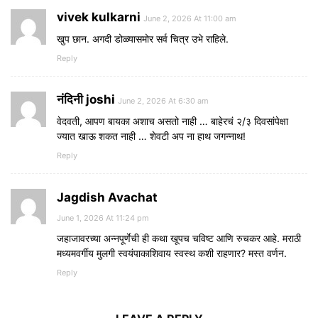
vivek kulkarni
June 2, 2026 At 11:00 am
खुप छान. अगदी डोळ्यासमोर सर्व चित्र उभे राहिले.
Reply
नंदिनी joshi
June 2, 2026 At 6:30 am
वेदवती, आपण बायका अशाच असतो नाही … बाहेरचं २/३ दिवसांपेक्षा
ज्यात खाऊ शकत नाही … शेवटी अप ना हाथ जगन्नाथ!
Reply
Jagdish Avachat
June 1, 2026 At 11:24 pm
जहाजावरच्या अन्नपूर्णेची ही कथा खूपच चविष्ट आणि रुचकर आहे. मराठी
मध्यमवर्गीय मुलगी स्वयंपाकाशिवाय स्वस्थ कशी राहणार? मस्त वर्णन.
Reply