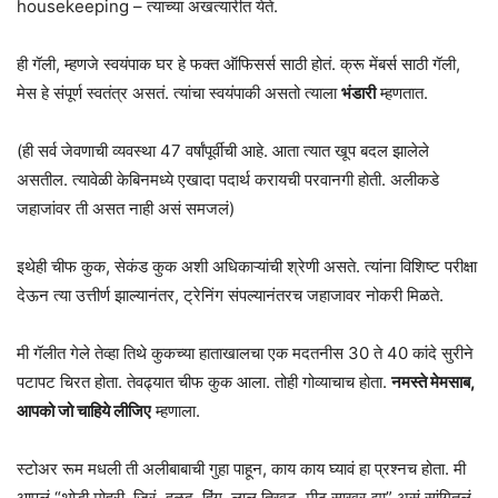
housekeeping – त्याच्या अखत्यारीत येते.
ही गॅली, म्हणजे स्वयंपाक घर हे फक्त ऑफिसर्स साठी होतं. क्रू मेंबर्स साठी गॅली,
मेस हे संपूर्ण स्वतंत्र असतं. त्यांचा स्वयंपाकी असतो त्याला
भंडारी
म्हणतात.
(ही सर्व जेवणाची व्यवस्था 47 वर्षांपूर्वीची आहे. आता त्यात खूप बदल झालेले
असतील. त्यावेळी केबिनमध्ये एखादा पदार्थ करायची परवानगी होती. अलीकडे
जहाजांवर ती असत नाही असं समजलं)
इथेही चीफ कुक, सेकंड कुक अशी अधिकाऱ्यांची श्रेणी असते. त्यांना विशिष्ट परीक्षा
देऊन त्या उत्तीर्ण झाल्यानंतर, ट्रेनिंग संपल्यानंतरच जहाजावर नोकरी मिळते.
मी गॅलीत गेले तेव्हा तिथे कुकच्या हाताखालचा एक मदतनीस 30 ते 40 कांदे सुरीने
पटापट चिरत होता. तेवढ्यात चीफ कुक आला. तोही गोव्याचाच होता.
नमस्ते मेमसाब,
आपको जो चाहिये लीजिए
म्हणाला.
स्टोअर रूम मधली ती अलीबाबाची गुहा पाहून, काय काय घ्यावं हा प्रश्नच होता. मी
आपलं “थोडी मोहरी, जिरं, हळद, हिंग, लाल तिखट, मीठ साखर द्या” असं सांगितलं.