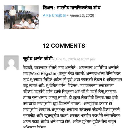
शिक्षण : भारतीय मानसिकतेचा शोध
Alka Bhujbal
-
August 3, 2026
12 COMMENTS
सुबोध अनंत जोशी.
June 15, 2026 At 10:32 pm
वेदवती, जहाजावर बोलले जात असलेले,, आपल्याला अपरिचित असलेले
शब्द(Word Register) वाचून गंमत वाटली. अन्नपदार्थांच्या रेसिपीबद्दल
एवढं तू रसदार लिहिलं आहेस की तुझे अशा प्रकारचे लेखन हे ॲपिटायझर
वाटू लागलं आहे. तू केलेलं वर्णन, विशेषत: जहाजावरच्या संसारातल्या
पहिल्या पदार्थांचे वर्णन इतकं चित्रमय आहे की ते पदार्थ दिसू लागतात;
त्यांचा रसगंधस्वाद जाणवू लागतो. ही तुझ्या लेखणीची किमया.’सात इंची
कावळा’हा शब्दप्रयोग खूप दिवसांनी वाचला. ‘अन्नपूर्णेचा दरबार’ हा
शब्दप्रयोग आवडला.अधूनमधून असणारा फ्लॅशबॅक फोडणी दिल्याप्रमाणे
चमचमीत आणि खुसखुशीत वाटतो.अस्सल भारतीय पदार्थांचे स्नेहसंमेलन
आपण पहात आहोत असे वाटत होते. अनेक शुभेच्छा.पुढील लेख वाचून
अभिप्राय देईनच.