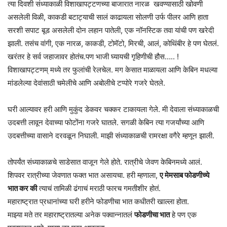
त्या दिवशी संध्याकाळी विशाखापट्टणच्या बाजारात नारळ खवण्यासाठी खोवणी
असलेली विळी, काकडी बटाट्याची सालं काढायला सोलणी उर्फ पीलर आणि हाता
सरशी सपाट बूड असलेली दोन लहान पातेली, एक नॉनस्टिक तवा यांची पण खरेदी
झाली. तसंच वांगी, एक नारळ, काकडी, टोमॅटो, मिरची, आलं, कोथिंबीर हे पण घेतलं.
खरंतर हे सर्व जहाजावर होतंच.पण भाजी घ्यायची गृहिणीची हौस….. !
विशाखापट्टणम् मध्ये तर फुलांची रेलचेल. मग केसात माळायला आणि केबिन मधल्या
मांडलेल्या देवांसाठी चमेलीचे आणि अबोलीचे टप्पोरे गजरे घेतले.
घरी आल्यावर हरी आणि मुकुंद डेकवर चक्कर टाकायला गेले. मी देवाला संध्याकाळची
उदबत्ती लावून देवाच्या फोटोंना गजरे घातले. सगळी केबिन त्या गजर्यांच्या आणि
उदबत्तीच्या वासाने दरवळून निघाली. माझी संध्याकाळची रामरक्षा वगैरे म्हणून झाली.
तोपर्यंत संध्याकाळचे साडेसात वाजून गेले होते. रात्रीचे जेवण केबिनमध्ये आलं.
शिपवर रात्रीच्या जेवणात फक्त भात असायचा. हरी म्हणाला,
ए मेमसाब फोडणीच्ये
भात कर की
त्याचं तामिळी ढंगाचं मराठी फारच गमतीशीर होतं.
महाराष्ट्रात प्रधानांच्या घरी हरीने फोडणीचा भात कधीतरी खाल्ला होता.
माझ्या मते तर महाराष्ट्रातल्या अनेक पक्वान्नातलं
फोडणीचा भात
हे पण एक