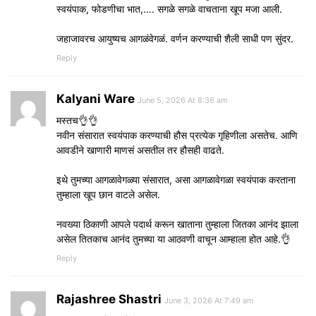
स्वयंपाक, फोडणीचा भात,…. सगळे सगळे वाचताना खूप मजा आली.
जहाजावरच आयुष्यच आगळंवेगळं. वर्णन करण्याची शैली साधी पण सुंदर.
Reply
Kalyani Ware
June 5, 2026 At 8:36 am
मस्तच👌👌
नवीन संसारात स्वयंपाक करण्याची हौस प्रत्येक गृहिणीला असतेच. आणि
आवडीने खाणारी माणसं असतील तर हौसही वाढते.
इथे तुमच्या आगळावेगळ्या संसारात, असा आगळावेगळा स्वयंपाक करताना
तुम्हाला खूप छान वाटले असेल.
नवख्या ठिकाणी आपले पदार्थ करून खाताना तुम्हाला जितका आनंद झाला
असेल तितकाच आनंद तुमच्या या आठवणी वाचून आम्हाला होत आहे.👌
Reply
Rajashree Shastri
June 3, 2026 At 7:49 am