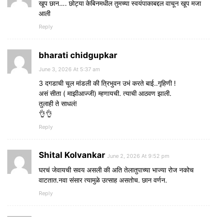
खूप छान…. छोट्या केबिनमधील तुमच्या स्वयंपाकाबद्दल वाचून खूप मजा
आली
Reply
bharati chidgupkar
June 3, 2026 At 5:37 am
3 दगडाची चूल मांडली की त्रिभुवन उभं करते बाई..गृहिणी !
असं सीता ( माझीआज्जी) म्हणायची. त्याची आठवण झाली.
तुलाही ते साधलं!
👌👌
Reply
Shital Kolvankar
June 2, 2026 At 9:52 pm
घरचं जेवायची सवय असली की अति तेलातुपाच्या भाज्या रोज नकोच
वाटतात.नवा संसार त्यामुळे उत्साह असतोच. छान वर्णन.
Reply