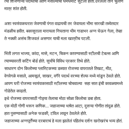
त्या शिजणाऱ्या पदार्थांचा आणि मसाल्यांचा घमघमाट सुटला होता.उरलेली तीन चुलाणं
मात्र शांत होती.
अशा स्वयंपाकघरात जेवणाची पंगत वाढायची तर जेवायला भीमा सारखी तब्येतदार
मंडळीच हवीत. बकासुराला मारायला निघताना भीम गाडाभर अन्न घेऊन गेला, तेव्हा
ते नक्की असंच शिजवलं असणार याची मला खात्रीच पटली.
भिंती लगत भाज्या, कांदा, मासे, मटन, चिकन कापण्यासाठी स्टीलची टेबल्स आणि
त्याच्यावरती कटिंग बोर्ड होते. सुर्यांचे विविध प्रकार तिथे होते.
साधारण दोन किलोच्या प्लास्टिकच्या डब्यात रोजच्या वापरातले तिखट, मीठ,
वेगवेगळे मसाले, आमसूलं, साखर, वगैरे पदार्थ वरच्या शेल्फ मध्ये मांडून ठेवले होते.
आपण घरी रोजच्या स्वयंपाकासाठी स्टीलच्या चोचवाल्या सहा सात इंची कावळ्यामध्ये
गोडेतेल काढतो.
इथे रोजच्या वापरासाठी गोड्या तेलाचा मोठा सोळा किलोचा डबा होता.
एक मोठी गोणी भरून कणिक… जहाजाच्या भाषेत आटा, दुसऱ्या गोणीत तांदूळ होते.
हात पुसण्यासाठी अनेक फडकी, टॉवेल लावून ठेवलेले होते.
जहाजाच्या अन्नपूर्णेच्या दरबाराचं हे मला झालेलं पहिलंच दर्शन खरोखरंच भव्य होतं.