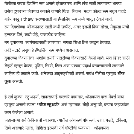
गॅलीच्या जवळ हँडलिंग रूम असते.ब्रेकफास्ट आणि लंच साठी लागणाऱ्या भाज्या,
तसेच दुपारच्या जेवणात बनवले जाणारे फिश, चिकन, मटण कोल्ड रूम मधून पहाटे
बाहेर काढून thaw करण्यासाठी या हॅण्डलिंग रूम मध्ये आणून ठेवलं जातं‌.
त्या दिवशीच्या ब्रेकफास्ट साठी कधी उप्पीट, अगर इडली किंवा डोसा, मेदुवडा यांची
इन्स्टंट पिठं, कधी पोहे, यासाठीचं साहित्य.
मग दुपारच्या स्वयंपाकासाठी लागणारा सगळा शिधा तिथे काढून ठेवतात.
कांदे बटाटे लसुण हे हॅण्डलिंग रूम मध्येच असतात.
दुपारच्या जेवणानंतर अशीच तयारी रात्रीच्या जेवणासाठी केली जाते. यात डिनर साठी
डेझर्ट म्हणून केक्स, पुडिंग, खिरी, शिरा असा एखादा पदार्थ बनवण्यासाठी लागणारे
साहित्य ही काढले जाते. अनेकदा आइस्क्रीमही असतं. सबंध गॅलीचा प्रमुख
चीफ
कुक
असतो.
हे सर्व कुक्स, स्टुअर्ड्स, साफसफाई करणारे कामगार, थोडक्यात क्रू मेंबर्स यांचा
प्रमुख असतो त्याला *
चीफ स्टुअर्ड
* असं म्हणतात. तोही अनुभवी, बऱ्याच जहाजांवर
काम केलेला असतो.
जहाजाच्या सर्व केबिन्सची व्यवस्था, त्यातील अंथरूणं पांघरूणं, उशा, पडदे, टॉवेल्स,
तिथे असणारे ग्लास, डिशिस इत्यादी सर्व गोष्टींची व्यवस्था – थोडक्यात