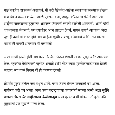
माझं कॉलेज सकाळचं असायचं. मी घरी येईपर्यंत आईचा सकाळचा स्वयंपाक होऊन
बाबा जेवण करून शाळेला आणि प्रसन्नदादा, अतुल कॉलेजला गेलेले असायचे.
‌आईच्या सकाळच्या ट्युशन्स आवरून जेवायची तयारी झालेली असायची. आम्ही दोघी
एक वाजता जेवायचो. पण त्यानंतर अन्न झाकून ठेवणं, मागचं सगळं आवरून ओटा
धुणं ही कामं मी करत होते. मग आईला खुर्चीवर बसवून ठेवायचं आणि गप्पा मारता
मारता ही मागची आवरावर मी करायची.
आता भाजी झाली होती. मग पेपर नॅपकिन घेऊन शेगडी स्वच्छ पुसून वगैरे ठाकठीक
केलं. प्रत्येक केबिनमध्ये फ्रीज असतो आणि रोज त्यात प्रत्येकासाठी फळं ठेवली
जातात. मग फळं चिरून ती ही जेवणात ठेवली.
तोपर्यंत मुकुंद इंजिन रूम मधून आले. गरम जेवण घेऊन करवालो पण आला.
मागोमाग हरी पण आला. आज कांदा बटाट्याच्या काचऱ्यांनी मज्जा आली.
मला सुरीने
पटापट चिरता येत नाही आपण विळी आणूया
असा प्रस्ताव मी मांडला. तो हरी आणि
मुकुंदांनी एक मुखाने मान्य केला.