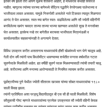
इतकी वर्षे झाली तरी आपण मूळचे शेतकरी आहोत, हे माधवराव कधीही विसरले
नाहीत. म्हणूनच त्यांच्या घरच्या बागेमध्ये सेंद्रिय पद्धतीने वेगवेगळ्या पालेभाज्या व
भाजीपाला लावत असतात. यामुळे निसर्गाशी असलेले नाते टिकवत त्यातून मिळणारा
आनंद ते घेत असतात. स्वतःच्या बागेत स्वतः वाढविलेल्या आणि सौ ज्योती वहिनींनी
बनविलेल्या खमंग चवदार ताज्या ताज्या भाज्या खाण्यात असलेले सुख ते मनसोक्त
घेत असतात. इतकेच नव्हे तर बागेतील बराचसा भाजीपाला मित्रमंडळी व
कार्यालयातील सहकाऱ्यांनाही ते अगत्याने देतात.
विविध उपक्रम करीत असतानाच माधवरावांचे हौशी खेळांमध्ये भाग घेणे चालूच आहे.
गेली दोन वर्षे त्यांनी पाच किलोमीटर धावण्याच्या शर्यतीत पन्नास वर्षावरील गटात
सुवर्णपदके मिळविली आहेत. ह्या वर्षीही सुवर्ण पदक मिळवण्यासाठी त्यांची तयारी चालू
आहे. शरीराच्या आणि मनाच्या आरोग्यासाठी ते नियमित व्यायाम करीत असतात.
पूर्वाश्रमीच्या पुणे येथील ज्योती सीताराम खरबस यांच्या सोबत माधवरावांचा १९८०
साली विवाह झाला.
त्यांनी प्रतिष्ठित अशा परड्यू विद्यापीठातून बी एस सी ही पदवी मिळविली. विशेष
कौतुकाची गोष्ट म्हणजे माधवरावांच्या प्रत्येक उपक्रमात सौ ज्योती वहिनी केवळ
त्यांच्या पाठीशीच नसतात तर त्यांच्या खांद्याला खांदा लावून काम करीत असतात.