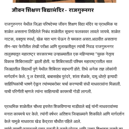
राजगुरुनगर येथील जिल्हा परिषदेच्या जीवन शिक्षण विद्या मंदिर या प्राथमिक या
शाळेत असताना लिहिलेले निबंध शाळेतील सूचना फलकावर लावले जायचे. शाळेत
नाटक, वक्तृत्व स्पर्धा, खेळ यात भाग घेऊन ते चमकत असत.आठवीत असताना
तीन-चार फेरीतील लेखी परीक्षा आणि मुलाखतीतून त्यांची निवड राजगुरूनगर
तालुक्यातून महाराष्ट्र सरकारच्या उन्हाळ्यातील एक महिन्याच्या “युवक नेतृत्व
विकास शिबिरासाठी” झाली होती. या शिबिरासाठी पश्चिम महाराष्ट्रातील सात
जिल्ह्यातील विद्यार्थी पुणे येथील शिबिरात सहभागी होते. तिथे अनेक तज्ञ लोकांनी
मार्गदर्शन केले. पु ल देशपांडे, बाबासाहेब पुरंदरे, शांता शेळके, दामू धोत्रे इत्यादी
साहित्यिकांची भाषणे ऐकून त्यांच्याबरोबर चर्चा करण्याची संधी माधवरावांना मिळाली.
याची परिणीती म्हणजे त्यांना साहित्याची कायमची गोडी लागली.
प्राथमिक शाळेतील चौथ्या इयत्तेत शिकविणाऱ्या माडीवाले बाई यांनी माधवरावांच्या
मनात कायमचे घर केले. त्यांनी वर्षभर अतिशय जिव्हाळ्याने शिकविले आणि मार्गदर्शन
केले यामुळे माधवराव खेड केंद्रात चौथीत पहिले आले.
त्यांचे सातवी फायनलचे पवार गुरुजी हे नुसते प्रेमळ आणि उत्तम शिक्षकच नव्हते तर