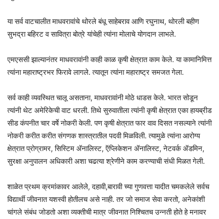
या सर्व वाटचालीत माधवरावांचे थोरले बंधू साहेबराव आणि रघुनाथ, थोरली बहीण
सुभद्रा बहिरट व सावित्रा बोत्रे यांचेही त्यांना मोलाचे योगदान लाभले.
एमएससी झाल्यानंतर माधवरावांनी काही काळ कृषी क्षेत्रात काम केले. या कामानिमित्त
त्यांना महाराष्ट्रभर फिरावे लागले. त्यातून त्यांना महाराष्ट्र समजत गेला.
सर्व काही व्यवस्थित चालू असताना, माधवरावांनी मोठे धाडस केले. भारत सोडून
त्यांनी थेट अमेरिकेची वाट धरली. तिथे सुरुवातीला त्यांनी कृषी क्षेत्रात एका हायब्रीड
सीड कंपनीत चार वर्षे नोकरी केली. पण कृषी क्षेत्रात फार वाव दिसत नसल्याने त्यांनी
नोकरी करीत करीत संगणक शास्त्रातील पदवी मिळविली. त्यामुळे त्यांना आरोग्य
क्षेत्रात प्रोग्रामर, सिस्टिम ॲनालिस्ट, ऍप्लिकेशन ॲनालिस्ट, नेटवर्क ॲडमिन,
सुरक्षा अनुपालन अधिकारी अशा चढत्या श्रेणीने काम करण्याची संधी मिळत गेली.
शाळेत प्रथम क्रमांकावर आलेले, दहावी,बारावी च्या गुणवत्ता यादीत चमकलेले सर्वच
विद्यार्थी जीवनात यशस्वी होतीलच असे नाही. तर जो समाज सेवा करतो, अनेकांशी
चांगले संबंध जोडतो अशा व्यक्तीची मात्र जीवनात निश्चितच उन्नती होते हे मनावर