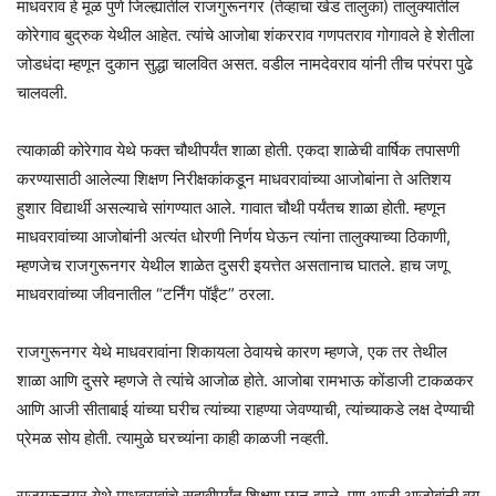
माधवराव हे मूळ पुणे जिल्ह्यातील राजगुरूनगर (तेव्हाचा खेड तालुका) तालुक्यातील
कोरेगाव बुद्रुक येथील आहेत. त्यांचे आजोबा शंकरराव गणपतराव गोगावले हे शेतीला
जोडधंदा म्हणून दुकान सुद्धा चालवित असत. वडील नामदेवराव यांनी तीच परंपरा पुढे
चालवली.
त्याकाळी कोरेगाव येथे फक्त चौथीपर्यंत शाळा होती. एकदा शाळेची वार्षिक तपासणी
करण्यासाठी आलेल्या शिक्षण निरीक्षकांकडून माधवरावांच्या आजोबांना ते अतिशय
हुशार विद्यार्थी असल्याचे सांगण्यात आले. गावात चौथी पर्यंतच शाळा होती. म्हणून
माधवरावांच्या आजोबांनी अत्यंत धोरणी निर्णय घेऊन त्यांना तालुक्याच्या ठिकाणी,
म्हणजेच राजगुरूनगर येथील शाळेत दुसरी इयत्तेत असतानाच घातले. हाच जणू
माधवरावांच्या जीवनातील “टर्निंग पॉईंट” ठरला.
राजगुरूनगर येथे माधवरावांना शिकायला ठेवायचे कारण म्हणजे, एक तर तेथील
शाळा आणि दुसरे म्हणजे ते त्यांचे आजोळ होते. आजोबा रामभाऊ कोंडाजी टाकळकर
आणि आजी सीताबाई यांच्या घरीच त्यांच्या राहण्या जेवण्याची, त्यांच्याकडे लक्ष देण्याची
प्रेमळ सोय होती. त्यामुळे घरच्यांना काही काळजी नव्हती.
राजगुरूनगर येथे माधवरावांचे सहावीपर्यंत शिक्षण छान झाले. पण आजी आजोबांनी वय