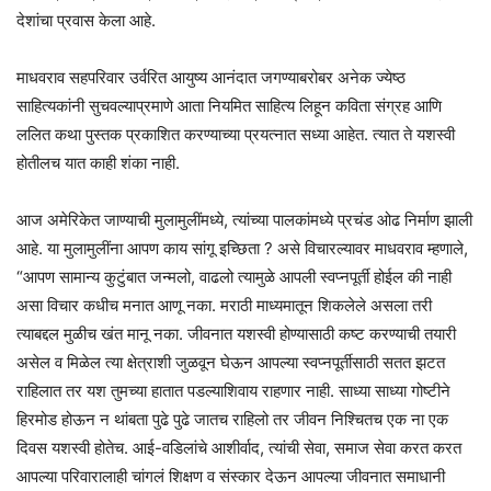
देशांचा प्रवास केला आहे.
माधवराव सहपरिवार उर्वरित आयुष्य आनंदात जगण्याबरोबर अनेक ज्येष्ठ
साहित्यकांनी सुचवल्याप्रमाणे आता नियमित साहित्य लिहून कविता संग्रह आणि
ललित कथा पुस्तक प्रकाशित करण्याच्या प्रयत्नात सध्या आहेत. त्यात ते यशस्वी
होतीलच यात काही शंका नाही.
आज अमेरिकेत जाण्याची मुलामुलींमध्ये, त्यांच्या पालकांमध्ये प्रचंड ओढ निर्माण झाली
आहे. या मुलामुलींना आपण काय सांगू इच्छिता ? असे विचारल्यावर माधवराव म्हणाले,
“आपण सामान्य कुटुंबात जन्मलो, वाढलो त्यामुळे आपली स्वप्नपूर्ती होईल की नाही
असा विचार कधीच मनात आणू नका. मराठी माध्यमातून शिकलेले असला तरी
त्याबद्दल मुळीच खंत मानू नका. जीवनात यशस्वी होण्यासाठी कष्ट करण्याची तयारी
असेल व मिळेल त्या क्षेत्राशी जुळवून घेऊन आपल्या स्वप्नपूर्तीसाठी सतत झटत
राहिलात तर यश तुमच्या हातात पडल्याशिवाय राहणार नाही. साध्या साध्या गोष्टीने
हिरमोड होऊन न थांबता पुढे पुढे जातच राहिलो तर जीवन निश्चितच एक ना एक
दिवस यशस्वी होतेच. आई-वडिलांचे आशीर्वाद, त्यांची सेवा, समाज सेवा करत करत
आपल्या परिवारालाही चांगलं शिक्षण व संस्कार देऊन आपल्या जीवनात समाधानी