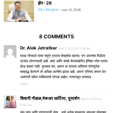
झेप : 26
Alka Bhujbal
-
July 22, 2026
8 COMMENTS
Dr. Alok Jatratkar
June 7, 2025 At 11:00 am
माधव गोगावले यांचा संपूर्ण प्रवास रोमहर्षक खराच; पण आजच्या पिढीला
प्रचंड प्रेरणादायी आहे. कष्ट आणि संघर्ष केल्याखेरीज ईप्सित ध्येय प्राप्त
होऊ शकत नाही. भुजबळ सर, आपण हा प्रवास अतिशय प्रेमपूर्वक
शब्दबद्ध केल्याने तो अधिक आत्मीय झाला आहे. आपण परिचय करून देत
असणारी सर्वच व्यक्तिमत्त्वे प्रेरक आहेत. मनापासून धन्यवाद.
Reply
शिवानी गोंडाळ,मेकअप आर्टिस्ट, दूरदर्शन
May 31, 2025 At
11:05 pm
खुप छान आणि प्रेरणादायी लेख…असे अनेक माधवराव आपल्या लेखाच्या