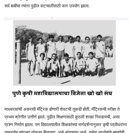
सर्व बाबींचा त्यांना पुढील वाटचालीसाठी फार उपयोग झाला.
माधवरावांची अकरावी मॅट्रिक होणारी शेवटची तुकडी होती. मॅट्रिकची परीक्षा ते
प्रथम श्रेणीत उत्तीर्ण झाले. पुढील शिक्षणासाठी कुठली शाखा निवडायची, असा
प्रश्न निर्माण झाला. पण विद्यालयातील शिक्षकांच्या मार्गदर्शनानुसार कृषी पदवीधरांना
ताबडतोब चांगल्या नोकऱ्या मिळतात, असे सांगण्यात आले. तसेच आजोबांचे म्हणणेही