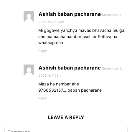
Ashish baban pacharane
September 7,
2025 At 7:57 pm
Mi gogavle yanchya mavas bhavacha mulga
ahe mamacha nambar asel tar Pathva na
whatsup cha
Reply
Ashish baban pacharane
September 7,
2025 At 7:58 pm
Maza ha nambar ahe
9766532157….baban pacharane
Reply
LEAVE A REPLY