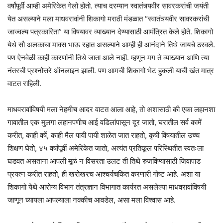
वर्षांपूर्वी आम्ही अमेरिकेत गेलो होतो. त्याच दरम्यान स्वातंत्र्यवीर सावरकरांची जयंती
येत असल्याने मला माधवरावांनी शिकागो मराठी मंडळात “स्वातंत्र्यवीर सावरकरांची
जाज्वल्य पत्रकारिता” या विषयावर व्याख्यान देण्यासाठी आमंत्रित केले होते. शिकागो
येथे सौ अलकाचा मावस भाऊ रहात असल्याने आम्ही ही आनंदाने तिथे जायचे ठरवले.
पण ऐनवेळी काही कारणांनी तिथे जाता आले नाही. म्हणून मग ते व्याख्यान आणि त्या
नंतरची प्रश्नोत्तरे ऑनलाइन झाली. पण आमची शिकागो भेट हुकली याची खंत मात्र
वाटत राहिली.
माधवरावांविषयी मला नेहमीच आदर वाटत आला आहे, तो अशासाठी की एका लहानशा
गावातील एक मुलगा लहानपणीच आई वडिलांपासून दूर जातो, घरातील सर्व कामें
करीत, काही वर्षे, काही मैल पायी पायी शाळेत जात राहतो, कृषी विषयातील उच्च
शिक्षण घेतो, ४५ वर्षांपूर्वी अमेरिकेत जातो, अत्यंत प्रतिकूल परिस्थितीत स्वतःला
घडवत असताना आपली मूळं न विसरता उलट ती तिथे रुजविण्यासाठी जिवापाड
प्रयत्न करीत राहतो, ही खरोखरच आश्चर्यचकित करणारी गोष्ट आहे. अशा या
शिकागो येथे आरोग्य विभाग तंत्रज्ञान विभागात कार्यरत असलेल्या माधवरावांविषयी
जाणून घ्यायला आपल्याला नक्कीच आवडेल, असा मला विश्वास आहे.