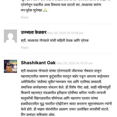
प्रेरणेतून घडतील असा विश्वास मला वाटतो सर..माधवराव सरांना
मनःपूर्वक शुभेच्छा
Reply
उज्ज्वला केळकर
May 30, 2025 At 10:08 pm
श्री. माधवराव गोगावले यांची माहिती वेधक आणि प्रेरक
Reply
Shashikant Oak
May 29, 2025 At 10:35 pm
श्री माधवराव गोगावले यांच्या प्रेरणादायी जीवनाचा गोषवारा वाचून
महाराष्ट्रातील सामान्य कुटुंबातील घरातून बाहेर पडून आपल्या कर्तृत्वावर
अमेरिकेतील ‘संधीच्या भूमीत’नमस्कार नाव आणि प्रतिष्ठा कमावली.
समाजिक कार्यक्रमात संचलन केले. ही विशेष गोष्ट आहे. काही महिन्यांपूर्वी
शिकागो महाराष्ट्र मंडळातील इतिहास प्रेमींच्या करिता नरवीर तानाजी
मालुसरेंची सिंहगडावरील शौर्यगाथा आणि महाराणा प्रताप यांच्या
हळदीघाटातील युद्ध यावरील प्रेझेंटेशन सादर करताना सूत्रसंचालन त्यांनी
केले होते. ही माझ्या संदर्भातील आठवण जरूर उल्लेखित करावीशी वाटते.
विंग कमांडर शशिकांत ओक.