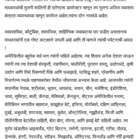
माधवरावांची मुलगी शालिनी ही प्रोग्राम डायरेक्टर म्हणून तर मुलगा अजित व्यवसाय
क्षेत्रात व्यवस्थापक म्हणून कार्यरत आहेत.त्यांना दोन नातवंडे आहेत.
व्यावसायिक, कौटुंबिक, सामाजिक, साहित्यिक जबाबदाऱ्या पार पाडीत असतानाच
माधवरावांनी एक गोष्ट कटाक्षाने जपली आहे आणि ती म्हणजे त्यांची पर्यटनाची आवड
!
अमेरिकेतील बहुतेक सर्व भाग त्यांनी पाहिले आहेतच. त्या शिवाय अनेक देशात जाऊन
त्यांनी त्या त्या देशाची संस्कृती, राहणीमान, चालीरीती, पुरातन वास्तू, उद्योगधंदे, कृषी
उद्योग आणि तिथे पिकणारी पिके आणि फळझाडे, प्रसिद्ध शहरे, प्रेक्षणीय आणि
निसर्गरम्य स्थळे पाहण्याबरोबर तेथील जीवनाचा अभ्यास केला आहे. आजपर्यंत त्यांनी
सपत्नीक नेपाळ, श्रीलंका, भूतान, थायलंड, जपान, चीन, मलेशिया, इंडोनेशिया,
जावा, सुमित्रा, बाली, कॅनडा, मेक्सिको, कॅनकुन, सेंट्रल अमेरिकेतील पनामा,
कॅरिबियन भागातील बहामाज, काझूमेल बेटे, इजिप्त, मोरॉक्को, दक्षिण आफ्रिका,
दुबई, अबुधाबी, शारजाह, क्वातार, कुवेत, ऑस्ट्रेलिया, न्यूझीलंड, फिजी आणि
पॉलीनेशिया बेटांतील ताहिती, बोरा बोरा, मोरया, आणि हवाई बेटे पाहिली आहेत. तर
युरोप खंडातील आइसलँड, ग्रेट ब्रिटन, जर्मनी, फ्रान्स, इटली, ग्रीस, पोलंड,
डेन्मार्क, हंगरी, नेदरलँड, स्वीडन, स्विझर्लंड, ऑस्ट्रिया, फिनलँड आणि नॉर्वे इत्यादी