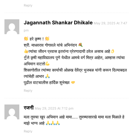
Reply
Jagannath Shankar Dhikale
May 29, 2025 At 7:47
pm
हरे कृष्ण !
श्री. माधवराव गोगावले यांचे अभिनंदन
त्यांचा जीवन प्रवास इतरांना प्रेरणादायी ठरेल असाच आहे
☝
ते कृषी महाविद्यालय पुणे येथील आमचे वर्ग मित्र आहेत, आम्हास त्यांचा
अभिमान वाटतो
शिकागोतील त्यांच्या कार्याची ओळख देवेंद्र भुजबळ यांनी करून दिल्याबद्दल
त्यांचेही आभार
पुढील वाटचालीस हार्दिक शुभेच्छा
Reply
रजनी
May 29, 2025 At 7:12 pm
मला तुमचा खूप अभिमान आहे मामा….. तुमच्यासारखे मामा मला मिळाले हे
माझे भाग्य आहे
Reply