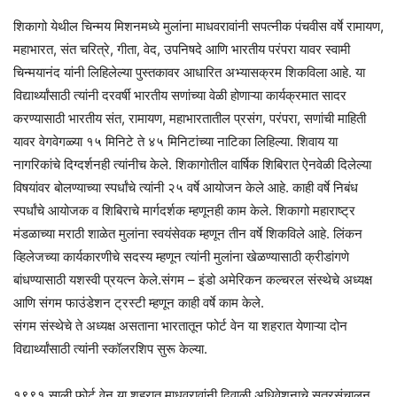
शिकागो येथील चिन्मय मिशनमध्ये मुलांना माधवरावांनी सपत्नीक पंचवीस वर्षे रामायण,
महाभारत, संत चरित्रे, गीता, वेद, उपनिषदे आणि भारतीय परंपरा यावर स्वामी
चिन्मयानंद यांनी लिहिलेल्या पुस्तकावर आधारित अभ्यासक्रम शिकविला आहे. या
विद्यार्थ्यांसाठी त्यांनी दरवर्षी भारतीय सणांच्या वेळी होणाऱ्या कार्यक्रमात सादर
करण्यासाठी भारतीय संत, रामायण, महाभारतातील प्रसंग, परंपरा, सणांची माहिती
यावर वेगवेगळ्या १५ मिनिटे ते ४५ मिनिटांच्या नाटिका लिहिल्या. शिवाय या
नागरिकांचे दिग्दर्शनही त्यांनीच केले. शिकागोतील वार्षिक शिबिरात ऐनवेळी दिलेल्या
विषयांवर बोलण्याच्या स्पर्धांचे त्यांनी २५ वर्षे आयोजन केले आहे. काही वर्षे निबंध
स्पर्धांचे आयोजक व शिबिराचे मार्गदर्शक म्हणूनही काम केले. शिकागो महाराष्ट्र
मंडळाच्या मराठी शाळेत मुलांना स्वयंसेवक म्हणून तीन वर्षे शिकविले आहे. लिंकन
व्हिलेजच्या कार्यकारणीचे सदस्य म्हणून त्यांनी मुलांना खेळण्यासाठी क्रीडांगणे
बांधण्यासाठी यशस्वी प्रयत्न केले.संगम – इंडो अमेरिकन कल्चरल संस्थेचे अध्यक्ष
आणि संगम फाउंडेशन ट्रस्टी म्हणून काही वर्षे काम केले.
संगम संस्थेचे ते अध्यक्ष असताना भारतातून फोर्ट वेन या शहरात येणाऱ्या दोन
विद्यार्थ्यांसाठी त्यांनी स्कॉलरशिप सुरू केल्या.
१९९१ साली फोर्ट वेन या शहरात माधवरावांनी दिवाळी अधिवेशनाचे सूत्रसंचालन