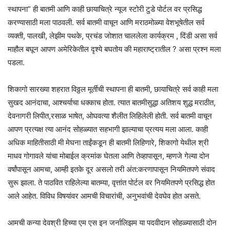
स्थापना” ही बातमी आणि काही छायाचित्रे न्यूज स्टोरी टुडे पोर्टल वर प्रसिद्ध
करण्यासाठी मला पाठवली. सर्व बातमी वाचून आणि मराठमोळ्या वेशभूषेतील सर्व
व्यक्ती, पालखी, लेझीम पथके, प्रचंड जोशात चाललेला कार्यक्रम , दिंडी असा सर्व
माहौल बघून आपण अमेरिकेतील दृश्ये बघतोय की महाराष्ट्रातील ? असा प्रश्न मला
पडला.
शिकागो सारख्या शहरात विठ्ठल मूर्तीची स्थापना ही बातमी, छायाचित्रे सर्व काही मला
सुखद आनंदाचा, आश्चर्याचा धक्काच होता. त्यात बातमीसुद्धा अतिशय शुद्ध मराठीत,
देवनागरी लिपीत,रसाळ भाषेत, ओघवत्या शैलीत लिहिलेली होती. सर्व बातमी वाचून
आपण प्रत्यक्ष त्या आनंद सोहळ्यात सहभागी झाल्याचा प्रत्यय मला आला. काही
अधिक माहितीसाठी मी मेघना ताईंकडून ही बातमी लिहिणारे, शिकागो येथील श्री
माधव गोगावले यांचा मोबाईल क्रमांक घेतला आणि तेव्हापासून, म्हणजे गेल्या दोन
वर्षांपासून आमचा, आम्ही इतके दूर असलो तरी अंत:करणापासून नियमितपणे संवाद
सुरू झाला. ते पाठवित राहिलेल्या बातम्या, वृत्तांत पोर्टल वर नियमितपणे प्रसिद्ध होत
आले आहेत. विविध विषयांवर आमची विचारांची, अनुभवांची देवघेव होत असते.
आमची कन्या देवश्री हिच्या एम एस इन जर्नालिझम या पदवीदान सोहळ्यासाठी दोन