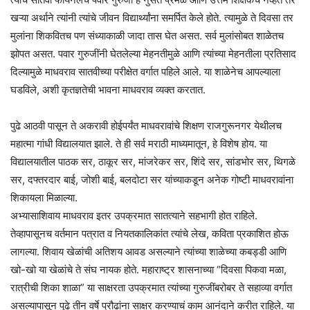
खऱ्या अर्थाने त्यांनी त्यांचे जीवन विद्यार्थ्यांना समर्पित केले होते. त्यामुळे ते दिवसा तर
मुलांना शिकवितच पण संध्याकाळी जादा तास घेत असत. सर्व मुलांसोबत शाळेतच
झोपत असत. पवार गुरुजींनी घेतलेल्या मेहनतीमुळे आणि त्यांच्या मेहनतीला प्रतिसाद
दिल्यामुळे माधवराव सातवीच्या परीक्षेत वर्गात पहिले आले. या शाळेनेच आपल्याला
घडविले, अशी कृतज्ञतेची भावना माधवराव व्यक्त करतात.
पुढे आठवी पासून ते अकरावी होईपर्यंत माधवरावांचे शिक्षण राजगुरूनगर येथीलच
महात्मा गांधी विद्यालयात झाले. ते ही सर्व मराठी माध्यमातून, हे विशेष होय. या
विद्यालयातील पाठक सर, ठाकूर सर, मांजरेकर सर, शिंदे सर, सांडभोर सर, थिगळे
सर, दफ्तरदार बाई, जोशी बाई, बलदोटा सर यांच्याकडून अनेक गोष्टी माधवरावांना
शिकायला मिळाल्या.
अभ्यासाशिवाय माधवराव इतर उपक्रमात सातत्याने सहभागी होत राहिले.
तेव्हापासूनच वर्तमान पत्रात व नियतकालिकांत त्यांचे लेख, कविता प्रकाशित होऊ
लागल्या. शिवाय खेळांची अतिशय आवड असल्याने त्यांच्या शाळेच्या कबड्डी आणि
खो-खो या खेळांचे ते संघ नायक होते. महाराष्ट्र शासनाच्या “दिवसा पिकवा मळा,
रात्रीची शिका शाळा” या साक्षरता उपक्रमात त्यांच्या गुरुजींबरोबर ते सहाव्या वर्गात
असल्यापासून पुढे तीन वर्षे प्रौढांना साक्षर करण्याचं काम आनंदाने करीत राहिले. या