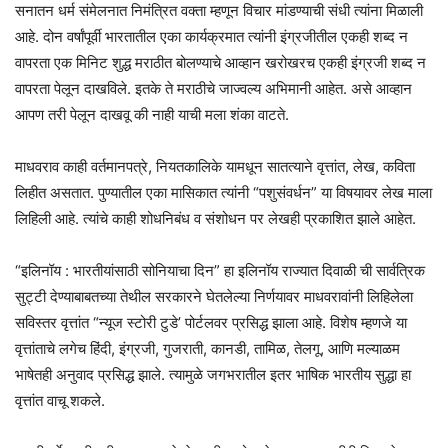
सनातन धर्म संमेलनात निमंत्रित वक्ता म्हणून विचार मांडण्याची संधी त्यांना मिळाली
आहे. दोन वर्षांपूर्वी भारतातील एका कार्यक्रमात त्यांनी इंग्रजीतील एकही शब्द न
वापरता एक मिनिट शुद्ध मराठीत बोलण्याचे आव्हान खरोखरच एकही इंग्रजी शब्द न
वापरता पेलून दाखविले. इतके ते मराठीचे जाज्वल्य अभिमानी आहेत. असे आव्हान
आपण तरी पेलून दाखवू की नाही याची मला शंका वाटते.
माधवराव काही वर्तमानपत्रे, नियतकालिके यामधून सातत्याने वृत्तांत, लेख, कविता
लिहीत असतात. पुण्यातील एका मासिकात त्यांनी “पशुसंवर्धन” या विषयावर लेख माला
लिहिली आहे. त्यांचे काही शोधनिबंध व संशोधन पर लेखही प्रकाशित झाले आहेत.⁠
“इलिनॉय : भारतीयांसाठी सोनियाचा दिन” हा इलिनॉय राज्यात दिवाळी ची सार्वत्रिक
सुट्टी देण्याबाबतच्या तेथील सरकारने घेतलेल्या निर्णयावर माधवरावांनी लिहिलेला
सविस्तर वृत्तांत “न्यूज स्टोरी टुडे’ पोर्टलवर प्रसिद्ध झाला आहे. विशेष म्हणजे या
वृत्तांताचे लगेच हिंदी, इंग्रजी, गुजराती, कानडी, तामिळ, तेलगू, आणि मल्याळम
भाषेतही अनुवाद प्रसिद्ध झाले. त्यामुळे जगभरातील इतर भाषिक भारतीय सुद्धा हा
वृत्तांत वाचू शकले.