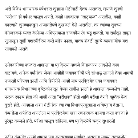
असे विविध भागधारक वर्षभरात तुम्हाला भेटीगाठी देतच असतात, म्हणजे तुमची
“परीक्षा” ही वर्षभर चालूच असते. काही भागदारक “खट्याळ“ असतील, काही
कारणाने तुमच्याकडून अजाणतेपणे दुखावले गेले असतील, तर त्यांच्या तुमच्या
मॅनेजरकडे व्यक्त केलेल्या अभिप्रायाला राजकीय रंग चढू शकतो. या सर्वातून तावून
सुलाखून तुम्ही यशस्वीरीत्या कसे बाहेर पडता, यातच शेवटी तुमचे व्यावसायीक यश
सामावले असते.
उमेदवारीच्या काळात आम्हाला या प्रक्रिया म्हणजे विनाकारण लादलेले काम
वाटायचे. अनेक वर्षांनंतर जेव्हा आम्हीही जबाबदारीची पदे सांभाळू लागलो तेव्हा आमची
नजरही परिपक्व झाली आणि हिरीरीने आम्ही याच प्रक्रियेत एका जबाबदार
भागधारक विभागाच्या दृष्टिकोनातून केव्हा सामील झालो हे आम्हाला कळालेच नाही.
फरक एवढंच होता की आम्ही आता “परीक्षक” होतो आणि परीक्षा देणारे बहुतेक वेळा
दुसरे होते. आम्हाला अशा भेटीनंतर त्या त्या विभागप्रमुखाला अभिप्राय देताना,
कंपनीला अपेक्षित असलेला या प्रक्रियेचा खरा रचनात्मक फायदा कसा करावा हे
पुरेपूर कळाले होते. परीक्षा चालूच राहिल्या, पण प्रक्रियेचे चक्र सुधारले!
नवीन कंपनीत आम्ही आमचा जम बसवण्याच्या मार्गावर असताना माझ्या तत्कालीन