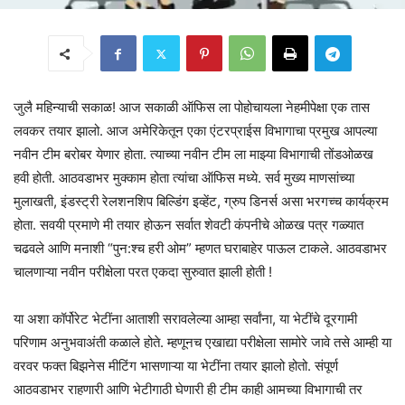
जुलै महिन्याची सकाळ! आज सकाळी ऑफिस ला पोहोचायला नेहमीपेक्षा एक तास
लवकर तयार झालो. आज अमेरिकेतून एका एंटरप्राईस विभागाचा प्रमुख आपल्या
नवीन टीम बरोबर येणार होता. त्याच्या नवीन टीम ला माझ्या विभागाची तोंडओळख
हवी होती. आठवडाभर मुक्काम होता त्यांचा ऑफिस मध्ये. सर्व मुख्य माणसांच्या
मुलाखती, इंडस्ट्री रेलशनशिप बिल्डिंग इव्हेंट, ग्रुप डिनर्स असा भरगच्च कार्यक्रम
होता. सवयी प्रमाणे मी तयार होऊन सर्वात शेवटी कंपनीचे ओळख पत्र गळ्यात
चढवले आणि मनाशी “पुन:श्च हरी ओम” म्हणत घराबाहेर पाऊल टाकले. आठवडाभर
चालणाऱ्या नवीन परीक्षेला परत एकदा सुरुवात झाली होती !
या अशा कॉर्पोरेट भेटींना आताशी सरावलेल्या आम्हा सर्वांना, या भेटींचे दूरगामी
परिणाम अनुभवाअंती कळाले होते. म्हणूनच एखाद्या परीक्षेला सामोरे जावे तसे आम्ही या
वरवर फक्त बिझनेस मीटिंग भासणाऱ्या या भेटींना तयार झालो होतो. संपूर्ण
आठवडाभर राहणारी आणि भेटीगाठी घेणारी ही टीम काही आमच्या विभागाची तर