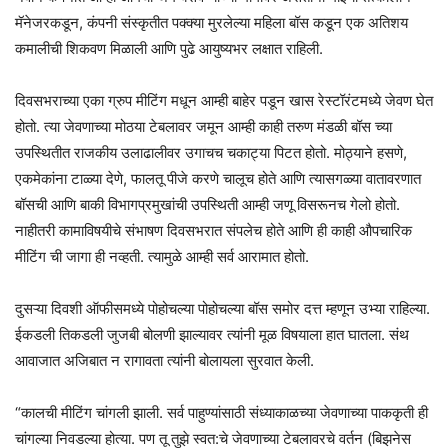
मॅनेजरकडून, कंपनी संस्कृतीत पक्क्या मुरलेल्या महिला बॉस कडून एक अतिशय
कमालीची शिकवण मिळाली आणि पुढे आयुष्यभर लक्षात राहिली.
दिवसभराच्या एका ग्रुप मीटिंग मधून आम्ही बाहेर पडून खास रेस्टॉरंटमध्ये जेवण घेत
होतो. त्या जेवणाच्या मोठया टेबलावर जमून आम्ही काही तरुण मंडळी बॉस च्या
उपस्थितीत राजकीय उलाढालीवर उगाचच चकाट्या पिटत होतो. मोठ्याने हसणे,
एकमेकांना टाळ्या देणे, फालतू पीजे करणे चालूच होते आणि त्यासगळ्या वातावरणात
बॉसची आणि बाकी विभागप्रमुखांची उपस्थिती आम्ही जणू विसरूनच गेलो होतो.
नाहीतरी कामाविषयीचे संभाषण दिवसभरात संपलेच होते आणि ही काही औपचारिक
मीटिंग ची जागा ही नव्हती. त्यामुळे आम्ही सर्व आरामात होतो.
दुसऱ्या दिवशी ऑफीसमध्ये पोहोचल्या पोहोचल्या बॉस समोर दत्त म्हणून उभ्या राहिल्या.
ईकडली तिकडली जुजबी बोलणी झाल्यावर त्यांनी मूळ विषयाला हात घातला. संथ
आवाजात अजिबात न रागावता त्यांनी बोलायला सुरवात केली.
“कालची मीटिंग चांगली झाली. सर्व पाहुण्यांसाठी संध्याकाळच्या जेवणाच्या पाककृती ही
चांगल्या निवडल्या होत्या. पण तू तुझे स्वत:चे जेवणाच्या टेबलावरचे वर्तन (बिझनेस