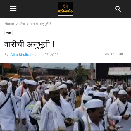
Home
सेवा
वारीची अनुभूती !
सेवा
वारीची अनुभूती !
175
0
By
Alka Bhujbal
-
June 27, 2025