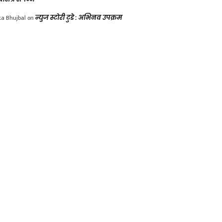
ka Bhujbal
on
न्युज स्टोरी टुडे : अभिनव उपक्रम