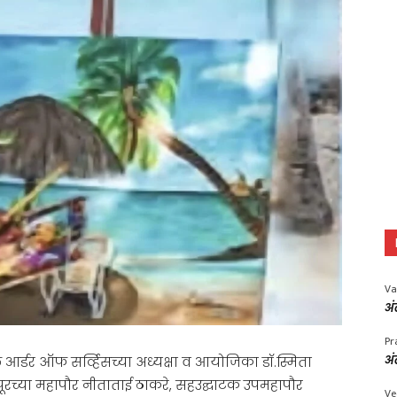
Va
अं
Pr
अं
र्डर ऑफ सर्व्हिसच्या अध्यक्षा व आयोजिका डॉ.स्मिता
क नागपूरच्या महापौर नीताताई ठाकरे, सहउद्घाटक उपमहापौर
Ve