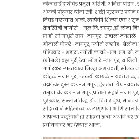
लीलाताई हाथीबेड प्रमुख अतिथी, अनिता पांडव , डॉ.
अंजली पोटुवार यांना स्त्री-शक्ती पुरस्कार प्रद
निवड करण्यात आली, त्यापैकी शिल्पा एक असून 
तेजस्विनी नागोसे – मूल जि. चंद्रपूर ,डाॅ. लीना 
प्रा.डाॅ. सौ.माधुरी वाघ -नागपूर , उज्वला नगराळे -
मोनाली पोफरे- नागपूर, ज्योती बन्सोड- बेलोना त
घोडेस्वार – भंडारा, ज्योती कावरे -एन. एम. सी. न
(भोसले) ब्रह्मपुरी,रेखा सोनारे -नागपूर, शालिनी
गणोरकर -परतवाडा जिल्हा अमरावती, सोनल माहे
कोहळे – नागपूर ,पल्लवी कांबळे – यवतमाळ, आरत
चंद्रशेखर दुरुगकर -नागपूर , हेमलता वैद्य -यवतम
वसुधा येनकर – नागपूर ,प्रतिभा सहारे – नागपूर, 
पुरस्कार, सन्मानचिन्ह, रोप, विचार पुष्प, मानप
सोहळ्याने महिलांच्या कलागुणांना आणि सामाजि
आपल्या कर्तृत्वाने हा सोहळा खऱ्या अर्थाने 
प्रबोधनावर भर देण्यात आला.