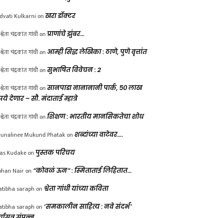
dvati Kulkarni
on
खरा डॉक्टर
श्वेता चंद्रकांत गांधी
on
प्राणांचे झुंबर…
श्वेता चंद्रकांत गांधी
on
आम्ही सिद्ध लेखिका : ठाणे, पुणे वृत्तांत
श्वेता चंद्रकांत गांधी
on
सुभाषित विवेचन : 2
श्वेता चंद्रकांत गांधी
on
सानपाडा नानानानी पार्क, ५० लाख
पये देणार – सौ. मंदाताई म्हात्रे
श्वेता चंद्रकांत गांधी
on
शिक्षण : भारतीय मानसिकतेचा शोध
unalinee Mukund Phatak
on
शब्दांच्या वाटेवर….
las Kudake
on
पुस्तक परिचय
han Nair
on
“कोवळं ऊन” : स्मिताताई लिहितात…
atibha saraph
on
श्वेता गांधी यांच्या कविता
atibha saraph
on
‘समकालीन साहित्य : नवे संदर्भ’
्चासत्र संपन्न