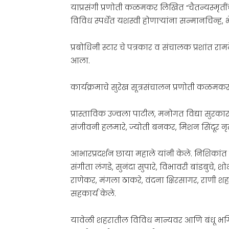
याप्रसंगी प्रणोती कळमकर लिखित “चैतन्यस्मृतींच
विविध स्पर्धेत यशस्वी होणाऱ्यांना सन्मानचिन्ह, भ
प्रबोधिनी स्टार चे पत्रकार व संचालक प्रशांत रा
आला.
कार्यक्रमाचे सुरेख सूत्रसंचालन प्रणोती कळमकर
प्रास्ताविक उज्वला पाटील, मनोगत विद्या सुरकार
संजीवनी हलमारे, ज्योती बनकर, मिशन सिंदूर नृत
आभारप्रदर्शन छाया महाले यांनी केले. निशिकांत मेह
संगीता लंगडे, सुनंदा सुपारे, विभावरी बांडबुचे, 
राणेकर, मंगला ठाकरे, वंदना क्षिरसागर, राणी शहा,
सहकार्य केले.
यावेळी शहरातील विविध मान्यवर आणि बंधू भगिनी 