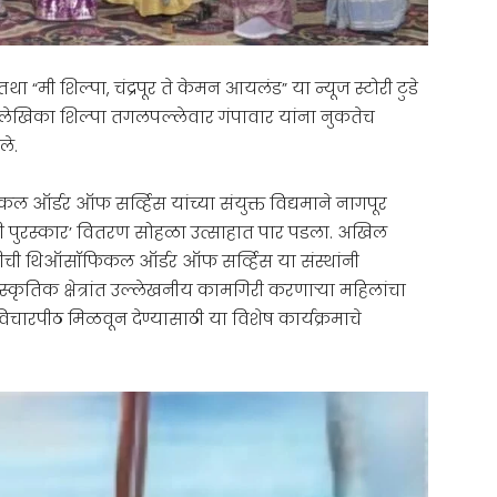
“मी शिल्पा, चंद्रपूर ते केमन आयलंड” या न्यूज स्टोरी टुडे
्या लेखिका शिल्पा तगलपल्लेवार गंपावार यांना नुकतेच
ले.
ऑर्डर ऑफ सर्व्हिस यांच्या संयुक्त विद्यमाने नागपूर
कणी पुरस्कार’ वितरण सोहळा उत्साहात पार पडला. अखिल
यातीची थिऑसॉफिकल ऑर्डर ऑफ सर्व्हिस या संस्थांनी
्कृतिक क्षेत्रांत उल्लेखनीय कामगिरी करणाऱ्या महिलांचा
ा विचारपीठ मिळवून देण्यासाठी या विशेष कार्यक्रमाचे