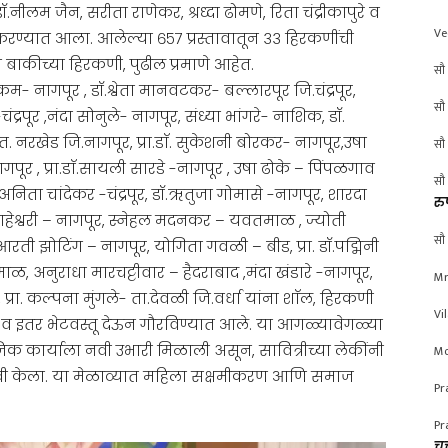
नीलम जैन, सरीता राणेकर, श्रध्दा ढोमणे, रिता चंद्रीकापुरे व
Ve
ान करण्यात आला. आलेल्या ६५७ प्रस्तावातून ३३ हिरकणींची
बाकीच्या हिरकणी, पुढील प्रमाणे आहेत.
सौ 
निकम- नागपूर , डॉ.श्वेता मानवटकर- बल्लारपूर जि.चंद्रपूर,
सौ 
चंद्रपूर ,नंदा सोनुले- नागपूर, संध्या भांगरे- नाशिक, डॉ.
. नरखेड जि.नागपूर, प्रा.डाॅ. सुकेशनी बोरकर- नागपूर,उषा
सौ 
ागपूर , प्रा.डाॅ.सायली सारडे -नागपूर , उषा ढोके – पिंपळगाव
सौ 
 अनिता चांदेकर -चंद्रपूर, डॉ.ऋतुजा गोमासे -नागपूर, शारदा
रु
श्वरी – नागपूर, स्नेहल मदनकर – यवतमाळ , ज्योती
सौ 
ी झोटिंग – नागपूर, योगिता गवळी – बीड, प्रा. डॉ.पद्मिनी
ाळ, अनुराधा मारचट्टीवार – हैदराबाद ,मंदा खंडारे -नागपूर,
Mr
प्रा. कल्पना मुंगले- ता.देवळी जि.वर्धा यांना शाॅल, हिरकणी
Vi
त्र व इतर भेटवस्तू देऊन गौरविण्यात आले. या आगळ्यावेगळ्या
क कार्याला नवी उभारी मिळाली असून, सावित्रीच्या लेकींनी
Mo
यशस्वी केला. या मेळाव्यात महिला सक्षमीकरण आणि समाज
Pr
Pr
चर