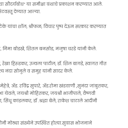
ा सौंदर्यबोध” या समीक्षा ग्रंथाचे प्रकाशन करण्यात आले.
ेटवस्तू देण्यात आल्या.
मटेके यांचा शाॅल, श्रीफळ, विचार पुष्प देऊन सत्कार करण्यात
, निमा बोडखे, शितल बनसोड, मंजुषा चरडे यांनी केले.
, रेखा हिरूडकर, उज्वला पाटील, डॉ. शिल बागडे, स्वागत गीत
्य नंदा सोनुले व समुह यांनी सादर केले.
ेत्रे, ॲड. रविंद्र सुपारे, ॲड.रोमा खंडवाणी ,सुनंदा जांबुतकर,
शोभा येवले, जयश्री मोहितकर, जयश्री भाजीपाले, वैष्णवी
 सिंधू कांडलकर, डॉ .श्रद्धा बेले, राकेश चाटाले आदींनी
मोठ्या संख्येने उपस्थित होत्या.सुग्रास भोजनाने