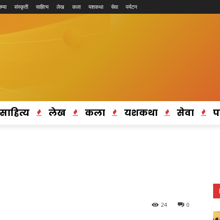
म्या
संस्कृती
साहित्य
लेख
कला
यशकथा
सेवा
पर्यटन
साहित्य
लेख
कला
यशकथा
सेवा
प
24
0