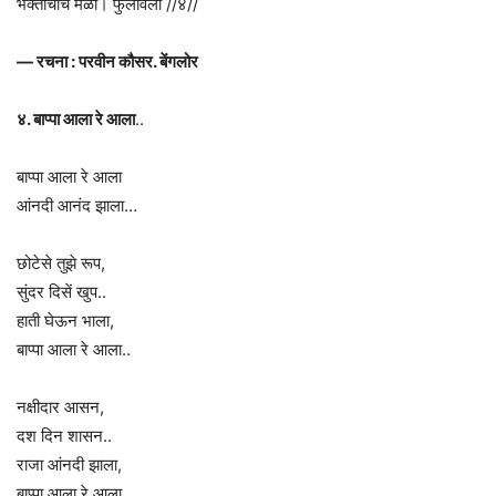
भक्तीचाच मळा। फुलविला //४//
— रचना : परवीन कौसर. बेंगलोर
४. बाप्पा आला रे आला
..
बाप्पा आला रे आला
आंनदी आनंद झाला…
छोटेसे तुझे रूप,
सुंदर दिसें खुप..
हाती घेऊन भाला,
बाप्पा आला रे आला..
नक्षीदार आसन,
दश दिन शासन..
राजा आंनदी झाला,
बाप्पा आला रे आला..