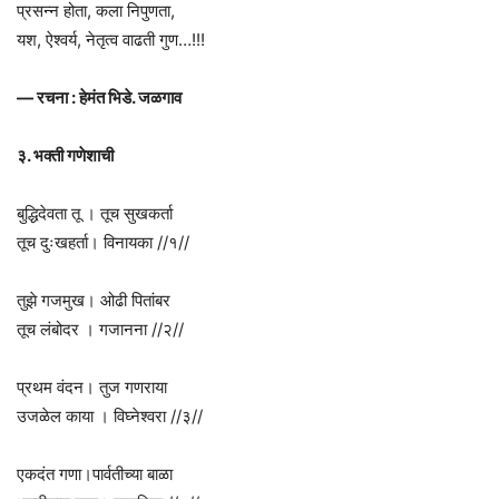
प्रसन्न होता, कला निपुणता,
यश, ऐश्वर्य, नेतृत्व वाढती गुण…!!!
— रचना : हेमंत भिडे. जळगाव
३. भक्ती गणेशाची
बुद्धिदेवता तू । तूच सुखकर्ता
तूच दुःखहर्ता। विनायका //१//
तुझे गजमुख। ओढी पितांबर
तूच लंबोदर । गजानना //२//
प्रथम वंदन। तुज गणराया
उजळेल काया । विघ्नेश्वरा //३//
एकदंत गणा।पार्वतीच्या बाळा