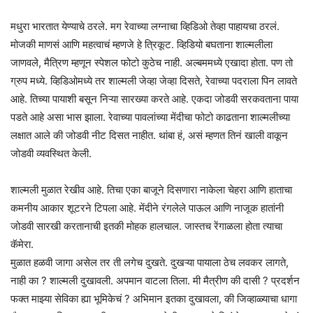
मधुरा भारतात येण्याचे ठरले. मग रेवाच्या लग्नाचा व्हिडिओ तेव्हा पाहायचा ठरलं.
मोजकी माणसं आणि महत्वाचं म्हणजे हे त्रिकूट. व्हिडियो बघताना शाल्मलीला
जाणवले, मैत्रिण म्हणून स्पेशल फोटो कुठेच नाही. अल्बममध्ये एखादा होता. पण तो
ग्रुप मध्ये. व्हिडिओमध्ये तर शाल्मली जेव्हा जेव्हा दिसते, रेवाच्या पदराला पिन लावते
आहे. तिच्या पायाशी बसून निऱ्या सारख्या करते आहे. एकदा जोडवी सरकवताना पाया
पडते आहे असा भास झाला. रेवाच्या पावलांच्या मेंदीचा फोटो काढताना शाल्मलीच्या
लक्षात आले की जोडवी नीट दिसत नाहीत. थांबा हं, असं म्हणत तिनं खाली वाकून
जोडवी व्यवस्थित केली.
शाल्मली मुळात रेखीव आहे. तिचा एका बाजूने दिसणारा नाकेला चेहरा आणि हाताचा
कमनीय आकार शूटरने टिपला आहे. मेंदीने रंगलेले पाऊल आणि नाजूक हातांनी
जोडवी सारखी करतानाची इतकी मोहक हालचाल. जास्तच रेंगाळला होता त्याचा
कॅमेरा.
मुळात हळवी जागा असेल तर ती लगेच दुखते. दुखऱ्या पायाला ठेच लवकर लागते,
नाही का ? शाल्मली दुखावली. अपमान वाटला तिला. मी मैत्रीण की दासी ? प्रदर्शन
फक्त माझ्या सेविका ह्या भूमिकेचं ? अभिमान इतका दुखावला, की जिव्हाळ्याचा धागा