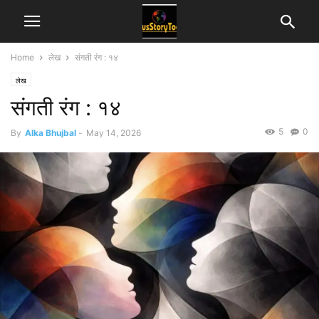
Home
लेख
संगती रंग : १४
लेख
संगती रंग : १४
5
0
By
Alka Bhujbal
-
May 14, 2026