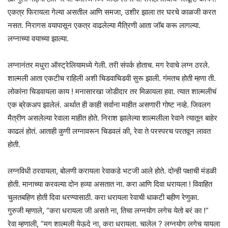
एकत्र फिरायला गेल्या असतील आणि समजा, उशीर झाला तर घरचे काळजी करत
नसत. निरागस वयापासून एकत्र वाढलेल्या मैत्रिणी आता जॉब करू लागल्या.
लग्नाच्या वयाच्या झाल्या.
लग्नानंतर मधुरा ऑस्ट्रेलियामध्ये गेली. तरी संपर्क होताच. मग रेवाचे लग्न ठरले.
शाल्मली आता एकटीच राहिली अशी चिडवाचिडवी सुरू झाली. गंमतच होती म्हणा ती.
लोकांना चिडवायला काय ! मनासारखा जोडीदार तर मिळायला हवा. त्यात शाल्मलीचं
एक ब्रेकअप झालेलं. अर्थात ही काही सर्वाना माहीत असणारी गोष्ट नव्हे. जिवलग
मैत्रीण असलेल्या रेवाला माहीत होते. निराश झालेल्या शाल्मलीला रेवाने त्यातून बाहेर
काढलं होतं. आताही कुणी लग्नावरून चिडवलं की, रेवा ते परस्परच परतवून लावत
होती.
लग्नविधी ठरवायला, बोलणी करायला रेवाकडे भटजी आले होते. दोन्ही पक्षाची मंडळी
होती. मानाच्या करवल्या दोन हव्या असतात ना. करा आणि दिवा धरायला ! विवाहित
चुलतबहिण होती दिवा धरण्यासाठी. करा धरायला रेवाची धाकटी बहीण रेणुका.
गुरुजी म्हणाले, “करा धरायला जी असते ना, तिचा लग्नयोग लगेच येतो बरं का !”
रेवा म्हणाली, ”मग शाल्मली येऊदे ना, करा धरायला. चालेल ? लग्नयोग लगेच यायला