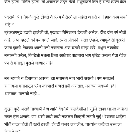
सैल झाला. मलिन झाला. ती अचानक उठून गेली. मधुराकडे तिनं हे शल्य व्यक्त केलं.
पदराची पिन नेमकी कुठे टोचते ते प्रिय मैत्रिणीला माहीत असते ना ! ह्यात काय वावगे
आहे ?
ब्रेकअपमुळे हळवी झालेली ती, एखाद्या निमित्तावर टेकली असेल. दीड दोन वर्षं मोठी
आहे, लग्न म्हटले की वय गणले जाते. त्यात लोकांनी सतत छेडले. त्यामुळे ती दुखरी
जागा झाली. रेवाच्या ध्यानी मनी नसताना असे घडले मात्र खरे. मधुरा नक्कीच
मध्यस्थी करेल, व्हिडिओ मधला तिला आक्षेपार्ह वाटणारा भाग एडिट करून घेता येईल,
पण ते मनातून पुसले जाणार नाही.
मन म्हणजे न दिसणारा अवयव. ह्या मनामध्ये मान भारी असतो ! पण मनातलं
सांगायला मनापासून प्रेम करणारी माणसं हवी असतात, मनाच्या जवळची हवी
असतात. मानाची नाही…
कुठून कुठे असते नात्यांची वीण आणि वेदनेची सलदेखील ! सुईने टाका घालत कशिदा
तयार होत असतो. पण अशी कधी कधी नकळत जिव्हारी लागते सुई ! रेवाच्या आईला
भीती वाटत होती ती खरी ठरली .शेवटी नजर लागलीच. नात्यांचा कशिदा उसवला
गेला हे खरे.