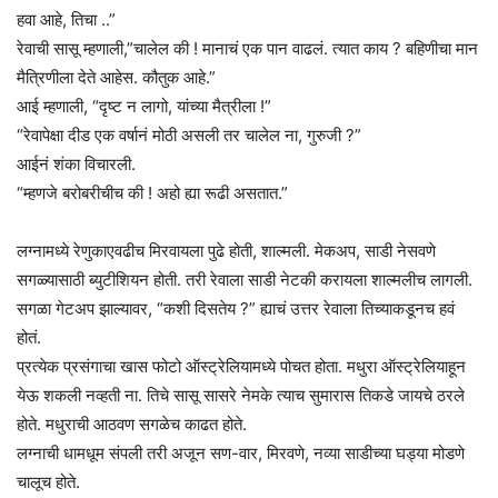
हवा आहे, तिचा ..”
रेवाची सासू म्हणाली,”चालेल की ! मानाचं एक पान वाढलं. त्यात काय ? बहिणीचा मान
मैत्रिणीला देते आहेस. कौतुक आहे.”
आई म्हणाली, “दृष्ट न लागो, यांच्या मैत्रीला !”
“रेवापेक्षा दीड एक वर्षानं मोठी असली तर चालेल ना, गुरुजी ?”
आईनं शंका विचारली.
“म्हणजे बरोबरीचीच की ! अहो ह्या रूढी असतात.”
लग्नामध्ये रेणुकाएवढीच मिरवायला पुढे होती, शाल्मली. मेकअप, साडी नेसवणे
सगळ्यासाठी ब्युटीशियन होती. तरी रेवाला साडी नेटकी करायला शाल्मलीच लागली.
सगळा गेटअप झाल्यावर, “कशी दिसतेय ?” ह्याचं उत्तर रेवाला तिच्याकडूनच हवं
होतं.
प्रत्येक प्रसंगाचा खास फोटो ऑस्ट्रेलियामध्ये पोचत होता. मधुरा ऑस्ट्रेलियाहून
येऊ शकली नव्हती ना. तिचे सासू सासरे नेमके त्याच सुमारास तिकडे जायचे ठरले
होते. मधुराची आठवण सगळेच काढत होते.
लग्नाची धामधूम संपली तरी अजून सण-वार, मिरवणे, नव्या साडीच्या घड्या मोडणे
चालूच होते.