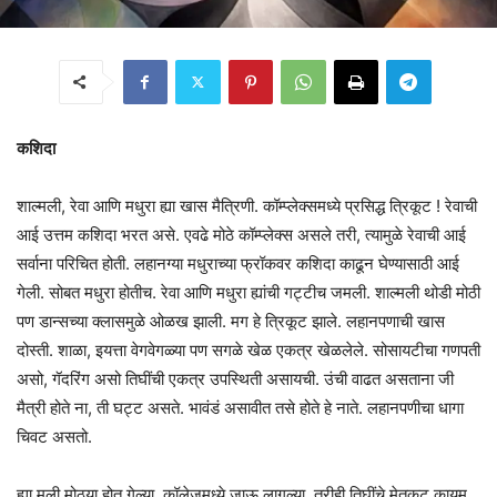
कशिदा
शाल्मली, रेवा आणि मधुरा ह्या खास मैत्रिणी. कॉम्प्लेक्समध्ये प्रसिद्ध त्रिकूट ! रेवाची
आई उत्तम कशिदा भरत असे. एवढे मोठे कॉम्प्लेक्स असले तरी, त्यामुळे रेवाची आई
सर्वाना परिचित होती. लहानग्या मधुराच्या फ्रॉकवर कशिदा काढून घेण्यासाठी आई
गेली. सोबत मधुरा होतीच. रेवा आणि मधुरा ह्यांची गट्टीच जमली. शाल्मली थोडी मोठी
पण डान्सच्या क्लासमुळे ओळख झाली. मग हे त्रिकूट झाले. लहानपणाची खास
दोस्ती. शाळा, इयत्ता वेगवेगळ्या पण सगळे खेळ एकत्र खेळलेले. सोसायटीचा गणपती
असो, गॅदरिंग असो तिघींची एकत्र उपस्थिती असायची. उंची वाढत असताना जी
मैत्री होते ना, ती घट्ट असते. भावंडं असावीत तसे होते हे नाते. लहानपणीचा धागा
चिवट असतो.
ह्या मुली मोठ्या होत गेल्या. कॉलेजमध्ये जाऊ लागल्या. तरीही तिघींचे मेतकूट कायम.