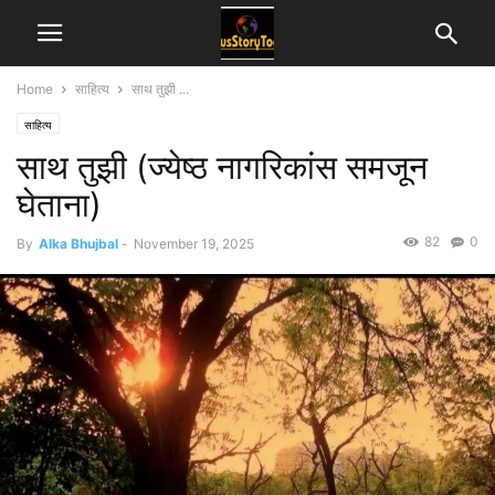
Home
साहित्य
साथ तुझी ...
साहित्य
साथ तुझी (ज्येष्ठ नागरिकांस समजून
घेताना)
82
0
By
Alka Bhujbal
-
November 19, 2025