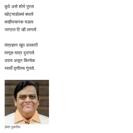
कुठे असे शोभे पुरता
खोट्याडोळ्यां बघतो
काहीभयानक घडता
जाग्रत टि व्ही लागतो
तंत्रज्ञान खूप उपकारी
माणूस मात्र दुभंगतो
उपाय असून कित्येक
स्वर्थी वृत्तीतच गुंततो.
हेमंत मुसरीफ