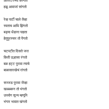
ऑपरेटरच्या कानांत
हळू आवाजां सांगतो
रेव्ह पार्टी चाले तेंव्हा
स्वताच आधि झिंगतो
बड्या धेंडाना पाहता
हेतुपुरस्सर तो पेंगतो
चटपटीत दिसते जरा
किती उल्हासा रंगतो
बळ हट्ट पुरावा त्याचे
बाळासारखेचं रांगतो
सज्जड पुरावा जेंव्हा
खळ्ळ्कन तो भंगतो
उपयोग शून्य म्हणूनि
भंगार भावात खंगतो