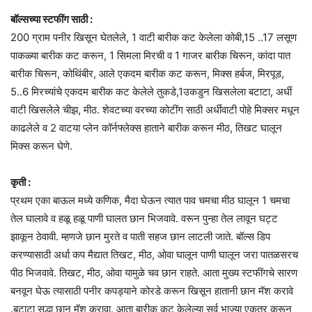
बॉल्सच्या स्टफींग साठी :
200 ग्राम पनीर खिसून घेतलेले, 1 वाटी बारीक कट केलेला कोबी,15 ..17 लसूण
पाकळ्या बारीक कट करून, 1 सिमला मिरची व 1 गाजर बारीक चिरून, कांदा पात
बारीक चिरून, कोथिंबीर, आले एकदम बारीक कट करून, मिक्स हर्बज, मिरपूड,
5..6 मिरच्यांचे एकदम बारीक कट केलेले तुकडे,1उकडुन खिसलेला बटाटा, अर्धी
वाटी खिसलेले चीझ, मीठ. शेवटच्या वरच्या कोटींग साठी अर्धीवाटी पोहे मिक्सर मधून
काढलेले व 2 वाटया प्लेन कॉर्नफ्लेक्स हाताने बारीक करून मीठ, तिखट घालून
मिक्स करून घेणे.
कृती :
प्रथम एका बाऊल मध्ये कणिक, मैदा घेऊन त्यात पाव चमचा मीठ घालून 1 चमचा
तेल घालावे व हळू हळू पाणी घालत छान भिजवावे. वरून पुन्हा तेल लावून घट्ट
झाकून ठेवावी. म्हणजे छान मुरते व पाती सहज छान लाटली जाते. बॉल्स डिप
करण्यासाठी अर्धा कप मैद्यात तिखट, मीठ, ओवा घालून पाणी घालून जरा पातळसरच
पीठ भिजवावे. तिखट, मीठ, ओवा यामुळे चव छान राहते. आता मुख्य स्टफींगचे सारण
बनवून घेऊ त्यासाठी पनीर कपड्याने कोरडे करून खिसून हातानी छान मॅश करावे
.बटाटा सुद्धा छान मॅश करावा. आता बारीक कट केलेल्या सर्व भाज्या एकत्र करून