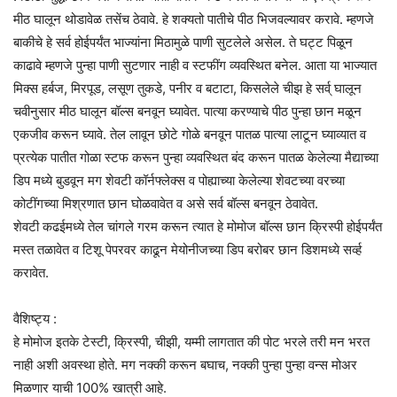
मीठ घालून थोडावेळ तसेंच ठेवावे. हे शक्यतो पातीचे पीठ भिजवल्यावर करावे. म्हणजे
बाकीचे हे सर्व होईपर्यंत भाज्यांना मिठामुळे पाणी सुटलेले असेल. ते घट्ट पिळून
काढावे म्हणजे पुन्हा पाणी सुटणार नाही व स्टफींग व्यवस्थित बनेल. आता या भाज्यात
मिक्स हर्बज, मिरपूड, लसूण तुकडे, पनीर व बटाटा, किसलेले चीझ हे सर्व् घालून
चवीनुसार मीठ घालून बॉल्स बनवून घ्यावेत. पात्या करण्याचे पीठ पुन्हा छान मळून
एकजीव करून घ्यावे. तेल लावून छोटे गोळे बनवून पातळ पात्या लाटून घ्याव्यात व
प्रत्येक पातीत गोळा स्टफ करून पुन्हा व्यवस्थित बंद करून पातळ केलेल्या मैद्याच्या
डिप मध्ये बुडवून मग शेवटी कॉर्नफ्लेक्स व पोह्याच्या केलेल्या शेवटच्या वरच्या
कोटींगच्या मिश्रणात छान घोळवावेत व असे सर्व बॉल्स बनवून ठेवावेत.
शेवटी कढईमध्ये तेल चांगले गरम करून त्यात हे मोमोज बॉल्स छान क्रिस्पी होईपर्यंत
मस्त तळावेत व टिशू पेपरवर काढून मेयोनीजच्या डिप बरोबर छान डिशमध्ये सर्व्ह
करावेत.
वैशिष्ट्य :
हे मोमोज इतके टेस्टी, क्रिस्पी, चीझी, यम्मी लागतात की पोट भरले तरी मन भरत
नाही अशी अवस्था होते. मग नक्की करून बघाच, नक्की पुन्हा पुन्हा वन्स मोअर
मिळणार याची 100% खात्री आहे.