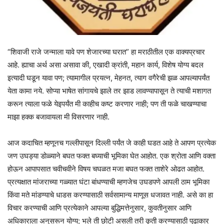
“शिवाजी राजे जन्माला यावे पण शेजारच्या घरात” हा मराठीतील एक वाक्यप्रचार
आहे. ह्याचा अर्थ असा असावा की, एखादी क्रांती, महान कार्य, विशेष योग्य बदल
इत्यादी घडून यावा पण; त्यामागील प्रयत्न, मेहनत, त्याग वगैरेची झळ आपल्यापर्यंत
येता कामा नये. सोप्या भाषेत सांगायचे झाले तर झाड लावण्यापासून ते त्याची मशागत
करून त्याला फळे येइपर्यंत मी काहीच कष्ट करणार नाही; पण ती फळे चाखण्याचा
माझा हक्क बजावायला मी विसरणार नाही.
आज कदाचित म्हणूनच गल्लीपासून दिल्ली पर्यंत जे काही घडत आहे ते आपण प्रत्येक
जण उघड्या डोळ्याने बघत फक्त बघ्याची भूमिका घेत आहोत. एक श्रोता आणि वक्ता
होऊन आपापसात चवीचवीने विषय चघळत मजा बघत फक्त ताशेरे ओढत आहोत.
प्रत्यक्षात मांजराच्या गळ्यात घंटा बांधण्याची म्हणजेच उघडपणे आपली ठाम भूमिका
किंवा मते मांडण्याचे धाडस करण्यासाठी सर्वसामान्य माणूस धजावत नाही. असे का हा
विचार करण्याची आणि प्रत्येकाने आपल्या बुद्धिमत्तेनुसार, कुवतीनुसार आणि
अधिकाराला अनुसरून योग्य; भले ती छोटी असली तरी कृती करण्यासाठी पुढाकार