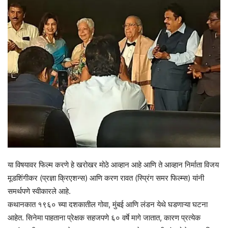
या विषयावर फिल्म करणे हे खरोखर मोठे आव्हान आहे आणि ते आव्हान निर्माता विजय
मूडशिंगीकर (प्रज्ञा क्रिएशन्स) आणि करण रावत (स्प्रिंग समर फिल्म्स) यांनी
समर्थपणे स्वीकारले आहे.
कथानकात १९६० च्या दशकातील गोवा, मुंबई आणि लंडन येथे घडणाऱ्या घटना
आहेत. सिनेमा पाहताना प्रेक्षक सहजपणे ६० वर्षे मागे जातात, कारण प्रत्येक