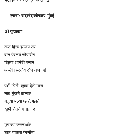
भेटावया वावराला (तो आला…)
— रचना : सदानंद खोपकर. मुंबई
3) कृतज्ञता
कसं हिरवं झालंय रान
वान पेरलयं सोयाबीन
मोठ्या आनंदी मनाने
आम्ही फिरतोय दोघे जण !१!
पक्षी “पेर्ते” व्हाचा देतो नारा
नाद गुंजते कानात
गड्या भल्या पहाटे पहाटे
खुषी होतसे मनात !२!
मृगाच्या उत्तरार्धात
घाट घातला पेरणीचा