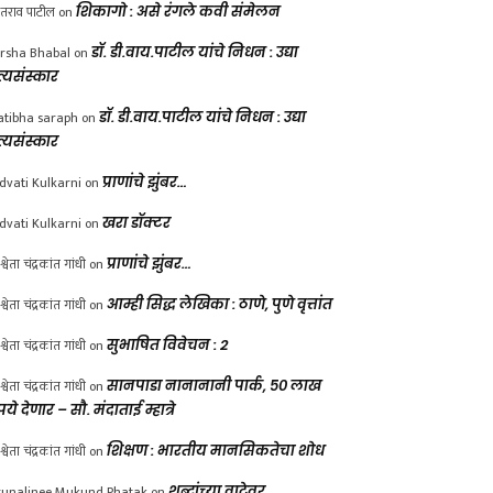
ंतराव पाटील
on
शिकागो : असे रंगले कवी संमेलन
rsha Bhabal
on
डॉ. डी.वाय.पाटील यांचे निधन : उद्या
त्यसंस्कार
atibha saraph
on
डॉ. डी.वाय.पाटील यांचे निधन : उद्या
त्यसंस्कार
dvati Kulkarni
on
प्राणांचे झुंबर…
dvati Kulkarni
on
खरा डॉक्टर
श्वेता चंद्रकांत गांधी
on
प्राणांचे झुंबर…
श्वेता चंद्रकांत गांधी
on
आम्ही सिद्ध लेखिका : ठाणे, पुणे वृत्तांत
श्वेता चंद्रकांत गांधी
on
सुभाषित विवेचन : 2
श्वेता चंद्रकांत गांधी
on
सानपाडा नानानानी पार्क, ५० लाख
पये देणार – सौ. मंदाताई म्हात्रे
श्वेता चंद्रकांत गांधी
on
शिक्षण : भारतीय मानसिकतेचा शोध
unalinee Mukund Phatak
on
शब्दांच्या वाटेवर….