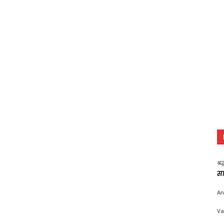
श्र
सा
An
Va