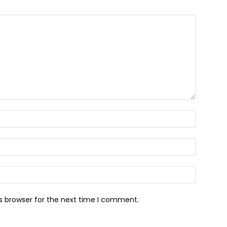
Name:*
Email:*
Website:
s browser for the next time I comment.