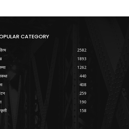
OPULAR CATEGORY
हित्य
2582
ख
1893
तम्या
1262
शकथा
440
ला
408
्यटन
259
वा
190
्कृती
158