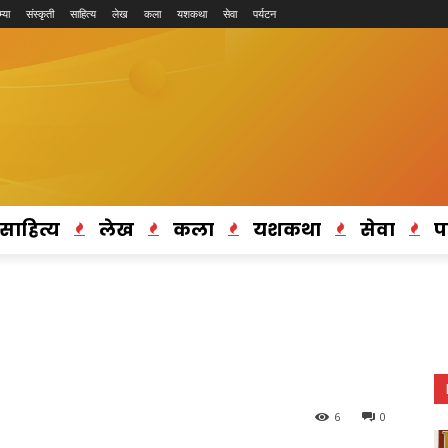
्या
संस्कृती
साहित्य
लेख
कला
यशकथा
सेवा
पर्यटन
साहित्य
लेख
कला
यशकथा
सेवा
प
6
0