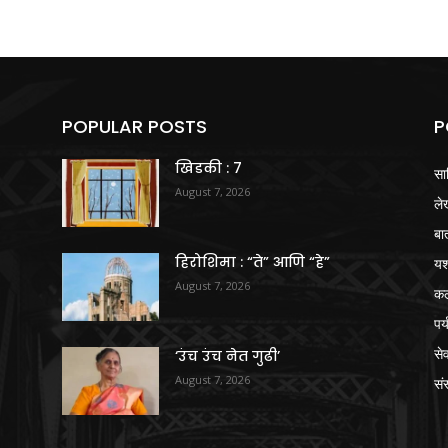
POPULAR POSTS
P
खिडकी : 7
सा
August 7, 2026
ले
बा
हिरोशिमा : “ते” आणि “हे”
य
August 7, 2026
क
पर
से
‘उंच उंच नेत गुढी’
August 7, 2026
संस