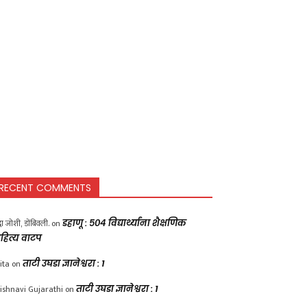
RECENT COMMENTS
द्धा जोशी, डोंबिवली.
on
डहाणू : ५०४ विद्यार्थ्यांना शैक्षणिक
हित्य वाटप
ita
on
ताटी उघडा ज्ञानेश्वरा : 1
ishnavi Gujarathi
on
ताटी उघडा ज्ञानेश्वरा : 1