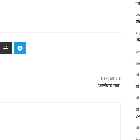
वस
Va
अं
Pr
अं
Ve
Ve
सौ 
Next article
“आनंदाचं गाव”
सौ 
सौ 
सौ 
रु
सौ 
Mr