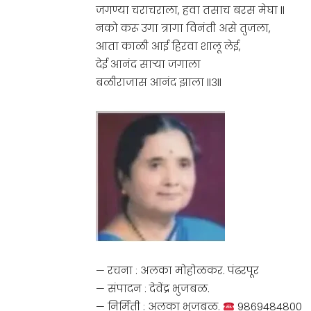
जगण्या चराचराला, हवा तसाच बरस मेघा ll
नको करू उगा त्रागा विनंती असे तुजला,
आता काळी आई हिरवा शालू लेई,
देई आनंद साऱ्या जगाला
बळीराजास आनंद झाला ll३ll
— रचना : अलका मोहोळकर. पंढरपूर
— संपादन : देवेंद्र भुजबळ.
— निर्मिती : अलका भुजबळ.
9869484800