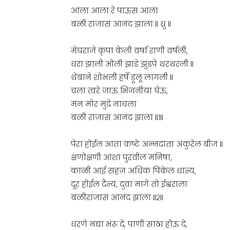
आला आला रे पाऊस आला
बळी राजास आनंद झाला ll ध्रु ll
मेघराजे कृपा केली वर्षा राणी वर्षली,
धरा झाली ओली झाडे झुडपे थरथरली ll
थेंबाने शोभली हर्षे डूलू लागली ll
चला त्वरे जाऊ भिजनीया घेऊ,
मन मोर मुदे नाचला
बळी राजास आनंद झाला ll१ll
पेरा होईल आता कष्टे अन्नदाता अंकुरेल बीज ll
क्षणोक्षणी आशा पुरवील मनिषा,
काळी आई सहज अधिक पिकेल धान्य,
दूर होईल दैन्य, दुवा मागे तो ईश्वराला
बळीराजास आनंद झाला ll२ll
धरणे नद्या भरू दे, पाणी साठा होऊ दे,