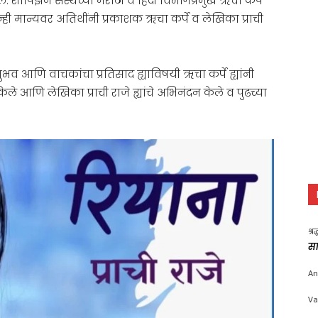
. शाॅपिझन संस्थेच्या मराठी व हिंदी विभागप्रमुख ऋचा कर्पे
ोन्ही मान्यवर अतिथींनी प्रकाशक ऋचा कर्पे व लेखिका प्राची
नुभव आणि वाचकांचा प्रतिसाद ह्याविषयी ऋचा कर्पे ह्यांनी
केले आणि लेखिका प्राची राजे ह्यांचे अभिनंदन केले व पुढच्या
श्र
सा
An
Va