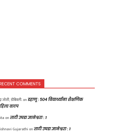
RECENT COMMENTS
द्धा जोशी, डोंबिवली.
on
डहाणू : ५०४ विद्यार्थ्यांना शैक्षणिक
हित्य वाटप
ita
on
ताटी उघडा ज्ञानेश्वरा : 1
ishnavi Gujarathi
on
ताटी उघडा ज्ञानेश्वरा : 1