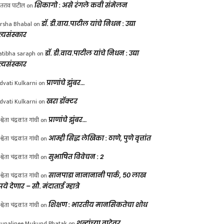
ंतराव पाटील
on
शिकागो : असे रंगले कवी संमेलन
rsha Bhabal
on
डॉ. डी.वाय.पाटील यांचे निधन : उद्या
त्यसंस्कार
atibha saraph
on
डॉ. डी.वाय.पाटील यांचे निधन : उद्या
त्यसंस्कार
dvati Kulkarni
on
प्राणांचे झुंबर…
dvati Kulkarni
on
खरा डॉक्टर
श्वेता चंद्रकांत गांधी
on
प्राणांचे झुंबर…
श्वेता चंद्रकांत गांधी
on
आम्ही सिद्ध लेखिका : ठाणे, पुणे वृत्तांत
श्वेता चंद्रकांत गांधी
on
सुभाषित विवेचन : 2
श्वेता चंद्रकांत गांधी
on
सानपाडा नानानानी पार्क, ५० लाख
पये देणार – सौ. मंदाताई म्हात्रे
श्वेता चंद्रकांत गांधी
on
शिक्षण : भारतीय मानसिकतेचा शोध
unalinee Mukund Phatak
on
शब्दांच्या वाटेवर….