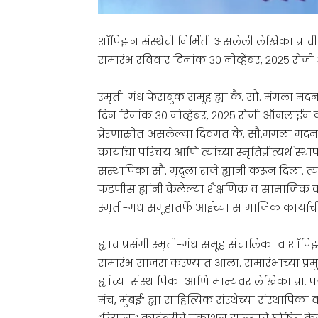
शाॅपिझन संस्थेची निर्मिती असलेली लेखिका प्राची
समारंभ रविवार दिनांक ३० नोव्हेंबर, २०२५ रोज
स्मृती-गंध फेसबुक समूह ह्या कै. सौ. मंगला मदन
दिन दिनांक ३० नोव्हेंबर, २०२५ रोजी ऑनलाईन क
प्रेरणास्रोत असलेल्या दिवंगत कै. सौ.मंगला मदन 
कार्याचा परिचय आणि त्यांच्या स्मृतिप्रीत्यर्थ स्थ
संस्थापिका सौ. मृदुला राजे ह्यांनी करून दिला
फडणीस ह्यांनी केलेल्या शैक्षणिक व सामाजिक 
स्मृती-गंध समूहातर्फे आईच्या सामाजिक कार्याची 
ह्याच प्रसंगी स्मृती-गंध समूह संचालिका व शाॅपि
समारंभ साजरा करण्यात आला. समारंभाच्या प्रम
ह्यांच्या संस्थापिका आणि मान्यवर लेखिका प्रा.
मंच, मुंबई” ह्या साहित्यिक संस्थेच्या संस्थापिका व 