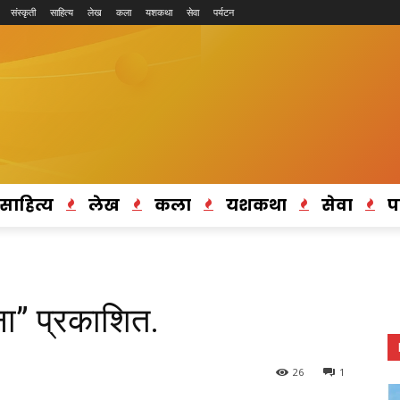
संस्कृती
साहित्य
लेख
कला
यशकथा
सेवा
पर्यटन
साहित्य
लेख
कला
यशकथा
सेवा
प
ाना” प्रकाशित.
26
1