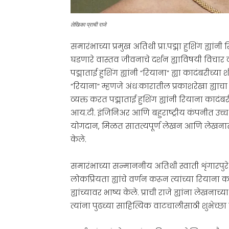
लेखिका प्राची राजे
समारंभाच्या प्रमुख अतिथी प्रा.पद्मा हुशिंग ह्
घडणारे वास्तव जीवनाचे दर्शन ह्याविषयी विचार व
पद्माताई हुशिंग ह्यांनी “रियाना” ह्या कादंबरीच्या
“रियाना” म्हणजे अंधःकारातील प्रकाशरेखा ह्याचा
व्यक्त करत पद्माताई हुशिंग ह्यांनी रियाना कादंब
आय.टी. इंजिनिअर आणि बहुराष्ट्रीय कंपनीत उच्च
योगदान, मिळत सातत्यपूर्ण लेखन आणि लेखनाती
केले.
समारंभाच्या सन्माननीय अतिथी स्वाती शृंगारपुरे ह
लोकप्रियता ह्यांचे वर्णन करून त्यांच्या रि
ह्यांच्यावर भाष्य केले. प्राची राजे ह्यांना लेखनाच्य
त्यांना पुढच्या साहित्यिक वाटचालीसाठी शुभेच्छा 