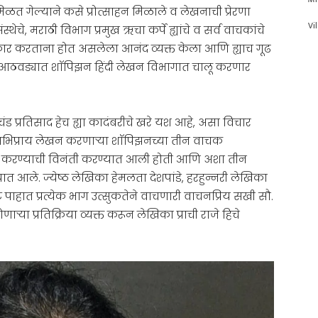
िळत गेल्याने कसे प्रोत्साहन मिळाले व लेखनाची प्रेरणा
Vi
ेचे, मराठी विभाग प्रमुख ऋचा कर्पे ह्यांचे व सर्व वाचकांचे
ार करताना होत असलेला आनंद व्यक्त केला आणि ह्याच गूढ
ाच आठवड्यात शाॅपिझन हिंदी लेखन विभागात चालू करणार
ंड प्रतिसाद हेच ह्या कादंबरीचे खरे यश आहे, असा विचार
 अभिप्राय लेखन करणाऱ्या शाॅपिझनच्या तीन वाचक
क्त करण्याची विनंती करण्यात आली होती आणि अशा तीन
त आले. ज्येष्ठ लेखिका हेमलता देशपांडे, हरहुन्नरी लेखिका
ाहात प्रत्येक भाग उत्सुकतेने वाचणारी वाचनप्रिय सखी सौ.
ाऱ्या प्रतिक्रिया व्यक्त करून लेखिका प्राची राजे हिचे