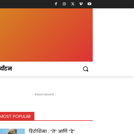
र्यटन
- Advertisment -
MOST POPULAR
हिरोशिमा : “ते” आणि “हे”