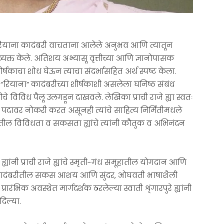
यांनी रियाना कादंबरी वाचताना आलेले अनुभव आणि त्यातून
्यक्त केले. अतिशय अभ्यासू वृत्तीच्या आणि ज्ञानोपासक
 शीर्षकाचा शोध घेऊन त्याचा संदर्भासहित अर्थ स्पष्ट केला.
 “रियाना” कादंबरीच्या शीर्षकाशी असलेला घनिष्ठ संबंध
रीचे विविध पैलू उलगडून दाखवले. लेखिका प्राची राजे ह्या स्वतः
 पदावर नोकरी करत असूनही त्यांचे साहित्य निर्मितीमधले
ल विविधता व सकसता ह्यांचे त्यांनी कौतुक व अभिनंदन
्यांनी प्राची राजे ह्यांचे स्मृती-गंध समूहातील योगदान आणि
याना कादंबरीतील सकस आशय आणि सुंदर, ओघवती भाषाशैली
ा प्रारंभिक अवस्थेत मार्गदर्शक ठरलेल्या स्वाती शृंगारपुरे ह्यांनी
दिल्या.