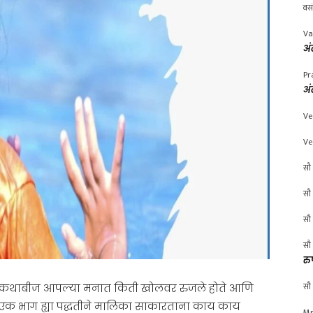
वस
Va
अं
Pr
अं
Ve
Ve
सौ 
सौ 
सौ 
सौ 
रु
सौ 
दंबरीचे कथाबीज आपल्या मनात किती खोलवर रुजले होते आणि
ाला एक भाग ह्या पद्धतीने मालिका साकारताना काय काय
Mr