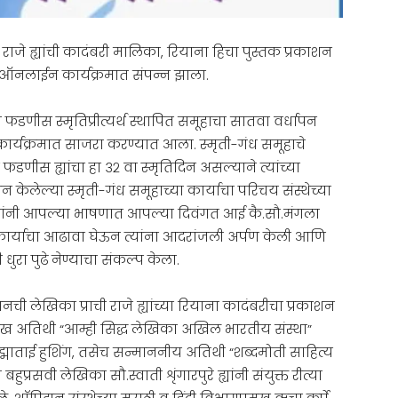
 राजे ह्यांची कादंबरी मालिका, रियाना हिचा पुस्तक प्रकाशन
ी ऑनलाईन कार्यक्रमात संपन्न झाला.
 फडणीस स्मृतिप्रीत्यर्थ स्थापित समूहाचा सातवा वर्धापन
ार्यक्रमात साजरा करण्यात आला. स्मृती-गंध समूहाचे
फडणीस ह्यांचा हा ३२ वा स्मृतिदिन असल्याने त्यांच्या
ापन केलेल्या स्मृती-गंध समूहाच्या कार्याचा परिचय संस्थेच्या
. त्यांनी आपल्या भाषणात आपल्या दिवंगत आई कै.सौ.मंगला
कार्याचा आढावा घेऊन त्यांना आदरांजली अर्पण केली आणि
धुरा पुढे नेण्याचा संकल्प केला.
झनची लेखिका प्राची राजे ह्यांच्या रियाना कादंबरीचा प्रकाशन
ुख अतिथी “आम्ही सिद्ध लेखिका अखिल भारतीय संस्था”
 पद्माताई हुशिंग, तसेच सन्माननीय अतिथी “शब्दमोती साहित्य
बहुप्रसवी लेखिका सौ.स्वाती शृंगारपुरे ह्यांनी संयुक्त रीत्या