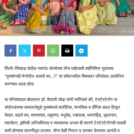
पिंपरी–चिंचवड येथील स्वानंद संस्थेच्या रौप्य महोत्सवी वर्षानिमित्त नुकताच
“पुरुषांनाही मेनोपॉज असतो का…?” या संवेदनशील विषयावर परिसंवाद आयोजित
करण्यात आला होता.
या परिसंवादात बोलताना डॉ. वैशाली लोढा यांनी सांगितले की, टेस्टेस्टेरॉन या
संप्रेरकाच्या कमतरतेमुळे पुरुषांमध्ये शारीरिक, मानसिक व लैंगिक बदल दिसून
येतात. वाढते वय, ताणतणाव, लठ्ठपणा, मधुमेह, रक्तदाब, थायरॉईड, धूम्रपान,
मद्यसेवन, झोपेची अनियमितता व व्यायामाचा अभाव ही कारणे टेस्टेस्टेरॉनची पातळी
कमी होण्यास कारणीभूत ठरतात. योग्य वेळी निदान व उपचार केल्यास आनंदी व