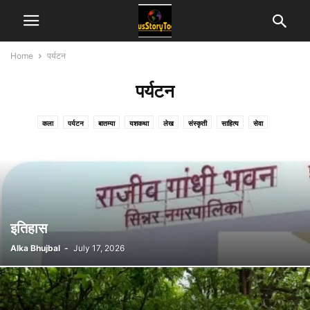
Home
पर्यटन
पर्यटन
कला
पर्यटन
बातम्या
यशकथा
लेख
संस्कृती
साहित्य
सेवा
इतिहास
Alka Bhujbal
-
July 17, 2026