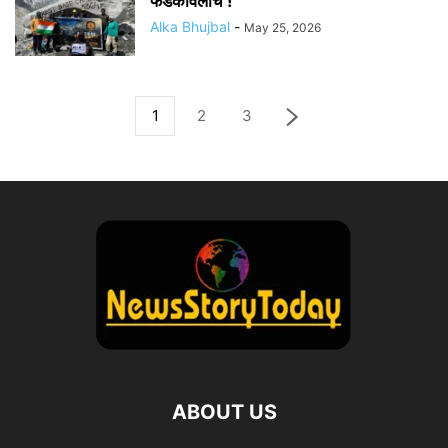
फडकावलाच !
Alka Bhujbal
-
May 25, 2026
1
2
3
ABOUT US