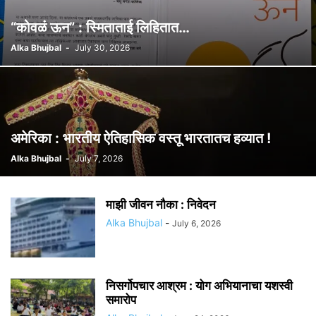
“कोवळं ऊन” : स्मिताताई लिहितात…
Alka Bhujbal
-
July 30, 2026
अमेरिका : भारतीय ऐतिहासिक वस्तू भारतातच हव्यात !
Alka Bhujbal
-
July 7, 2026
माझी जीवन नौका : निवेदन
Alka Bhujbal
-
July 6, 2026
निसर्गोपचार आश्रम : योग अभियानाचा यशस्वी
समारोप