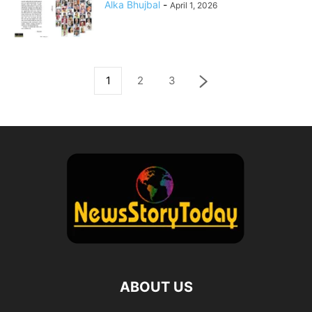
Alka Bhujbal
-
April 1, 2026
1
2
3
ABOUT US