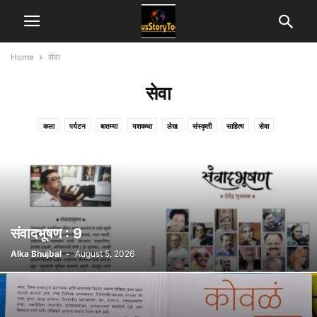
Home
सेवा
सेवा
कला
पर्यटन
बातम्या
यशकथा
लेख
संस्कृती
साहित्य
सेवा
संवादभूषण : 9
Alka Bhujbal
-
August 5, 2026