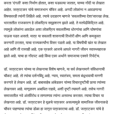
करता ‘दंगली’ कशा निर्माण होतात, कशा घडवल्या जातात, याच्या नोंदी या लेखात
आहेत. जत्राटकर यांचे समाजभान चौफेर आहे. अगदी लोकांना न आवडणाऱ्या
विषयावरही त्यांनी लिहिले आहे. त्याचे उदाहरण म्हणजे ‘सवलतीच्या देशा’सारखा लेख.
भारतातील राजकारण हे लोकप्रिय समूहशरण झाले आहे. ते मतपेढीकेंद्रित आहे.
त्यामुळे लोकांना आवडेल अशा लोकप्रिय सवलतींच्या धोरणांचा आणि घोषणांचा
पाऊस पडत असतो. मात्र या सवलती शासनाची तिजोरी क्षीण आणि कमकुवत
करणारी ठरतात, याचा राज्यकर्त्यांना विसर पडतो आहे. या विषयीची खंत या लेखात
आहे आणि ती रास्तही आहे. एक प्रकारे आजचे आपले नागरी जीवन स्वास्थ्यहारक
झाले आहे. याचा हा नोंदपट आहे किंवा एका अर्थाने समाजाचा एक्सरे रिपोर्टच.
डॉ. जत्राटकर यांच्या या लेखनाचा विशेष म्हणजे, या सर्व लेखनामागे संविधानाची
चौकट आहे. तो त्यांचा दर्शनबिंदू आहे. न्याय, स्वातंत्र्य, समता बंधूभावाची मागणी
करणारे हे लेखन आहे. डॉ. बाबासाहेब आंबेडकर यांच्या विचारदृष्टीची छाया त्यांच्या
लेखनावर आहे. माणूसपण अबाधित राहावे, अशी दृष्टी त्यामागे आहे. तसेच नागरी
समाजातील नवे अंतर्विरोध व ताणतणाव त्यांना अस्वस्थ करतात. त्याचा विचार या
लेखनात आहे. डॉ. जत्राटकर हे मूळचे पत्रकार असल्यामुळे सामाजिक जीवनाकडे
चौफर पाहण्याचा त्यांचा डोळा हा जागृत पत्रकाराचा आहे. डॉ. जत्राटकर यांचे हे