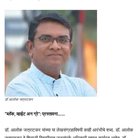
डॉ आलोक जत्राटकर
“ब्लॅक, व्हाईट अन ग्रे”: प्रस्तावना……
डॉ. आलोक जत्राटकर यांच्या या लेखसंग्रहाविषयी काही आरंभीचे शब्द. डॉ. आलोक
जत्राटकर हे शिवाजी विद्यापीठात जनसंपर्क अधिकारी म्हणून कार्यरत आहेत. डॉ.