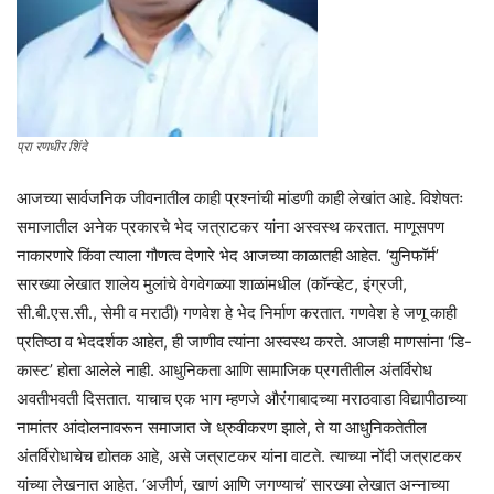
प्रा रणधीर शिंदे
आजच्या सार्वजनिक जीवनातील काही प्रश्नांची मांडणी काही लेखांत आहे. विशेषतः
समाजातील अनेक प्रकारचे भेद जत्राटकर यांना अस्वस्थ करतात. माणूसपण
नाकारणारे किंवा त्याला गौणत्व देणारे भेद आजच्या काळातही आहेत. ‘युनिफॉर्म’
सारख्या लेखात शालेय मुलांचे वेगवेगळ्या शाळांमधील (कॉन्व्हेट, इंग्रजी,
सी.बी.एस.सी., सेमी व मराठी) गणवेश हे भेद निर्माण करतात. गणवेश हे जणू काही
प्रतिष्ठा व भेददर्शक आहेत, ही जाणीव त्यांना अस्वस्थ करते. आजही माणसांना ‘डि-
कास्ट’ होता आलेले नाही. आधुनिकता आणि सामाजिक प्रगतीतील अंतर्विरोध
अवतीभवती दिसतात. याचाच एक भाग म्हणजे औरंगाबादच्या मराठवाडा विद्यापीठाच्या
नामांतर आंदोलनावरून समाजात जे ध्रुवीकरण झाले, ते या आधुनिकतेतील
अंतर्विरोधाचेच द्योतक आहे, असे जत्राटकर यांना वाटते. त्याच्या नोंदी जत्राटकर
यांच्या लेखनात आहेत. ‘अजीर्ण, खाणं आणि जगण्याचं’ सारख्या लेखात अन्नाच्या