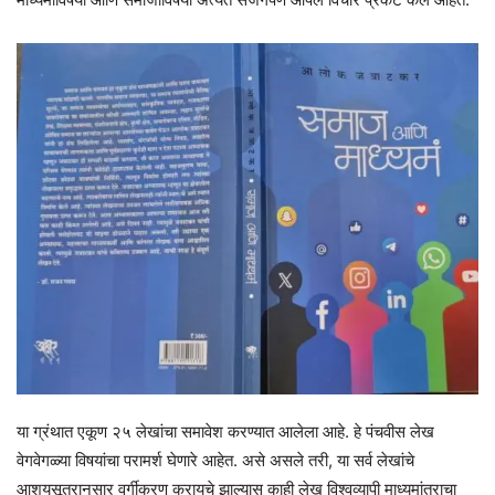
या ग्रंथात एकूण २५ लेखांचा समावेश करण्यात आलेला आहे. हे पंचवीस लेख
वेगवेगळ्या विषयांचा परामर्श घेणारे आहेत. असे असले तरी, या सर्व लेखांचे
आशयसूत्रानुसार वर्गीकरण करायचे झाल्यास काही लेख विश्वव्यापी माध्यमांतराचा