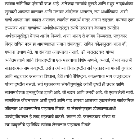
त्यांच्या सांगितिक प्रेमाची साक्ष आहे. अनेकदा गाण्यांचे मुखडे आणि मधुर नादबंधांच्या
सुरावटी आपल्या कानावर आणि मनावर आंदोलत असतात, त्या अर्थाशिवाय. अशी
गाणी आपला माग काढत असतात. त्यातील शब्दार्थ मात्र अनाम राहतात. वयाच्या एका
टप्प्यावर अशा गाण्यांच्या अर्थशोधयात्रेतून त्याचे उत्खनन केल्यास त्यातील
अर्थसमजुतीतून वेगळा आनंद मिळतो. असा आनंद ते कायम मिळवतात. पत्रकार
मित्र सचिन परब हा आमच्यातला समान संवाददुवा. सचिन कोल्हापुरात आला की,
गप्पांना उधाण येते. या संवादात आडपडदा नसतो. डॉ. जत्राटकर यांच्या
व्यक्तिमत्त्वाचे आणि विचारदृष्टीचा एक महत्त्वाचा विशेष म्हणजे, व्यक्ती, विचारांबद्दलची
सकारात्मक समन्वयदृष्टी. तसेच त्यांच्या विचारदृष्टीत सर्व प्रकारच्या मानवी गुणांवर
आणि सद्भावावर असणारा विश्वास, हेही त्यांचे वैशिष्ट्य. वगळण्याचा भाग जत्राटकर
यांच्या दृष्टीत नसतो. सर्व प्रकारच्या संगतीगुणांमुळे त्यांची दृष्टी ही उदार आणि
सर्वसमावेशक इन्क्लुजिव्ह झाली आहे. ती उदार आणि उमदी आहे. ती एकारलेली नाही.
सामाजिक जीवनाबद्दल अशी दृष्टी आणि गाढ आस्था आजच्या एकारलेल्या सार्वजनिक
जीवनात अभावरूपानेच पाहायला मिळते. या लेखसंग्रहात डोकावण्याआधी
पार्श्वभूमीदाखल हे शब्द महत्त्वाचे वाटले. कारण डॉ. जत्राटकर यांच्या या
स्वभावदृष्टीचे प्रतिबिंब त्यांच्या लेखानात पाहायला मिळते.