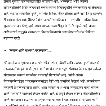
लेखन मुख्यत्वे समाजचिंतनशील स्वरूपाचे आहे. आत्मपरता आणि त्यांच्या
संवेदनशीलतेचे विशेष नोंदवणारे तसेच त्यांच्या विचारदृष्टीचे सम्यकचित्र या लेखनात
आहे. व्यापक सामाजिक दृष्टी, समतोल विवेक, चिंतनशीलता आणि सामाजिक हस्तक्षेप
ही त्यांच्या लेखनाची वैशिष्ट्ये होत. आपले सामाजिक व नागरी जीवन अधिकाधिक
सुखकारक व वर्धिष्णू व्हावे, अशा व्यापक तळमळीतून ते निर्माण झाले आहे. वाचक
आणि मराठी समूहाचे समाजभान विस्तारविण्यामध्ये अशा लेखनाचे मोल निश्चित
महत्त्वाचे ठरते.
“समाज आणि माध्यमं”: प्रस्तावना
….
डॉ. आलोक जत्राटकर हे अत्यंत संवेदनशील, विवेकी आणि स्वतंत्र दृष्टी असणारे
माध्यमकर्मी आहेत. या क्षेत्रात त्यांनी अत्यंत अभ्यासपूर्ण संशोधन केले असून त्यांच्या
संशोधनास व्यापक पातळीवर मान्यताही मिळालेली आहे. त्यांनी अनेक
नियतकालिकांतून व प्रसारमाध्यमांतून विविधांगी कामगिरी केलेली आहे. स्तंभलेखक
म्हणूनही ते मान्यताप्राप्त आहेत. अशा व्यासंगी व अभ्यासू जत्राटकर यांनी ‘समाज
आणि माध्यम’ हे महत्त्वाचे लेखन केलेले आहे. हे संपूर्ण लेखन त्यांच्या चिंतनशीलतेचा
आणि समाजभान बाळगणाऱ्या पत्रकाराचा प्रत्यय देतात. त्यांच्या या ग्रंथात त्यांनी
माध्यमांविषयी आणि समाजाविषयी अत्यंत सजगपणे आपले विचार प्रकट केले आहेत.