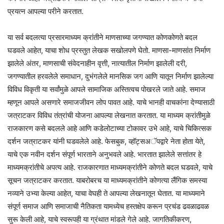
प्रयत्न आपल्या परीने करतात.
या सर्व बदलत्या प्रसारमाध्यम क्रांतीने माणसाच्या जगण्यात कोणकोणते बदल
घडवले आहेत, याचा शोध प्रस्तुत लेखक सखोलपणे घेतो. माणसा-माणसांत निर्माण
झालेले अंतर, माणसाची संवेदनाहीन वृत्ती, नात्यातील निर्माण झालेली दरी,
जगण्यातील हरवलेले समाधान, दुभंगलेले मानसिक जग आणि यातून निर्माण झालेल्या
विविध विकृती या सर्वांमुळे आपले सामाजिक अस्तित्वच पोखरले जाते आहे. समाज
म्हणून आपले असणारे समाजजीवन लोप पावत आहे. याचे भानही वाचकांना देण्यासाठी
जत्राटकर विविध तंत्रांची योजना आपल्या लेखनात करतात. या माध्यम क्रांतीमुळे
राजकारण कसे बदलले आहे आणि कडेलोटाच्या टोकावर उभे आहे, याचे चिकित्सक
दर्शन जत्राटकर यांनी घडवलेले आहे. फेसबुक, व्हॉट्सअॅपद्वारे नेता होता येते,
याचे एक नवीन दर्शन संपूर्ण भारताने अनुभवले आहे. भारतात झालेले सत्तांतर हे
माध्यमक्रांतीचे अपत्य आहे. राजकारणात माध्यमक्रांतीने कोणते बदल घडवले, याचे
सूचन जत्राटकर करतात. याबरोबरच या माध्यमक्रांतीने कोणत्या लैंगिक समस्या
नव्याने उभ्या केल्या आहेत, याचा वेघही ते आपल्या लेखनातून घेतात. या माध्यमाने
संपूर्ण समाज आणि समाजाची नैतिकता यामध्येच हस्तक्षेप करून प्रचंड ढवळाढवळ
सुरू केली आहे, याचे स्वरूपही या ग्रंथात मांडले गेले आहे. जागतिकीकरण,