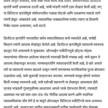
विशेष जागृत असतात, याची साक्ष त्यांचे सर्वच लेख देतात. संशोधनासाठी डिजीटल
क्रांती कशी उपकारक ठरली आहे, याची मांडणी त्यांनी एका लेखात केली आहे; पण,
या डिजिटल क्रांतीमुळे संशोधनातील गडबड घोटाळे आणि उथळपणा याकडे जाणे
त्यांनी हेतूतः थांबवलेले आहे. व्यावसायिक जबाबदारीच्या मर्यादा त्यांना या ठिकाणी
निर्बंध घालत असाव्यात, असे वाटते.
डिजीटल क्रांतीने भारतातील सर्वच व्यापारविश्वाला कसे व्यापलेले आहे, याचेही
चित्रण त्यांनी आपल्या लेखांतून केलेले आहे. डिजीटल क्रांतीमुळे व्यापाराचे स्वरूपच
बदलून गेले असल्याचे ते सुचवतात. ऑनलाईन मार्केटिंगमुळे छोट्या-मोठ्या
व्यापाऱ्यांच्या जीवनात आलेल्या संकटाचे स्वरूपही किती भयावह आहे. याचे सूचन ते
आपल्या लेखनातून करतात. माध्यमक्रांतीने व्यापारक्रांती केली आहे, हे खरे असले
तरी या व्यापाराचे स्वरूप बदलले असून त्यांनी माणसाच्या मानसिकतेचा पुरता बोजवारा
उडवलेला आहे, याचे सूचनही जत्राटकर करतात. माणसाचे वस्तूत होणारे रूपांतर
किती भयावह स्वरूपाचे आहे, याचे दर्शनही सहजपणे या लेखातून आपल्याला होते.
प्रचंड भांडवली गुंतवणुकीच्या आधारावर आपले जाळे देशभरात विणणे, त्यासाठी
आवश्यक त्या सर्व साम-दाम-दंड-भेद नीर्तीचा अवलंब करणे आणि स्थानिक
व्यावसायिकांचा जीव घेणे हे या संपूर्ण ऑनलाइन डिजिटल मार्केटिंगचे सत्य अस्वस्थ
करणारे आहे. जत्राटकर यातील साम्राज्यवादी वृत्तीचा सखोलपणे शोध घेण्याचा