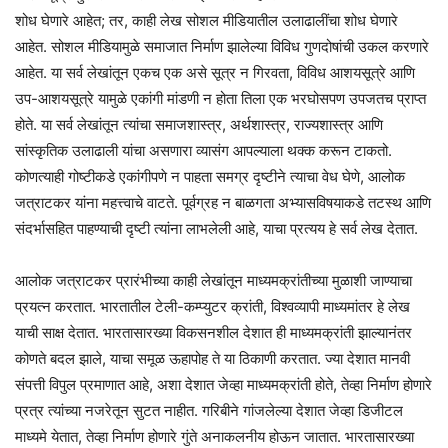
शोध घेणारे आहेत; तर, काही लेख सोशल मीडियातील उलाढालींचा शोध घेणारे
आहेत. सोशल मीडियामुळे समाजात निर्माण झालेल्या विविध गुणदोषांची उकल करणारे
आहेत. या सर्व लेखांतून एकच एक असे सूत्र न गिरवता, विविध आशयसूत्रे आणि
उप-आशयसूत्रे यामुळे एकांगी मांडणी न होता तिला एक भरघोसपण उपजतच प्राप्त
होते. या सर्व लेखांतून त्यांचा समाजशास्त्र, अर्थशास्त्र, राज्यशास्त्र आणि
सांस्कृतिक उलाढाली यांचा असणारा व्यासंग आपल्याला थक्क करून टाकतो.
कोणत्याही गोष्टीकडे एकांगीपणे न पाहता समग्र दृष्टीने त्याचा वेध घेणे, आलोक
जत्राटकर यांना महत्त्वाचे वाटते. पूर्वग्रह न बाळगता अभ्यासविषयाकडे तटस्थ आणि
संदर्भासहित पाहण्याची दृष्टी त्यांना लाभलेली आहे, याचा प्रत्यय हे सर्व लेख देतात.
आलोक जत्राटकर प्रारंभीच्या काही लेखांतून माध्यमक्रांतीच्या मुळाशी जाण्याचा
प्रयत्न करतात. भारतातील टेली-कम्प्युटर क्रांती, विश्वव्यापी माध्यमांतर हे लेख
याची साक्ष देतात. भारतासारख्या विकसनशील देशात ही माध्यमक्रांती झाल्यानंतर
कोणते बदल झाले, याचा समूळ ऊहापोह ते या ठिकाणी करतात. ज्या देशात मानवी
संपत्ती विपुल प्रमाणात आहे, अशा देशात जेव्हा माध्यमक्रांती होते, तेव्हा निर्माण होणारे
प्रत्र त्यांच्या नजरेतून सुटत नाहीत. गरिबीने गांजलेल्या देशात जेव्हा डिजीटल
माध्यमे येतात, तेव्हा निर्माण होणारे गुंते अनाकलनीय होऊन जातात. भारतासारख्या