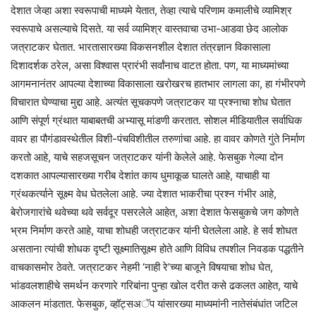
देशात जेव्हा अशा स्वरूपाची माध्यमे येतात, तेव्हा त्याचे परिणाम कमालीचे व्यामिश्र
स्वरूपाचे असल्याचे दिसते. या सर्व व्यामिश्र वास्तवाचा उभा-आडवा छेद आलोक
जत्राटकर घेतात. भारतासारख्या विकसनशील देशात तंत्रज्ञान विकासाला
दिशादर्शक ठरेल, असा विश्वास प्रारंभी सर्वांनाच वाटत होता. पण, या माध्यमांच्या
आगमनानंतर आपल्या देशाच्या विकासाला खरोखरच हातभार लागला का, हा गंभीरपणे
विचारात घेण्याचा मुद्दा आहे. अत्यंत सूचकपणे जत्राटकर या प्रश्नाचा शोध घेतात
आणि संपूर्ण ग्रंथात याबाबतची अभ्यासू मांडणी करतात. सोशल मीडियातील सर्वाधिक
वावर हा पौगंडावस्थेतील विशी-पंचविशीतील तरुणांचा आहे. हा वावर कोणते गुंते निर्माण
करतो आहे, याचे सहजसूचन जत्राटकर यांनी केलेले आहे. फेसबुक गेल्या दोन
दशकात आपल्यासारख्या गरीब देशांत काय धुमाकूळ घालते आहे, याचाही या
ग्रंथकर्त्याने सूक्ष्म वेध घेतलेला आहे. ज्या देशात भाकरीचा प्रश्न गंभीर आहे,
बेरोजगारांचे थवेच्या थवे सर्वदूर पसरलेले आहेत, अशा देशात फेसबुकचे जग कोणते
भ्रम निर्माण करते आहे, याचा शोधही जत्राटकर यांनी घेतलेला आहे. हे सर्व शोधत
असताना त्यांची शोधक दृष्टी सूक्ष्मातिसूक्ष्म होते आणि विविध तपशील निवडक पद्धतीने
वाचकासमोर ठेवते. जत्राटकर नेहमी ‘नाही रे’च्या बाजूने विषयाचा शोध घेत,
भांडवलशाहीचे समर्थन करणारे गरिबांना पुन्हा खोल दरीत कसे ढकलत आहेत, याचे
आकलन मांडतात. फेसबुक, व्हॉट्सअॅप यांसारख्या माध्यमांनी नातेसंबंधांत जटिल