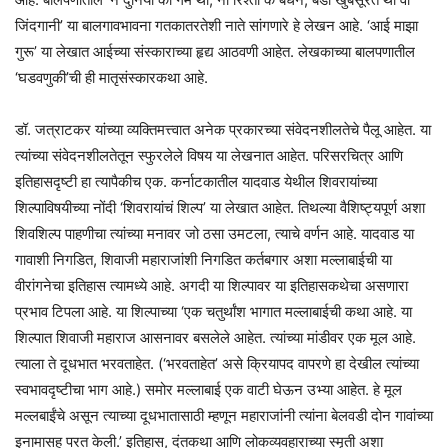
जिंदगानी’ या बालगावभावना गतकातरतेशी नाते सांगणारे हे लेखन आहे. ‘आई माझा
गुरू’ या लेखात आईच्या संस्काराच्या हृद्य आठवणी आहेत. लेखकाच्या बालपणातील
‘घडवणुकी’ची ही मातृसंस्कारकथा आहे.
डॉ. जत्राटकर यांच्या व्यक्तिमत्त्वात अनेक प्रकारच्या संवेदनशीलतेचे पैलू आहेत. या
त्यांच्या संवेदनशीलतेतून स्फुरलेले विषय या लेखनात आहेत. परिसरचित्र आणि
इतिहासदृष्टी हा त्यापैकीच एक. कर्नाटकातील यादवाड येथील शिवरायांच्या
शिल्पाविषयीच्या नोंदी ‘शिवरायांचं शिल्प’ या लेखात आहेत. तिथल्या वैशिष्ट्यपूर्ण अशा
शिवशिल्प पाहणीचा त्यांच्या मनावर जो ठसा उमटला, त्याचे वर्णन आहे. यादवाड या
गावाशी निगडित, शिवाजी महाराजांशी निगडित कर्तबगार अशा मल्लाबाईची या
वीरांगनेचा इतिहास त्यामध्ये आहे. अगदी या शिल्पावर या इतिहासकथेचा असणारा
प्रभाव टिपला आहे. या शिल्पाच्या ‘एक चतुर्थांश भागात मल्लाबाईची कथा आहे. या
शिल्पात शिवाजी महाराज आसनावर बसलेले आहेत. त्यांच्या मांडीवर एक मूल आहे.
त्याला ते दूधभात भरवताहेत. (‘भरवताहेत’ असे क्रियापद वापरणे हा देखील त्यांच्या
स्वभावदृष्टीचा भाग आहे.) समोर मल्लाबाई एक वाटी घेऊन उभ्या आहेत. हे मूल
मल्लबाईंचे असून त्याच्या दूधभातासाठी म्हणून महाराजांनी त्यांना बेलवडी दोन गावांच्या
इनामासह परत केली.’ इतिहास, दंतकथा आणि लोकव्यवहाराच्या स्मृती अशा