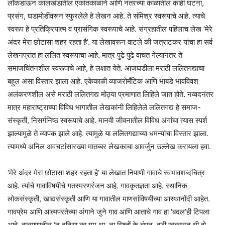
लॉकडाऊन कालखंडातील एकांतकाळाने आणि नंतरच्या काळातील काही घटना,
प्रसंग, घडामोडींवरून स्फुरलेले हे लेखन आहे. ते संमिश्र स्वरूपाचे आहे. त्याचे
स्वरूप हे प्रतिक्रियात्म व प्रासंगिक स्वरूपाचे आहे. संग्रहातील पहिलाच लेख ‘मेरे
अंदर मेरा छोटासा शहर रहता है’. या लेखावरून वाटले की जत्राटकर यांचा हा सर्व
लेखनप्रांत हा ललित स्वरूपाचा आहे. मात्र पुढे पुढे वाचत गेल्यानंतर ते
समाजचिंतनशील स्वरूपाचे आहे, हे लक्षात येते. आजघडीला मराठी ललितगद्याचा
बहुल असा विस्तार झाला आहे. एकेकाळी व्याजरोमँटिक आणि भाबडे भावविवश
अलंकरणशील असे मराठी ललितगद्य मोठ्या प्रमाणात लिहिले जात होते. नव्वदनंतर
मात्र महाराष्ट्राच्या विविध भागातील लेखकांनी लिहिलेले ललितगद्य हे समाज-
संस्कृती, निसर्गनिष्ठ स्वरूपाचे आहे. मानवी जीवनातील विविध अंगांचा त्यास स्पर्श
झाल्यामुळे ते व्यापक झाले आहे. त्यामुळे या ललितगद्याच्या धमन्यांचा विस्तार झाला.
त्यामध्ये अनिल अवचटांसारख्या मातब्बर लेखकाचा आवर्जुन उल्लेख करायला हवा.
‘मेरे अंदर मेरा छोटासा शहर रहता है’ या लेखात निपाणी गावाचे स्वभावशब्दचित्र
आहे. त्यांचे गावाविषयीचे गतस्मरणरंजन आहे. गावकृतज्ञता आहे. स्थानिक
लोकसंस्कृती, खाद्यसंस्कृती आणि या गावातील माणसांविषयीच्या आस्थानोंदी आहेत.
गावप्रेम आणि आत्मपरतेच्या अंगाने जुने गाव आणि आताचे गाव हा ‘बदल’ही टिपला
आहे. बालपणातील ‘न दुनिया का गम था, ना रिश्तों के बंधन, बडी खुबसूरत थी वो