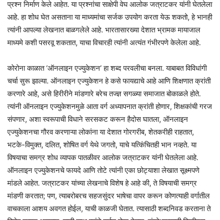
प्रश्न निर्माण केले आहेत. या प्रश्नांचा साक्षेपी वेघ आलोक जत्राटकर यांनी घेतलेला
आहे. हा शोध घेत असताना या माध्यमांचा सर्जक उपयोग करता येऊ शकतो, हे भानही
त्यांनी आपल्या लेखनात बाळगलेले आहे. भारतासारख्या देशात भ्रामक मायाजाल
माध्यमे कशी पसरवू शकतात, याचा विचारही त्यांनी अत्यंत गंभीरपणे केलेला आहे.
कोरोना काळात ‘ऑनलाइन एज्युकेशन’ हा शब्द परवलीचा बनला. याबाबत विविधांगी
चर्चा सुरू झाल्या. ऑनलाइन एज्युकेशन हे कसे फायद्याचे आहे आणि शिक्षणात क्रांती
करणारे आहे, असे हिरीरीने मांडणारे बरेच तज्ज्ञ सगळ्या समाजात बोकाळले होते.
त्यांनी ऑनलाइन एज्युकेशनमुळे आता वर्ग अध्यापनात क्रांती होणार, शिक्षकांची गरज
संपणार, अशा स्वरूपाची विधाने सरसकट करून हैदोस घातला, ऑनलाइन
एज्युकेशनचा गौरव करणाऱ्या लोकांना या देशात गोरगरीब, शेतकरीही राहतात,
भटके-विमुक्त, दलित, शोषित वर्ग येथे जगतो, याचे यत्किंचितही भान नव्हते. या
विषयाचा समग्र शोध व्यापक पातळीवर आलोक जत्राटकर यांनी घेतलेला आहे.
ऑनलाइन एज्युकेशनचे फायदे आणि तोटे त्यांनी एका छोट्याशा लेखात सूक्ष्मपणे
मांडले आहेत. जत्राटकर यांच्या लेखनाचे विशेष हे आहे की, ते विषयाची समग्र
मांडणी करतात; पण, त्याबरोबरच सहजसुंदर भाषेचा वापर करून कोणत्याही वर्गातील
वाचकाला आशय अवगत होईल, याची काळजी घेतात. त्यासाठी शब्दनिवड करताना ते