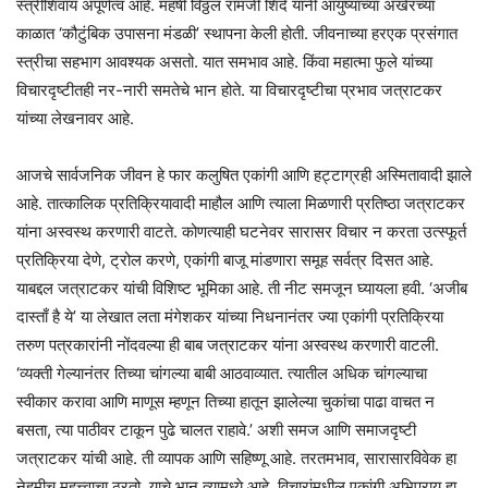
स्त्रीशिवाय अपूर्णत्व आहे. महर्षी विठ्ठल रामजी शिंदे यांनी आयुष्याच्या अखेरच्या
काळात ‘कौटुंबिक उपासना मंडळी’ स्थापना केली होती. जीवनाच्या हरएक प्रसंगात
स्त्रीचा सहभाग आवश्यक असतो. यात समभाव आहे. किंवा महात्मा फुले यांच्या
विचारदृष्टीतही नर-नारी समतेचे भान होते. या विचारदृष्टीचा प्रभाव जत्राटकर
यांच्या लेखनावर आहे.
आजचे सार्वजनिक जीवन हे फार कलुषित एकांगी आणि हट्टाग्रही अस्मितावादी झाले
आहे. तात्कालिक प्रतिक्रियावादी माहौल आणि त्याला मिळणारी प्रतिष्ठा जत्राटकर
यांना अस्वस्थ करणारी वाटते. कोणत्याही घटनेवर सारासर विचार न करता उत्स्फूर्त
प्रतिक्रिया देणे, ट्रोल करणे, एकांगी बाजू मांडणारा समूह सर्वत्र दिसत आहे.
याबद्दल जत्राटकर यांची विशिष्ट भूमिका आहे. ती नीट समजून घ्यायला हवी. ‘अजीब
दास्ताँ है ये’ या लेखात लता मंगेशकर यांच्या निधनानंतर ज्या एकांगी प्रतिक्रिया
तरुण पत्रकारांनी नोंदवल्या ही बाब जत्राटकर यांना अस्वस्थ करणारी वाटली.
‘व्यक्ती गेल्यानंतर तिच्या चांगल्या बाबी आठवाव्यात. त्यातील अधिक चांगल्याचा
स्वीकार करावा आणि माणूस म्हणून तिच्या हातून झालेल्या चुकांचा पाढा वाचत न
बसता, त्या पाठीवर टाकून पुढे चालत राहावे.’ अशी समज आणि समाजदृष्टी
जत्राटकर यांची आहे. ती व्यापक आणि सहिष्णू आहे. तरतमभाव, सारासारविवेक हा
नेहमीच महत्त्वाचा ठरतो, याचे भान त्यामध्ये आहे. विचारांमधील एकांगी अभिप्राय हा