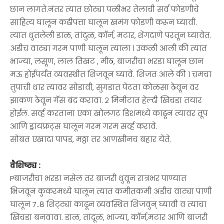
छान लागते.नंतर त्यात छोट्या पळीभर तेलाची सर्व फोडणीचे
साहित्य घालून कढीपत्ता घालून खमंग फोडणी करून घ्यावी.
त्यात धुतलेली डाळ, तांदुळ, कॉर्न, मटार, शेंगदाणे परतून घ्यावेत.
अडीच वाट्या गरम पाणी घालून त्याला १ उकळी आली की त्यात
भाज्या, लसूण, लाल तिखट , मीठ, बाजरीचा भरडा घालून छान
मऊ होईपर्यंत व्यवस्थीत शिजवून घ्यावे. शिजत आले की १ चमचा
तुपाची धार त्यावर सोडावी, सुगडात पेटता कोळसा ठेवून वर
झाकण ठेवून गॅस बंद करावा. २ मिनीटात हेल्दी खिचडा तयार
होईल. सर्व्ह करताना एका खोलगट डिशमध्ये काढून त्यावर तूप
आणि ड्रायफ्रट्स घालून गरम गरम सर्व्ह करावे.
सोबत एखादा पापड, मठ्ठा तर आणखीनच बहार येते.
वैशिष्ट्य :
Pबाजरीचा भरडा नसेल तर बाजरी धुवून रात्रभर पाण्यात
भिजवून कुकरमध्ये घालून त्यात कमीतकमी अडीच वाट्या पाणी
घालून 7..8 शिट्ट्या काढून व्यवस्थित शिजवुन् घ्यावी व त्याचा
खिचडा बनवावा. डाळ, तांदूळ, भाज्या, कॉर्न,मटार आणि बाजरी