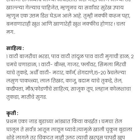
खाल्ल्या गेल्याच पाहिजेत, म्हणूनच या सर्वांवर सुरेख उपाय
म्हणून एक उत्तम डिश घेऊन आले आहे. तुम्ही नक्की करून पहा,
बनवणाराही खुश आणि खाणारेही खुश नक्कीच होणार ! चला
मग..
साहित्य :
१ वाटी बाजरीचा भरडा, पाव वाटी तांदूळ पाव वाटी मुगाची डाळ, 2
चमचे चणाडाळ, १ वाटी- बीन्स, गाजर, फ्लॉवर, सिमला मिरची
यांचे तुकडे, अर्धी वाटी- मटार, कॉर्न, शेंगदाणे,१५-२० ठेचलेल्या
लसुण पाकळ्या, लाल तिखट, काजू, बदाम यांचे तुकडे, तेल,
कढीपत्ता, मीठ,फोडणीचे साहित्य, साजूक तूप, १लहान कोळशाचा
तुकडा, मातीचे सुगड.
कृती :
प्रथम एका जाड बुडाच्या भांड्यात किंवा कढईत 1 चमचा तेल
घालून ते सर्वत्र आतून लावून घ्यावे.त्यामुळे खाली चुकून बुडाला
थोडे लागले तर चिकटत नाही उलट त्याची खरपूस पापडी खूप