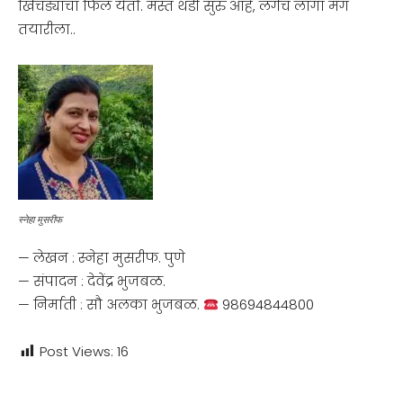
खिचड्याचा फिल येतो. मस्त थंडी सुरु आहे, लगेंच लागा मग
तयारीला..
स्नेहा मुसरीफ
— लेखन : स्नेहा मुसरीफ. पुणे
— संपादन : देवेंद्र भुजबळ.
— निर्माती : सौ अलका भुजबळ.
98694844800
Post Views:
16