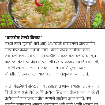
“बाजरीचा हेल्दी खिचडा”
सध्या मस्त गुलाबी थंडी आहे. अशावेळी बायकांना साग्रसंगीत
स्वयंपाक करून सर्वांना वाढा.. काढा करून सर्वांच्या नंतर
जेवायचे, नंतर सर्व पसारा एकटीने आवरत बसायचे याचा खुप
कंटाळा येतो. त्यापेक्षा पोटभरीची एखादी गरम गरम डिश करावी,
सर्वांनी त्यावर मनसोक्त ताव मारावा आणि पुन्हा ऊबदार
गोधडीत शिरून ताणून द्यावे असे मनापासून वाटत असते.
आता मंडईमध्ये सुंदर, ताज्या, रसरशीत भाज्या असतात . पाहूनच
किती आणू असे होते आणि प्रत्येक सिझन मधील भाज्या, फळे ही
प्रत्येकानी खायलाच हवीत, म्हणजे आरोग्य उत्तम राहते. पण
सर्वांना सगळ्याच भाज्या आवडतात असे नाही आणि भाज्या तर