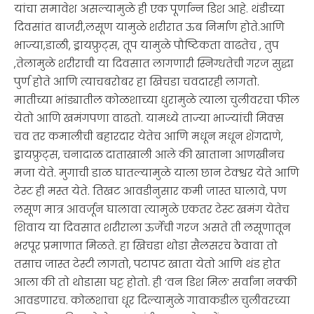
यांचा समावेश असल्यामुळे ही एक पूर्णान्न डिश आहे. थंडीच्या
दिवसांत बाजरी,लसूण यामुळे शरीरात ऊब निर्माण होते.आणि
भाज्या,डाळी, ड्रायफ्रुट्स, तूप यामुळे पौष्टिकता वाढतेच , तुप
,तेलामुळे शरीराची या दिवसात लागणारी स्निग्धतेची गरज सुद्धा
पुर्ण होते आणि त्याचबरोबर हा खिचडा चवदारही लागतो.
मातीच्या भांड्यातील कोळशाच्या धुरामुळे त्याला चुलीवरचा फील
येतो आणि खमंगपणा वाढतो. यामध्ये ताज्या भाज्यांची मिक्स
चव तर कमालीची बहारदार येतेच आणि मधून मधून शेंगदाणे,
ड्रायफ्रुट्स, चनादाळ दाताखाली आले की खाताना आणखीनच
मजा येते. मुगाची डाळ घातल्यामुळे याला छान टेक्श्चर येते आणि
टेस्ट ही मस्त येते. तिखट आवडीनुसार कमी जास्त घालावे, पण
लसूण मात्र आवर्जून घालावा त्यामुळे एकतर टेस्ट खमंग येतेच
शिवाय या दिवसात शरीराला ऊर्जेची गरज असते ती लसूणातून
भरपूर प्रमाणात मिळते. हा खिचडा थोडा सैलसरच ठेवावा तो
तसाच जास्त टेस्टी लागतो, पटापट खाता येतो आणि थंड होत
आला की तो थोडासा घट्ट होतो. ही ‘वन डिश मिल’ सर्वांना नक्की
आवडणारच. कोळशाचा धूर दिल्यामुळे गावाकडील चुलीवरच्या