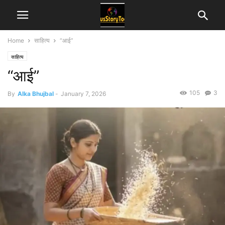
Home
साहित्य
“आई”
साहित्य
“आई”
105
3
By
Alka Bhujbal
-
January 7, 2026