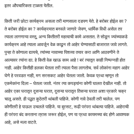
इतर औपचारिकता टाळता येतील.
किती जरी छोटा कार्यक्रम असला तरी माणसाला दडपण येते. हे बरोबर होईल का ?
ते बरोबर होईल का ? कार्यक्रमात बनवले जाणारे जेवण, धार्मिक विधी असेल तर
त्याला लागणाऱ्या वस्तू, अन्य कितीतरी महत्वाची कामे असतात. ते सोडून ज्यांच्याकडे
कार्यक्रम आहे त्याला आवर्जून वेळ काढून तो आहेर घेण्यासाठी बाजारात जावे लागते.
पुन्हा ते कोणाला द्यायचे, त्यांच्या नावाच्या पिशव्या तयार करा आणि आठवणीने ते
आल्यावर त्यांना द्या. हे किती वेळ खाऊ काम आहे ! बरं त्यातून काही निष्पन्नही होत
नाही. आहेर कितीही हलका घेतला तरी त्याला पैसा लागतोच. सर्व लोकांना महाग आहेर
घेणे हे परवडत नाही, मग सरसकट आहेर घेतला जातो. केवळ प्रथा म्हणून तो
एकमेकांना दिला – घेतला जातो. नंतर त्या कपड्यांना कोणी घालत देखील नाही. तो
आहेर एका घरातून दुसऱ्या घरात, दुसऱ्या घरातून तिसऱ्या घरात अशा प्रकारे चक्र
चालू असते. ही पद्धत कुठेतरी थांबली पाहिजे. कोणी नावे ठेवली तरी चालेल. पण
कोणीतरी हे पाऊल उचलले पाहिजे. या बुरसट, रूढी परंपरा थांबल्या पाहिजे. आहेराची
ही परंपरा बंद करताना त्रास जरूर होईल, पण या प्रथा कायमच्या बंद होणे आवश्यक
आहे, असे मला वाटते.