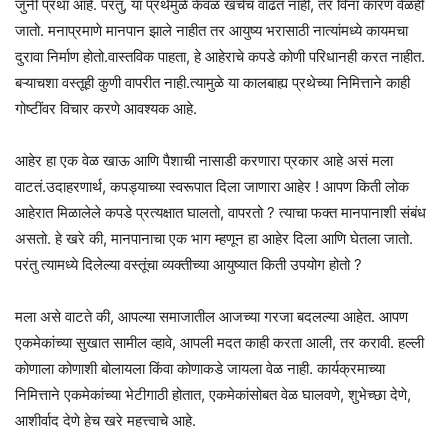
जुनी प्रथा आहे. परंतु, या प्रथेमुळे केवळ खर्चच वाढत नाही, तर विना कारण वेळही
जातो. मनाप्रमाणे मानपान झाले नाहीत तर आयुष्य भरासाठी नात्यांमध्ये कायमचा
दुरावा निर्माण होतो.वास्तविक पाहता, हे आहेराचे कपडे कोणी परिधानही करत नाहीत.
बऱ्याचशा वस्तूही कुणी वापरीत नाही.त्यामुळे या कालबाह्य प्रथेच्या निमित्ताने काही
गोष्टींवर विचार करणे आवश्यक आहे.
आहेर हा एक वेळ खाऊ आणि पैशाची नासाडी करणारा प्रकार आहे असं मला
वाटतं.उदाहरणार्थ, कपड्याच्या स्वरूपात दिला जाणारा आहेर ! आपण किती लोक
आहेरात मिळालेले कपडे प्रत्यक्षात घालतो, वापरतो ? त्याचा फक्त मानपानाशी संबंध
असतो. हे खरे की, मानपानाचा एक भाग म्हणून हा आहेर दिला आणि घेतला जातो.
परंतु त्यामध्ये दिलेल्या वस्तूंचा व्यक्तीच्या आयुष्यात किती उपयोग होतो ?
मला असे वाटते की, आपल्या समाजातील आजच्या गरजा बदलल्या आहेत. आपण
एकमेकांच्या सुखात सामील व्हावे, आपली मदत काही करता आली, तर करावी. हल्ली
कोणाला कोणाशी बोलायला किंवा कोणाकडे जायला वेळ नाही. कार्यक्रमाच्या
निमित्ताने एकमेकांच्या भेटीगाठी होतात, एकमेकांसोबत वेळ घालवणे, शुभेच्छा देणे,
आशीर्वाद देणे हेच खरे महत्त्वाचे आहे.