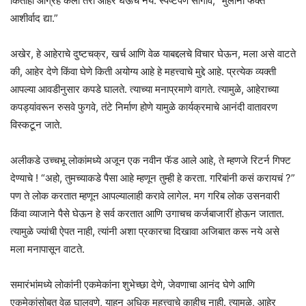
कितीही आग्रह केला तरी आहेर घेऊच नये. स्पष्टपणे सांगावे, “मुलांना फक्त
आशीर्वाद द्या.”
अखेर, हे आहेराचे दुष्टचक्र, खर्च आणि वेळ याबद्दलचे विचार घेऊन, मला असे वाटते
की, आहेर देणे किंवा घेणे किती अयोग्य आहे हे महत्त्वाचे मुद्दे आहे. प्रत्येक व्यक्ती
आपल्या आवडीनुसार कपडे घालते. त्याच्या मनाप्रमाणे वागते. त्यामुळे, आहेराच्या
कपड्यांवरून रुसवे फुगवे, तंटे निर्माण होणे यामुळे कार्यक्रमाचे आनंदी वातावरण
विस्कटून जाते.
अलीकडे उच्चभू लोकांमध्ये अजून एक नवीन फॅड आले आहे, ते म्हणजे रिटर्न गिफ्ट
देण्याचे ! “अहो, तुमच्याकडे पैसा आहे म्हणून तुम्ही हे करता. गरिबांनी कसं करायचं ?”
पण ते लोक करतात म्हणून आपल्यालाही करावे लागेल. मग गरिब लोक उसनवारी
किंवा व्याजाने पैसे घेऊन हे सर्व करतात आणि उगाचच कर्जबाजारीं होऊन जातात.
त्यामुळे ज्यांची ऐपत नाही, त्यांनी अशा प्रकारचा दिखावा अजिबात करू नये असे
मला मनापासून वाटते.
समारंभांमध्ये लोकांनी एकमेकांना शुभेच्छा देणे, जेवणाचा आनंद घेणे आणि
एकमेकांसोबत वेळ घालवणे, याहून अधिक महत्त्वाचे काहीच नाही. त्यामुळे, आहेर