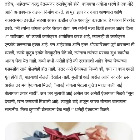
तसेच, आहेराच्या वस्तू घेतल्यावर रुसवेफुगवे होणे, कायमचा अबोला धरणे हे एक मोठे
आणि अनावश्यक दडपण निर्माण करते. हा मुद्दा इतरांवर दबाव आणणारा आणि
नकारात्मक ठरतो.हे सहसा सासर कडील लोक आवर्जून करतातच. हे फारच निरर्थक
ठरते. “मी त्यांना चांगला आहेर घेतला होता, पण त्यांनी मला किती हलका आहेर दिला
?” याशिवाय, जो व्यक्ती कार्यक्रम आयोजित करत आहे, त्यालाही तो कार्यक्रम
एन्जॉय करण्याचा हक्क आहे. पण आहेराच्या आणि इतर औपचारिकता पूर्ण करताना ती
व्यक्ती, त्याचे कुटुंब इतके मेतकुटीस येते की, त्यांनाच त्यांच्या घरच्या शुभ कार्याचा
आनंद घेता येत नाही. कधी कधी असेही होते की एखाद्याशी आहेर देण्या घेण्याच्या
गडबडीत साधे बोलणेही होत नाही. नंतर असे ऐकायला मिळते की, बघा ना काय एवढी
गूंग होती ती, माझ्याशी बोलली देखील नाही. मुलीची आई असेल आणि नवरदेव छान
असेल तर मग ऐकायला मिळते, “जावई चांगला भेटला कुठेच मावत नाही. बाई
बोलायला तयार नाही”. अन जर मुलाची आई असेल तर असेही ऐकायला मिळते “सून
देखणी, छान कमावती मिळाली आहे. त्यामुळे बाई अजून जास्त तोऱ्यात चालायला
लागलीय. तिला कुणाशी बोलायला वेळ नाही !”असेही ऐकायला मिळते.