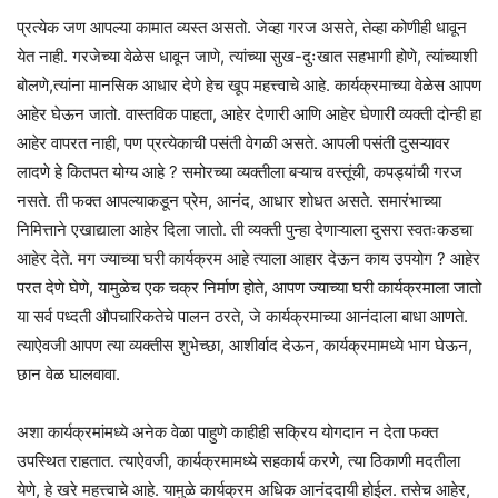
प्रत्येक जण आपल्या कामात व्यस्त असतो. जेव्हा गरज असते, तेव्हा कोणीही धावून
येत नाही. गरजेच्या वेळेस धावून जाणे, त्यांच्या सुख-दुःखात सहभागी होणे, त्यांच्याशी
बोलणे,त्यांना मानसिक आधार देणे हेच खूप महत्त्वाचे आहे. कार्यक्रमाच्या वेळेस आपण
आहेर घेऊन जातो. वास्तविक पाहता, आहेर देणारी आणि आहेर घेणारी व्यक्ती दोन्ही हा
आहेर वापरत नाही, पण प्रत्येकाची पसंती वेगळी असते. आपली पसंती दुसऱ्यावर
लादणे हे कितपत योग्य आहे ? समोरच्या व्यक्तीला बऱ्याच वस्तूंची, कपड्यांची गरज
नसते. ती फक्त आपल्याकडून प्रेम, आनंद, आधार शोधत असते. समारंभाच्या
निमित्ताने एखाद्याला आहेर दिला जातो. ती व्यक्ती पुन्हा देणाऱ्याला दुसरा स्वतःकडचा
आहेर देते. मग ज्याच्या घरी कार्यक्रम आहे त्याला आहार देऊन काय उपयोग ? आहेर
परत देणे घेणे, यामुळेच एक चक्र निर्माण होते, आपण ज्याच्या घरी कार्यक्रमाला जातो
या सर्व पध्दती औपचारिकतेचे पालन ठरते, जे कार्यक्रमाच्या आनंदाला बाधा आणते.
त्याऐवजी आपण त्या व्यक्तीस शुभेच्छा, आशीर्वाद देऊन, कार्यक्रमामध्ये भाग घेऊन,
छान वेळ घालवावा.
अशा कार्यक्रमांमध्ये अनेक वेळा पाहुणे काहीही सक्रिय योगदान न देता फक्त
उपस्थित राहतात. त्याऐवजी, कार्यक्रमामध्ये सहकार्य करणे, त्या ठिकाणी मदतीला
येणे, हे खरे महत्त्वाचे आहे. यामुळे कार्यक्रम अधिक आनंददायी होईल. तसेच आहेर,