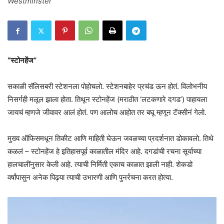
Westminster
“स्टोनहेंज”
सकाळी सॅलिसबरी स्टेशनला पोहोचलो. स्टेशनबाहेर प्रचंड ऊन होतं. विलोभनीय
निसर्गही मलूल झाला होता. तिथून स्टोनहेंज (मराठीत ‘लटकणारे दगड’) पाहायला
जायचं म्हणजे जीवावर आलं होतं. पण आलोच आहोत तर बघू म्हणून टॅक्सीनं गेलो.
मुख्य ऑफिसमधून तिकीट आणि माहिती घेऊन जवळच्या प्रदर्शनात डोकावलो. तिथे
कळलं – स्टोनहेंज हे इतिहासपूर्व काळातील मंदिर आहे. दगडांची रचना सूर्याच्या
हालचालींनुसार केली आहे. त्याची निर्मिती एकाच काळात झाली नाही. शेकडो
वर्षांपासुन अनेक पिढ्या त्याची उभारणी आणि पुनर्रचना करत होत्या.