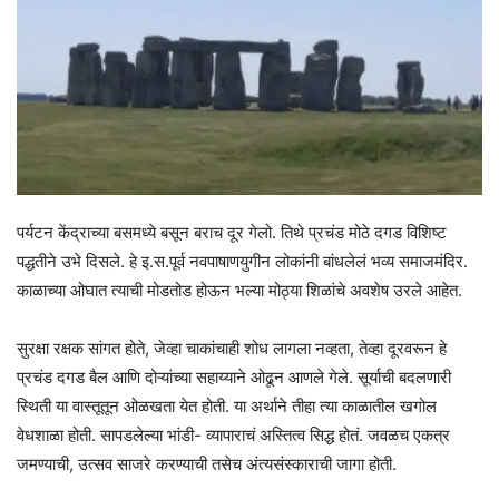
पर्यटन केंद्राच्या बसमध्ये बसून बराच दूर गेलो. तिथे प्रचंड मोठे दगड विशिष्ट
पद्धतीने उभे दिसले. हे इ.स.पूर्व नवपाषाणयुगीन लोकांनी बांधलेलं भव्य समाजमंदिर.
काळाच्या ओघात त्याची मोडतोड होऊन भल्या मोठ्या शिळांचे अवशेष उरले आहेत.
सुरक्षा रक्षक सांगत होते, जेव्हा चाकांचाही शोध लागला नव्हता, तेव्हा दूरवरून हे
प्रचंड दगड बैल आणि दोऱ्यांच्या सहाय्याने ओढून आणले गेले. सूर्याची बदलणारी
स्थिती या वास्तूतून ओळखता येत होती. या अर्थाने तीहा त्या काळातील खगोल
वेधशाळा होती. सापडलेल्या भांडी- व्यापाराचं अस्तित्व सिद्ध होतं. जवळच एकत्र
जमण्याची, उत्सव साजरे करण्याची तसेच अंत्यसंस्काराची जागा होती.