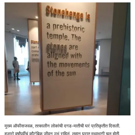
मुख्य ऑफीसजवळ, तत्कालीन लोकांची दगड-मातीची घरं प्रतिकृतीत दिसली.
हजारो वर्षांपूर्वीचं कौटुंबिक जीवन उभं राहिलं. लहान घरात मध्यभागी चूल होती.