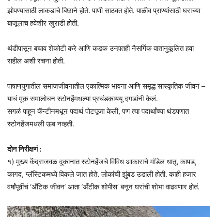
झोपण्यासाठी लाकडाचे बिछाने होते. पाणी साठवत होते. पाळीव प्राण्यांसाठी घराच्या
बाजूलाच हवेशीर खुराडी होती.
थंडीपासून बचाव शेकोटी करे आणि कडक उन्हातही नैसर्गिक वातानुकूलित हवा
राहील अशी रचना होती.
पाषाणयुगातील समाजजीवनातील एकात्मिक भावना आणि समृद्ध सांस्कृतिक जीवन –
याचं मूक समालोचन स्टोनहेंमधल्या प्रचंडकाययू दगडांनी केलं.
सगळं पाहून कॅन्टीनमधून पदार्थ पोटपूजा केली, पण त्या पदार्थांच्या थंडपणात
स्टोनहेंजमधली ऊब नव्हती.
दोन निरीक्षणं :
१) मुख्य केंद्राजवळ दुकानात स्टोनहेंजचे विविध आकाराचे मॉडेल धातू, कापड,
कागद, प्लॅस्टिकमध्ये विकले जात होते. लोकांची झुंबड उडाली होती. काही हजार
वर्षांपूर्वीचं ‘अँटिक जीवन’ आता ‘अँटीक शोपीस’ बनून घरांची शोभा वाढवणार होतं.