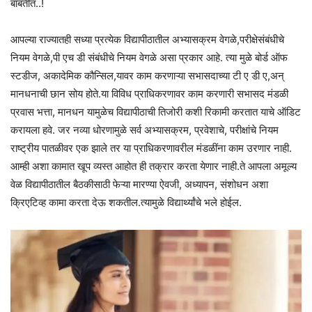
बाबतीत..!
आपल्या राज्यातही सध्या प्रत्येक विद्यापीठातील अभ्यासक्रम वेगळे,परीक्षेसंबंधीचे
नियम वेगळे,पी एच डी संबंधीचे नियम वेगळे असा प्रकार आहे. त्या मुळे बोर्ड ऑफ
स्टडीज, अकादेमिक कौन्सिल,यावर काम करणाऱ्या सभासदाच्या टी ए डी ए,अन्
मानधनाची छान सोय होते.या विविध प्राधिकरणावर काम करणारी सभासद मंडळी
प्रवास भत्ता, मानधन यामुळेच विद्यापीठाची तिजोरी कशी रिकामी करतात याचे ऑडिट
करायला हवे. जर नव्या धोरणामुळे सर्व अभ्यासक्रम, प्रवेशाचे, परीक्षांचे नियम
राष्ट्रीय पातळीवर एक झाले तर या प्राधिकरणावरील मंडळींना काम उरणार नाही.
आम्ही अशा कामात खूप व्यस्त आहोत ही तक्रार करता येणार नाही.ते आपला अमूल्य
वेळ विद्यापीठातील बैठकीसाठी फेऱ्या मारण्या ऐवजी, अध्यापन, संशोधन अशा
क्रिएटिव्ह कामा करता देऊ शकतील.त्यामुळे विद्यार्थ्यांचे भले होईल.