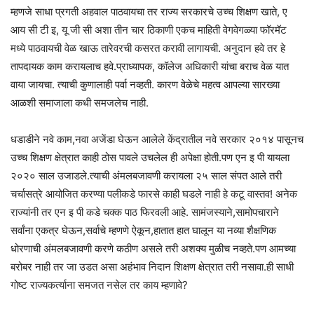
म्हणजे साधा प्रगती अहवाल पाठवायचा तर राज्य सरकारचे उच्च शिक्षण खाते, ए
आय सी टी इ, यू जी सी अशा तीन चार ठिकाणी एकच माहिती वेगवेगळ्या फॉरमॅट
मध्ये पाठवायची वेळ खाऊ तारेवरची कसरत करावी लागायची. अनुदान हवे तर हे
तापदायक काम करायलाच हवे.प्राध्यापक, कॉलेज अधिकारी यांचा बराच वेळ यात
वाया जायचा. त्याची कुणालाही पर्वा नव्हती. कारण वेळेचे महत्व आपल्या सारख्या
आळशी समाजाला कधी समजलेच नाही.
धडाडीने नवे काम,नवा अजेंडा घेऊन आलेले केंद्रातील नवे सरकार २०१४ पासूनच
उच्च शिक्षण क्षेत्रात काही ठोस पावले उचलेल ही अपेक्षा होती.पण एन इ पी यायला
२०२० साल उजाडले.त्याची अंमलबजावणी करायला २५ साल संपत आले तरी
चर्चासत्रे आयोजित करण्या पलीकडे फारसे काही घडले नाही हे कटू वास्तव! अनेक
राज्यांनी तर एन इ पी कडे चक्क पाठ फिरवली आहे. सामंजस्याने,सामोपचाराने
सर्वांना एकत्र घेऊन,सर्वाचे म्हणणे ऐकून,हातात हात घालून या नव्या शैक्षणिक
धोरणाची अंमलबजावणी करणे कठीण असले तरी अशक्य मुळीच नव्हते.पण आमच्या
बरोबर नाही तर जा उडत असा अहंभाव निदान शिक्षण क्षेत्रात तरी नसावा.ही साधी
गोष्ट राज्यकर्त्याना समजत नसेल तर काय म्हणावे?