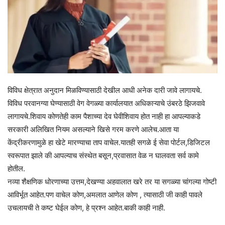
विविध क्षेत्रात अनुदान मिळविण्यासाठी देखील आधी अनेक दारी जावे लागायचे.
विविध परवानग्या घेण्यासाठी वेग वेगळ्या कार्यालयात अधिकाऱ्याचे उंबरठे झिजवावे
लागायचे.शिवाय कोणतेही काम पैशाच्या देव घेवीशिवाय होत नाही हा आपल्याकडे
सरकारी अलिखित नियम असल्याने खिसे गरम करणे आलेच.आता या
केंद्रीकरणामुळे हा खेटे मारण्याचा ताप वाचेल.यातही सगळे ई सेवा पोर्टल,डिजिटल
स्वरूपात झाले की आपल्याच संस्थेत बसून,प्रवासात वेळ न घालवता सर्व कामे
होतील.
नव्या शैक्षणिक धोरणाच्या उत्तम,देखण्या अहवालात खरे तर या सगळ्या चांगल्या गोष्टी
आविर्भूत आहेत.पण वाचेल कोण,अमलात आणेल कोण , त्यासाठी जी काही पावले
उचलायची ते कष्ट घेईल कोण, हे प्रश्न आहेत.बाकी काही नाही.