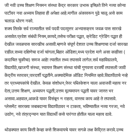
जी नवी उच्च शिक्षण नियमन संस्था केंद्र सरकार उभारू इच्छिते तिने नव्या कोऱ्या
पाटीवर नवा अध्याय लिहावा ही अपेक्षा आहे.मागील अंकावरून पुढे चालू असे काम
चलाऊ धोरण नको.
शक्य तितके सर्व राज्यातील सर्व पदवी पदव्युत्तर अभ्यासक्रम जवळ पास सारखे
असावेत.प्रवेश संबंधी नियम,कायदे,तसेच परीक्षा पद्धत, क्रेडिट ग्रेडिंग पद्धत ही
देखील जवळपास सारखीच असावी.म्हणजे संपूर्ण देशात उच्च शिक्षणाचा दर्जा सारखा
राहील.सध्या दक्षिणेचा दर्जा चांगला,बिहार ओडिशा,मध्य प्रदेश मागे असा काहीसा (
कदाचित चुकीचा) समज आहे! त्यातील तथ्य तपासावे लागेल.सर्व महाविद्यालये,
विद्यापीठे,खाजगी संस्था, स्वायत्त शिक्षण संस्था यांची गुणवत्ता दरवर्षी तपासली जावी
केंद्रीय स्तरावर,पारदर्शी पद्धतीने.अक्यादेमिक ऑडिट नियमित व्हावे.विद्यापीठाचे नव्हे
तर प्राध्यापकांचे देखील. केवळ संशोधन,पेपर पब्लिकेशन याला अवाजवी महत्व नर
देता,उत्तम शिक्षण, अध्यापन पद्धती,उत्तम मूल्यमापन पद्धती यावर जास्त भर
असावा.अहवाल,आकडे यावर विसंबून न राहता, वास्तव काय आहे ते तपासावे.
प्लेसमेंट सारख्या जबाबदाऱ्या विद्यापीठावर न टाकता, भविष्यातील नव्या गरजा, नवे
उद्योग, नवे तंत्रद्न्यान यात विद्यार्थी कसे पारंगत होतील याला महत्व द्यावे.
थोडक्यात काय किती केव्हा कसे शिकवायचे यावर सगळे लक्ष केंद्रित करावे.उच्च