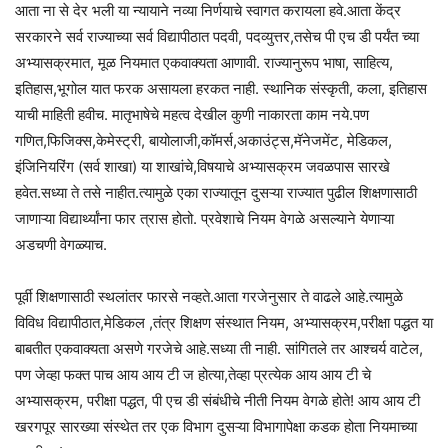
आता ना से देर भली या न्यायाने नव्या निर्णयाचे स्वागत करायला हवे.आता केंद्र
सरकारने सर्व राज्याच्या सर्व विद्यापीठात पदवी, पदव्युत्तर,तसेच पी एच डी पर्यंत च्या
अभ्यासक्रमात, मूळ नियमात एकवाक्यता आणावी. राज्यानुरूप भाषा, साहित्य,
इतिहास,भूगोल यात फरक असायला हरकत नाही. स्थानिक संस्कृती, कला, इतिहास
याची माहिती हवीच. मातृभाषेचे महत्व देखील कुणी नाकारता काम नये.पण
गणित,फिजिक्स,केमेस्ट्री, बायोलाजी,कॉमर्स,अकाउंट्स,मॅनेजमेंट, मेडिकल,
इंजिनियरिंग (सर्व शाखा) या शाखांचे,विषयाचे अभ्यासक्रम जवळपास सारखे
हवेत.सध्या ते तसे नाहीत.त्यामुळे एका राज्यातून दुसऱ्या राज्यात पुढील शिक्षणासाठी
जाणाऱ्या विद्यार्थ्यांना फार त्रास होतो. प्रवेशाचे नियम वेगळे असल्याने येणाऱ्या
अडचणी वेगळ्याच.
पूर्वी शिक्षणासाठी स्थलांतर फारसे नव्हते.आता गरजेनुसार ते वाढले आहे.त्यामुळे
विविध विद्यापीठात,मेडिकल ,तंत्र शिक्षण संस्थात नियम, अभ्यासक्रम,परीक्षा पद्धत या
बाबतीत एकवाक्यता असणे गरजेचे आहे.सध्या ती नाही. सांगितले तर आश्चर्य वाटेल,
पण जेव्हा फक्त पाच आय आय टी ज होत्या,तेव्हा प्रत्येक आय आय टी चे
अभ्यासक्रम, परीक्षा पद्धत, पी एच डी संबंधीचे नीती नियम वेगळे होते! आय आय टी
खरगपूर सारख्या संस्थेत तर एक विभाग दुसऱ्या विभागापेक्षा कडक होता नियमाच्या