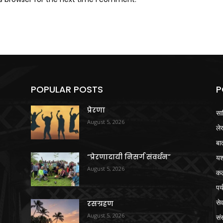
POPULAR POSTS
P
प्रेरणा
सा
August 5, 2026
ले
बा
“प्रेरणादायी निसर्ग संवर्धन”
य
August 5, 2026
क
पर
से
रसग्रहण
August 5, 2026
संस