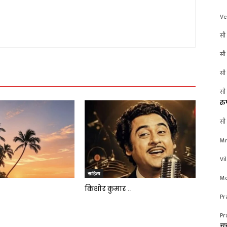
Ve
सौ 
सौ 
सौ 
सौ 
रु
सौ 
Mr
Vi
साहित्य
Mo
किशोर कुमार ..
Pr
Pr
चर