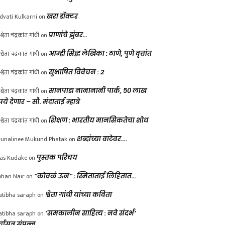
dvati Kulkarni
on
खरा डॉक्टर
श्वेता चंद्रकांत गांधी
on
प्राणांचे झुंबर…
श्वेता चंद्रकांत गांधी
on
आम्ही सिद्ध लेखिका : ठाणे, पुणे वृत्तांत
श्वेता चंद्रकांत गांधी
on
सुभाषित विवेचन : 2
श्वेता चंद्रकांत गांधी
on
सानपाडा नानानानी पार्क, ५० लाख
पये देणार – सौ. मंदाताई म्हात्रे
श्वेता चंद्रकांत गांधी
on
शिक्षण : भारतीय मानसिकतेचा शोध
unalinee Mukund Phatak
on
शब्दांच्या वाटेवर….
las Kudake
on
पुस्तक परिचय
han Nair
on
“कोवळं ऊन” : स्मिताताई लिहितात…
atibha saraph
on
श्वेता गांधी यांच्या कविता
atibha saraph
on
‘समकालीन साहित्य : नवे संदर्भ’
्चासत्र संपन्न