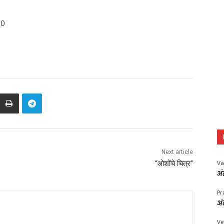
00
Next article
Va
“ओशोंचे चित्र”
अं
Pr
अं
Ve