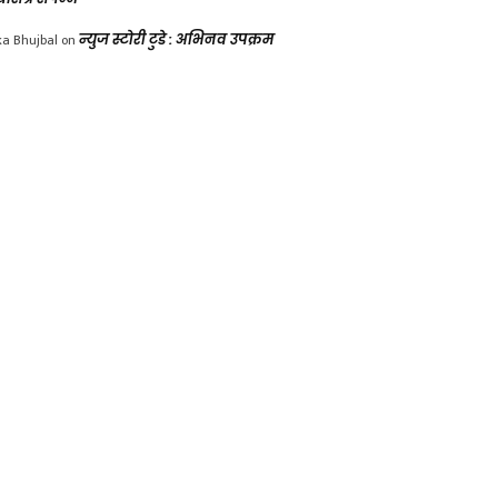
ka Bhujbal
on
न्युज स्टोरी टुडे : अभिनव उपक्रम