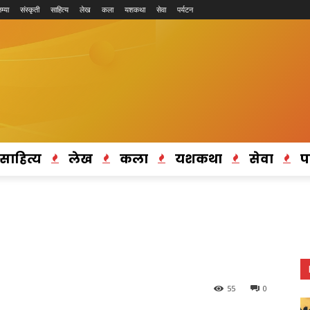
म्या
संस्कृती
साहित्य
लेख
कला
यशकथा
सेवा
पर्यटन
साहित्य
लेख
कला
यशकथा
सेवा
प
55
0