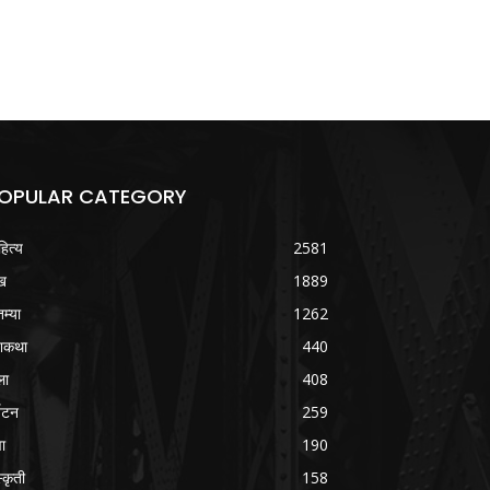
OPULAR CATEGORY
हित्य
2581
ख
1889
तम्या
1262
शकथा
440
ला
408
्यटन
259
वा
190
्कृती
158