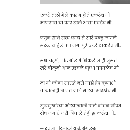
एकटे बळी गेले कारण होते एकटेच मी
माणसात या फार उरले आता एवढेच मी..
जगून साधे सत्य काय ते सारे कळू लागले
सरळ राहिले पण जगा पुढे ठरले वाकडेच मी..
संथ राहणे, गोड बोलणे शिकले नाही नुसते
खरे बोलुनी आज उडवले बहुधा कावळेच मी..
ना मी कोणा सारखे नसे माझे द्वेष कुणाशी
वाऱ्यालाही सांगत जाते माझ्या सारखेच मी..
सुखदुःखांच्या ओझ्याखाली चाले जीवन नौका
दोष जगाचे जरी निघाले तेही झाकलेच मी..
— रचना : दिपाली वझे. बेंगळूरू