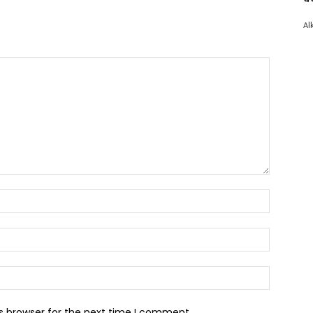
Al
Name:*
Email:*
Website:
s browser for the next time I comment.