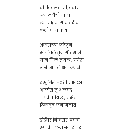
वर्णिली संतांनी, देवांनी
ज्या नदीची गाथा
त्या माझ्या गोदावरीची
कशी वाणू कथा
शंकराच्या जटेतून
सोडविले तुज गौतमाने
मान मिळे तुजला, गंगेस
जसे आणले भगीरथाने
ब्रम्हगिरी पर्वती नाशकात
आलीस तू अलगद
गंगेचे पावित्र्य, तसेच
टिकवून जनामनात
डोईवर निळसर, काळे
ढगांचे मुकुटासम डोंगर