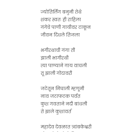
ज्योतिर्लिंग बनुनी तेथे
शंकर स्वतः ही राहिला
गंगेचे पाणी गायीवर टाकून
जीवन दिधले तिजला
भगीरथाची गंगा ती
झाली भागीरथी
त्या पाण्याने गाय वाचली
तू झाली गोदावरी
जटेतून निघाली म्हणूनी
नाव जटाफटक पर्वत
कुश गवताने नदी बांधली
ते झाले कुशावर्त
महादेव देवळात त्र्यंबकेश्वरी