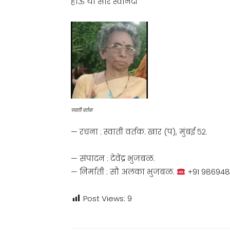
होऊ या सारे स्वानंदी
स्वाती वर्तक
— रचना : स्वाती वर्तक. खार (प), मुंबई ५२.
— संपादन : देवेंद्र भुजबळ.
— निर्माती : सौ अलका भुजबळ.
+91 98694
Post Views:
9