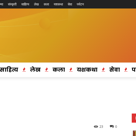
्या
संस्कृती
साहित्य
लेख
कला
यशकथा
सेवा
पर्यटन
साहित्य
लेख
कला
यशकथा
सेवा
प
23
0