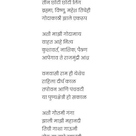
तीन छोटी छोटी लिंग
ब्रह्मा, विष्णू, महेश तिघेही
गोदाकाठी झाले एकरूप
अशी माझी गोदामाय
वाहत आहे नित्य
कुशावर्त, नाशिक, पैठण
आपेगाव ते राजमुंद्री आंध्र
वनवासी राम ही येथेच
राहिला दीर्घ काळ
तपोवन आणि पंचवटी
या पुण्यक्षेत्री हो सकाळ
अशी गौतमी गंगा
झाली माझी महानदी
तिची गाथा गाऊनी