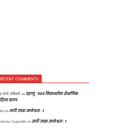
RECENT COMMENTS
द्धा जोशी, डोंबिवली.
on
डहाणू : ५०४ विद्यार्थ्यांना शैक्षणिक
हित्य वाटप
ita
on
ताटी उघडा ज्ञानेश्वरा : 1
ishnavi Gujarathi
on
ताटी उघडा ज्ञानेश्वरा : 1