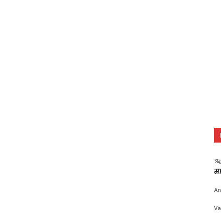
श्र
सा
An
Va