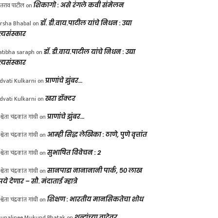
ंतराव पाटील
on
शिकागो : असे रंगले कवी संमेलन
rsha Bhabal
on
डॉ. डी.वाय.पाटील यांचे निधन : उद्या
त्यसंस्कार
atibha saraph
on
डॉ. डी.वाय.पाटील यांचे निधन : उद्या
त्यसंस्कार
dvati Kulkarni
on
प्राणांचे झुंबर…
dvati Kulkarni
on
खरा डॉक्टर
श्वेता चंद्रकांत गांधी
on
प्राणांचे झुंबर…
श्वेता चंद्रकांत गांधी
on
आम्ही सिद्ध लेखिका : ठाणे, पुणे वृत्तांत
श्वेता चंद्रकांत गांधी
on
सुभाषित विवेचन : 2
श्वेता चंद्रकांत गांधी
on
सानपाडा नानानानी पार्क, ५० लाख
पये देणार – सौ. मंदाताई म्हात्रे
श्वेता चंद्रकांत गांधी
on
शिक्षण : भारतीय मानसिकतेचा शोध
unalinee Mukund Phatak
on
शब्दांच्या वाटेवर….