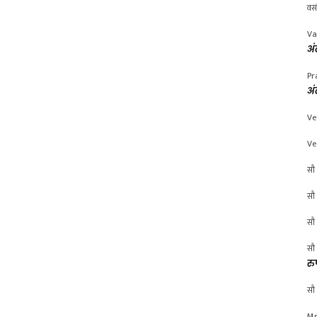
वस
Va
अं
Pr
अं
Ve
Ve
सौ 
सौ 
सौ 
सौ 
रु
सौ 
Mr