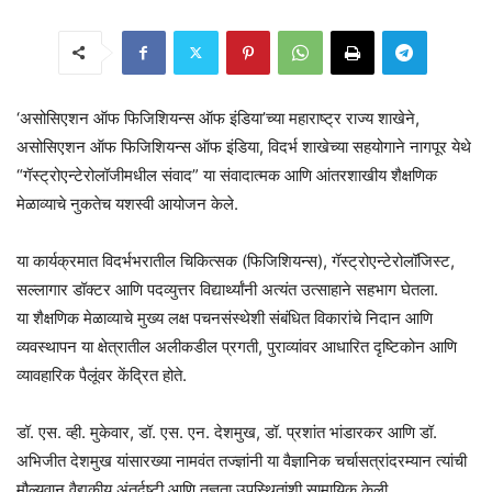
‘असोसिएशन ऑफ फिजिशियन्स ऑफ इंडिया’च्या महाराष्ट्र राज्य शाखेने,
असोसिएशन ऑफ फिजिशियन्स ऑफ इंडिया, विदर्भ शाखेच्या सहयोगाने नागपूर येथे
“गॅस्ट्रोएन्टेरोलॉजीमधील संवाद” या संवादात्मक आणि आंतरशाखीय शैक्षणिक
मेळाव्याचे नुकतेच यशस्वी आयोजन केले.
या कार्यक्रमात विदर्भभरातील चिकित्सक (फिजिशियन्स), गॅस्ट्रोएन्टेरोलॉजिस्ट,
सल्लागार डॉक्टर आणि पदव्युत्तर विद्यार्थ्यांनी अत्यंत उत्साहाने सहभाग घेतला.
या शैक्षणिक मेळाव्याचे मुख्य लक्ष पचनसंस्थेशी संबंधित विकारांचे निदान आणि
व्यवस्थापन या क्षेत्रातील अलीकडील प्रगती, पुराव्यांवर आधारित दृष्टिकोन आणि
व्यावहारिक पैलूंवर केंद्रित होते.
डॉ. एस. व्ही. मुकेवार, डॉ. एस. एन. देशमुख, डॉ. प्रशांत भांडारकर आणि डॉ.
अभिजीत देशमुख यांसारख्या नामवंत तज्ज्ञांनी या वैज्ञानिक चर्चासत्रांदरम्यान त्यांची
मौल्यवान वैद्यकीय अंतर्दृष्टी आणि तज्ञता उपस्थितांशी सामायिक केली.