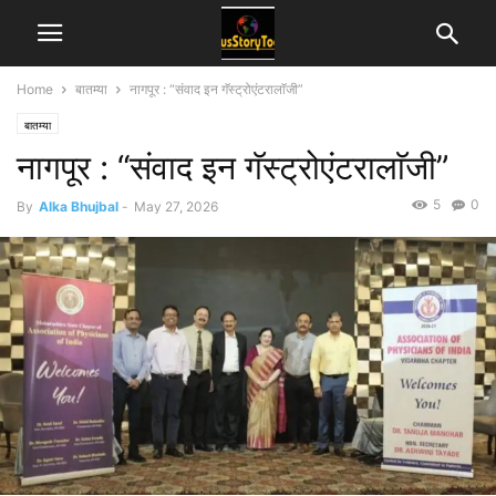
Home
बातम्या
नागपूर : “संवाद इन गॅस्ट्रोएंटरालाॅजी”
बातम्या
नागपूर : “संवाद इन गॅस्ट्रोएंटरालाॅजी”
5
0
By
Alka Bhujbal
-
May 27, 2026