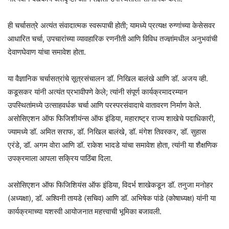
ही चर्चासत्रे अत्यंत संवादात्मक स्वरूपाची होती; यामध्ये प्रत्यक्ष रुग्णांच्या केसेसवर
आधारित चर्चा, उपचारांच्या व्यावहारिक रणनीती आणि विविध तज्ज्ञांमधील अनुभवांची
देवाणघेवाण यांचा समावेश होता.
या वैज्ञानिक चर्चासत्रांचे सूत्रसंचालन डॉ. निखिल बालंखे आणि डॉ. अजय व्ही.
कडूसकर यांनी अत्यंत प्रभावीपणे केले; त्यांनी संपूर्ण कार्यक्रमादरम्यान
उपस्थितांमध्ये उत्साहवर्धक चर्चा आणि परस्परसंवादाचे वातावरण निर्माण केले.
असोसिएशन ऑफ फिजिशीयंन्स ऑफ इंडिया, महाराष्ट्र राज्य शाखेचे पदाधिकारी,
ज्यामध्ये डॉ. अमित सराफ, डॉ. निखिल बालंखे, डॉ. मंगेश तिवस्कर, डॉ. सुहास
एरंडे, डॉ. अगम वोरा आणि डॉ. राकेश भादडे यांचा समावेश होता, त्यांनी या शैक्षणिक
उपक्रमाला आपला सक्रिय पाठिंबा दिला.
असोसिएशन ऑफ फिजिशियंस ऑफ इंडिया, विदर्भ शाखेकडून डॉ. तनुजा मनोहर
(अध्यक्षा), डॉ. अश्विनी तायडे (सचिव) आणि डॉ. अभिषेक पांडे (कोषाध्यक्ष) यांनी या
कार्यक्रमाच्या यशस्वी आयोजनात महत्त्वाची भूमिका बजावली.