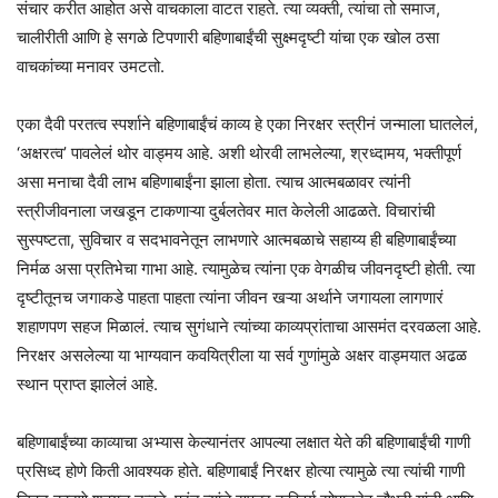
संचार करीत आहोत असे वाचकाला वाटत राहते. त्या व्यक्ती, त्यांचा तो समाज,
चालीरीती आणि हे सगळे टिपणारी बहिणाबाईंची सुक्ष्मदृष्टी यांचा एक खोल ठसा
वाचकांच्या मनावर उमटतो.
एका दैवी परतत्व स्पर्शाने बहिणाबाईंचं काव्य हे एका निरक्षर स्त्रीनं जन्माला घातलेलं,
‘अक्षरत्व’ पावलेलं थोर वाड्मय आहे. अशी थोरवी लाभलेल्या, श्रध्दामय, भक्तीपूर्ण
असा मनाचा दैवी लाभ बहिणाबाईंना झाला होता. त्याच आत्मबळावर त्यांनी
स्त्रीजीवनाला जखडून टाकणाऱ्या दुर्बलतेवर मात केलेली आढळते. विचारांची
सुस्पष्टता, सुविचार व सदभावनेतून लाभणारे आत्मबळाचे सहाय्य ही बहिणाबाईंच्या
निर्मळ असा प्रतिभेचा गाभा आहे. त्यामुळेच त्यांना एक वेगळीच जीवनदृष्टी होती. त्या
दृष्टीतूनच जगाकडे पाहता पाहता त्यांना जीवन खऱ्या अर्थाने जगायला लागणारं
शहाणपण सहज मिळालं. त्याच सुगंधाने त्यांच्या काव्यप्रांताचा आसमंत दरवळला आहे.
निरक्षर असलेल्या या भाग्यवान कवयित्रीला या सर्व गुणांमुळे अक्षर वाड्मयात अढळ
स्थान प्राप्त झालेलं आहे.
बहिणाबाईंच्या काव्याचा अभ्यास केल्यानंतर आपल्या लक्षात येते की बहिणाबाईंची गाणी
प्रसिध्द होणे किती आवश्यक होते. बहिणाबाईं निरक्षर होत्या त्यामुळे त्या त्यांची गाणी