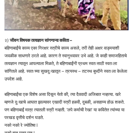
२)
जीवन विषयक तत्वज्ञान सांगणाऱ्या कविता –
बहिणाबाईंचे काव्य एका निरक्षर स्त्रीचे काव्य असले, तरी तेही अक्षर वाड्मयाशी
जवळीक साधणारे ठरले आहे. कारण ते स्वानुभवावर उभे आहे. जे काही समाजहिताचे
तत्वज्ञान त्यातून आपल्याला मिळते, ते बहिणाबाईंनी प्रथम स्वतःसाठी स्वतःला
सांगितले आहे. स्वतःच्या सुखदुःखातून – त्रयस्थ – तटस्थ बुध्दीने स्वतःला केलेला
उपदेश आहे.
बहिणाबाईंचा एक विशेष असा दिसून येतो की, त्या दैववादी अजिबात नव्हत्या. खरे
म्हणजे दुःखाचे आघात झाल्यावर एखादी स्त्री हळवी, दुबळी, असहाय्य होऊ शकते.
पण बहिणाबाईं मात्र त्यातली स्त्री नव्हती. ‘लपे कर्माची रेखा’ या कवितेत त्यांच्या या
परखड वृत्तीचे दर्शन घडते.
नको नको रे ज्योतिषा l
नको हात माझा पाहू l