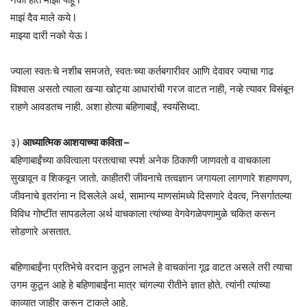
माझं दैव माले कये l
माझ्या दारी नको येऊ l
ज्याला स्वतःचे नशीब समजते, स्वतःच्या कर्तबगारीवर आणि देवावर ज्याचा गाढ
विश्वास असतो त्याला खऱ्या खोट्या आधारांची गरज वाटत नाही, नव्हे त्यावर विसंबून
राहणे आवडतच नाही. अशा होत्या बहिणाबाईं, स्वयंसिध्दा.
३)
आध्यात्मिक आशयाच्या कविता –
बहिणाबाईंच्या कवित्वाला परतत्वाचा स्पर्श अनेक ठिकाणी जाणवतो व वाचकाला
सुखावून व शिकवून जातो. काहीतरी जीवनाचे तत्वज्ञान जगायला लागणारे शहाणपण,
जीवनाचे इतरांना न दिसलेले अर्थ, सामान्य माणसांमध्ये दिसणारे देवत्व, निसर्गातल्या
विविध गोष्टींत सापडलेला अर्थ वाचकाला त्यांच्या वेगवेगळेपणामुळे चकित करून
सोडणारे असतात.
बहिणाबाईंना प्रतिभेचे वरदान कुठून लाभले हे वाचकांना गूढ वाटत असले तरी त्याचा
उगम कुठून आहे हे बहिणाबाईंना मात्र चांगल्या रीतीने ज्ञात होते. त्यांनी त्यांच्या
काव्यात जाहीर करून टाकले आहे.